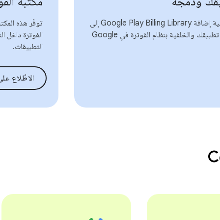
قك ودمجه
مكتبة الفوتر
تعرَّف على كيفية إضافة Google Play Billing Library إلى
توفّر هذه المك
تطبيقك وربط تطبيقك والخلفية بنظام الفوترة في Google
الفوترة داخل ال
التطبيقات.
الاطّلاع عل
C