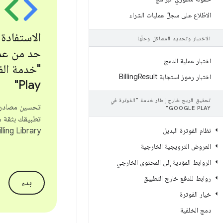
الاطّلاع على سجلّ عمليات الشراء
الاستفادة
الاختبار وتحديد المشاكل وحلّها
حد من عم
اختبار عملية الدمج
"خدمة الف
اختبار رموز استجابة Billing
Result
Play"
تحقيق الربح خارج إطار خدمة "الفوترة في
تحسين مصادر ا
GOOGLE PLAY"
تطبيقك بثقة م
نظام الفوترة البديل
ling Library
العروض الترويجية الخارجية
الروابط المؤدية إلى المحتوى الخارجي
روابط للدفع خارج التطبيق
بدء
خيار الفوترة
دمج الخلفية