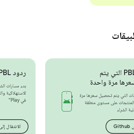
طبيقات
منتجات PBL التي يتم
ردود PBL بشأن الفوترة
رها مرة واحدة
بدء مسارات الشر
الاستهلاكية وال
جات التي يتم تحصيل سعرها مرة
في Play"
لمنتجات على مستوى منطقة
ية الشراء
Git
الانتقال إلى ithub