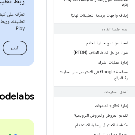
ربط تطبي
API
إيقاف واجهات برمجة التطبيقات نهائيًا
Play.
دمج خلفية الخادم
لمحة عن دمج خلفية الخادم
البدء
شراء مراحل نشاط الطلاب (RTDN)
إدارة عمليات الشراء
مساعدة Google في الاعتراض على عمليات
ردّ المبالغ
أفضل الممارسات
odelabs
إدارة كتالوج المنتجات
تقديم العروض والعروض الترويجية
مكافحة الاحتيال وإساءة الاستخدام
حمولة مطوّري البرامج