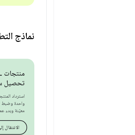
نماذج الت
تحصيل سع
استرداد المنت
واحدة وضبط ا
معيّنة وبدء عمل
الانتقال إلى hub