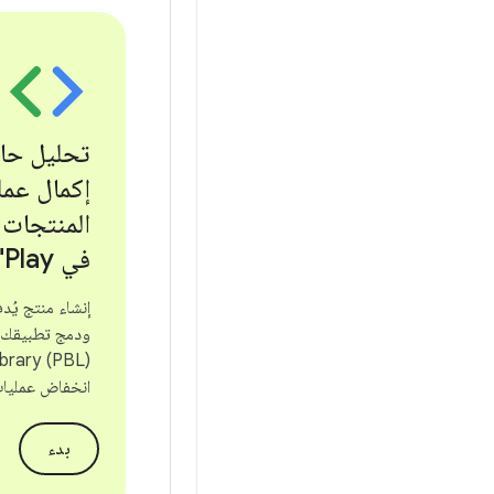
تحليل حا
إكمال عمل
المنتجات 
في Play"
إنشاء منتج يُد
انخفاض عمليات
بدء