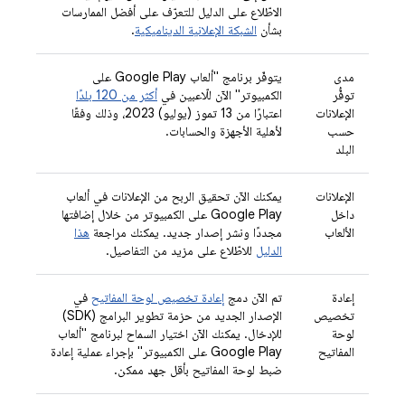
الاطّلاع على الدليل للتعرّف على أفضل الممارسات
بشأن
الشبكة الإعلانية الديناميكية
.
مدى
يتوفّر برنامج "ألعاب Google Play على
توفُّر
الكمبيوتر" الآن للّاعبين في
أكثر من 120 بلدًا
الإعلانات
اعتبارًا من 13 تموز (يوليو) 2023، وذلك وفقًا
حسب
لأهلية الأجهزة والحسابات.
البلد
الإعلانات
يمكنك الآن تحقيق الربح من الإعلانات في ألعاب
داخل
Google Play على الكمبيوتر من خلال إضافتها
الألعاب
مجددًا ونشر إصدار جديد. يمكنك مراجعة
هذا
الدليل
للاطّلاع على مزيد من التفاصيل.
إعادة
تم الآن دمج
إعادة تخصيص لوحة المفاتيح
في
تخصيص
الإصدار الجديد من حزمة تطوير البرامج (SDK)
لوحة
للإدخال. يمكنك الآن اختيار السماح لبرنامج "ألعاب
المفاتيح
Google Play على الكمبيوتر" بإجراء عملية إعادة
ضبط لوحة المفاتيح بأقل جهد ممكن.