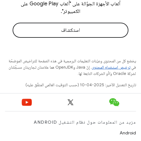
ألعاب الأجهزة الجوّالة على "ألعاب Google Play على
الكمبيوتر".
استكشاف
يخضع كل من المحتوى وعيّنات التعليمات البرمجية في هذه الصفحة للتراخيص الموضحّة
في
ترخيص استخدام المحتوى
. إنّ Java وOpenJDK هما علامتان تجاريتان مسجَّلتان
لشركة Oracle و/أو الشركات التابعة لها.
تاريخ التعديل الأخير: 2025-04-10 (حسب التوقيت العالمي المتفَّق عليه)
مزيد من المعلومات حول نظام التشغيل ANDROID
Android