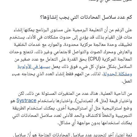
كم عدد سلاسل المحادثات التي يجب إنشاؤها؟
على الرغم من أن التعليمة البرمجية على مستوى البرنامج يمكنها إنشاء
مئات فإن القيام بذلك قد يؤدي إلى حدوث مشكلات في الأداء. يستخدم
تطبيقك وحدة معالجة مركزية محدودة. والموارد مع خدمات الخلفية
والعارض ومحرك الصوت والتواصل الاجتماعي وغير ذلك. تتمتع وحدات
المعالجة المركزية (CPU) بحق القدرة على التعامل مع عدد صغير من
السلاسل بشكل متوازٍ. كل شيء فوق ذلك يعمل
بسببها في الأولوية
ومشكلة الجدولة
. لذلك، من المهم فقط إنشاء العدد الذي يحتاجه عبء
العمل.
من الناحية العملية، هناك عدد من المتغيرات المسئولة عن ذلك، لكن
واختيار قيمة (مثل 4، للمبتدئين)، واختبارها باستخدام
Systrace
هو
وضع استراتيجية مثل أي استراتيجية أخرى. يمكنك استخدام الطريقة
التجريبية والخطأ لاكتشاف والحد الأدنى لعدد سلاسل المحادثات التي
يمكنك استخدامها بدون مواجهة أي مشاكل.
ثمة اعتبار آخر لتحديد عدد سلاسل المحادثات المتاحة هو أنّ سلاسل