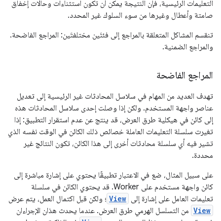
التعليمات الرئيسية، فإن النتيجة يمكن أن تكون استثناءات وحالات إخفاق
صامتة وأعطال وغيرها من سوء السلوك غير المحدد.
تنقسم المشاكل المتعلقة بالمراجع إلى فئتَين مختلفتَين: المراجع الفاضحة.
والمراجع الضمنية.
المراجع الفاضحة
تهدف العديد من المهام في سلاسل المحادثات غير الرئيسية إلى تعديل
عناصر واجهة المستخدم. ولكن إذا وصلت إحدى سلاسل المحادثات هذه
إلى كائن في هيكلية طرق العرض، قد ينتج عن عدم استقرار التطبيق: إذا
تغيرت سلسلة التعليمات العاملة خصائص ذلك الكائن في الوقت نفسه الذي
تشير فيه أي سلسلة محادثات أخرى إلى هذا الكائن، تكون النتائج غير
محددة.
على سبيل المثال، ضع في الاعتبار تطبيقًا يحتوي على إشارة مباشرة إلى
كائن واجهة مستخدم على Worker. قد يحتوي الكائن في سلسلة
تعليمات العامل على إشارة إلى
View
؛ ولكن قبل اكتمال العمل، يتم عرض
View
من التسلسل الهرمي طرق العرض. عندما يحدث هذان الإجراءان