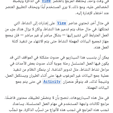
في وقت واحد، يحتفظ المرجع بالعنصر
View
في الذاكرة ويضبط
الخصائص عليه. ومع ذلك، لا يرى المستخدم أبدًا ويحذف التطبيق العنصر
عند اختفاء الإشارة إليه.
في مثال آخر، تحتوي عناصر
View
على إشارات إلى النشاط. التي
تمتلكها. في حال حذف يتم تدمير هذا النشاط، ولكن لا يزال هناك جزء من
العمل المترابط التي تشير إليها — بشكل مباشر أو غير مباشر — فلن يجمع
جهاز تجميع البيانات المهملة النشاط حتى يتم الانتهاء من تنفيذ كتلة
العمل هذه.
يمكن أن يتسبب هذا السيناريو في حدوث مشكلة في المواقف التي قد
يكون فيها العمل المتسلسل رحلة جوية أثناء حدوث بعض الأحداث في
مراحل نشاط النشاط، مثل تدوير الشاشة. لن يتمكن النظام من تنفيذ
عملية جمع البيانات غير المرغوب فيها حتى أثناء الطيران ويستكمل العمل.
ونتيجةً لذلك، قد يتوفَّر عنصرَان
Activity
في حتى يتم جمع
البيانات المهملة.
في مثل هذه السيناريوهات، ننصح بأن لا يتضمّن تطبيقك محتوى فاضحًا.
مراجع لكائنات واجهة المستخدم في مهام العمل المتسلسلة. يساعدك
تجنب هذه المراجع في تجنب هذه الأنواع من تسرُّب الذاكرة، مع تجنُّب