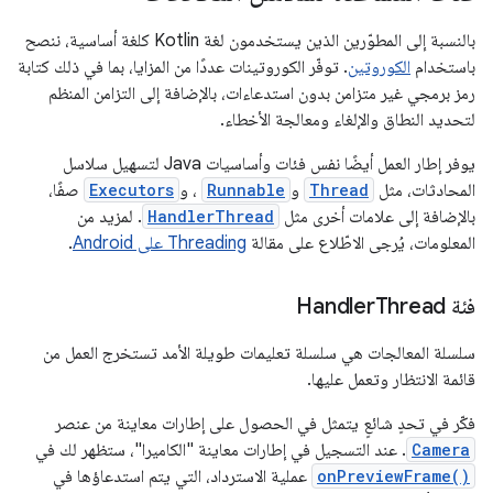
بالنسبة إلى المطوّرين الذين يستخدمون لغة Kotlin كلغة أساسية، ننصح
باستخدام
الكوروتين
. توفّر الكوروتينات عددًا من المزايا، بما في ذلك كتابة
رمز برمجي غير متزامن بدون استدعاءات، بالإضافة إلى التزامن المنظم
لتحديد النطاق والإلغاء ومعالجة الأخطاء.
يوفر إطار العمل أيضًا نفس فئات وأساسيات Java لتسهيل سلاسل
المحادثات، مثل
Thread
و
Runnable
، و
Executors
صفًا،
بالإضافة إلى علامات أخرى مثل
HandlerThread
. لمزيد من
المعلومات، يُرجى الاطّلاع على مقالة
Threading على Android
.
فئة Handler
Thread
سلسلة المعالجات هي سلسلة تعليمات طويلة الأمد تستخرج العمل من
قائمة الانتظار وتعمل عليها.
فكّر في تحدٍ شائعٍ يتمثل في الحصول على إطارات معاينة من عنصر
Camera
. عند التسجيل في إطارات معاينة "الكاميرا"، ستظهر لك في
onPreviewFrame()
عملية الاسترداد، التي يتم استدعاؤها في