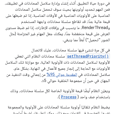
في دورة حياة التطبيق. أثناء إنشاء وإدارة سلاسل المحادثات في تطبيقك،
فمن المهم تحديد أولويتها بحيث سوف تحصل سلاسل المحادثات
المناسبة على الأولويات المناسبة في الأوقات المناسبة. إذا تم ضبطها على
قيمة عالية جدًا، قد تقاطع سلسلة محادثات واجهة المستخدم
وRenderThread، ما يتسبب في وإفلات الإطارات. إذا تم ضبط مستوى
العرض على قيمة منخفضة جدًا، يمكنك جعل المهام غير المتزامنة (مثل
الصور "تحميل") أبطأ مما ينبغي.
في كل مرة تنشئ فيها سلسلة محادثات، عليك الاتصال
setThreadPriority()
سلسلة محادثات النظام التي تعطي
الأولوية لسلاسل المحادثات ذات الأولوية العالية، مع موازنة تلك السلاسل
الأولويات مع الحاجة إلى إنجاز جميع الأعمال في النهاية. بشكل عام،
سلاسل المحادثات في
المقدمة حوالي 95%
من إجمالي وقت التنفيذ من
الجهاز، في حين أن مجموعة الخلفية حوالي 5٪.
ويعيّن النظام أيضًا قيمة الأولوية الخاصة لكل سلسلة محادثات، وذلك
باستخدام صف واحد (
Process
).
يضبط النظام تلقائيًا أولوية سلسلة المحادثات على الأولوية والمجموعة
نفسها. العضوية في القنوات ومع ذلك، يمكن لتطبيقك اضبط أولوية