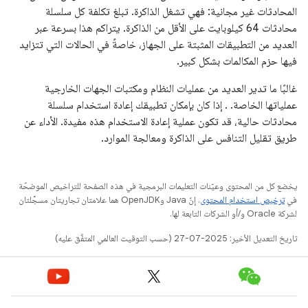
المحادثات غير مجانية: فهي تشغل الذاكرة. تبلغ تكلفة كل سلسلة
محادثات 64 كيلوبايت على الأقل من الذاكرة. يتراكم هذا بسرعة عبر
العديد من التطبيقات المثبتة على الجهاز، خاصةً في الحالات التي تتزايد
فيها حزم المكالمات بشكل كبير.
غالبًا ما تدير العديد من عمليات النظام ومكتبات الجهات الخارجية
عملياتها الخاصة. . إذا كان بإمكان تطبيقك إعادة استخدام سلسلة
محادثات حالية، قد تكون عملية إعادة الاستخدام هذه مفيدة. الأداء عن
طريق تقليل التنافس على الذاكرة ومعالجة الموارد.
يخضع كل من المحتوى وعيّنات التعليمات البرمجية في هذه الصفحة للتراخيص الموضحّة
في
ترخيص استخدام المحتوى
. إنّ Java وOpenJDK هما علامتان تجاريتان مسجَّلتان
لشركة Oracle و/أو الشركات التابعة لها.
تاريخ التعديل الأخير: 2025-07-27 (حسب التوقيت العالمي المتفَّق عليه)