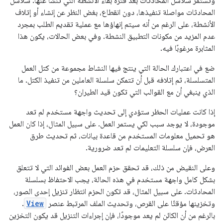
وتستمرّ سلاسل المحادثات بعد فترة بقاء الأنشطة التي تنشأ عنها. سلاسل
المحادثات مواصلة تنفيذها، دون انقطاع، بغض النظر عن إنشاء أو إتلاف
الأنشطة، على الرغم من أنه سيتم إنهاؤها مع عملية تقديم الطلب بمجرد
عدم المزيد من مكونات التطبيق النشطة. وفي بعض الحالات، يكون هذا
المثابرة مرغوبًا فيه.
ضع في اعتبارك الحالة التي ينتج فيها النشاط مجموعة من كتل العمل
المتسلسلة، ثم إتلافه قبل أن تتمكن سلسلة العاملين من تنفيذ الكتل. ما
الذي ينبغي أن مع القوالب التي تكون قيد الطيران؟
إذا كانت عمليات الحظر ستؤدي إلى تحديث واجهة مستخدم لم تعد
موجودة، لا يوجد سبب لكي يستمر العمل. على سبيل المثال، إذا كان العمل
هو تحميل معلومات المستخدم من قاعدة بيانات، ثم تحديث طرق
العرض، فإن سلسلة التعليمات لم تعد ضرورية.
وعلى النقيض من ذلك، قد تحقق حزم العمل بعض الفوائد التي لا تتعلق
بشكل كامل واجهة مستخدم في هذه الحالة، يجب الاحتفاظ بسلسلة
المحادثات. على سبيل المثال، قد تكون الحزم انتظار تنزيل إحدى الصور،
وتخزينها مؤقتًا على القرص، وتحديث الملف المرتبط عنصر
View
.
بالرغم من أن الكائن لم يعد موجودًا، فإن إجراءات التنزيل قد يكون التخزين