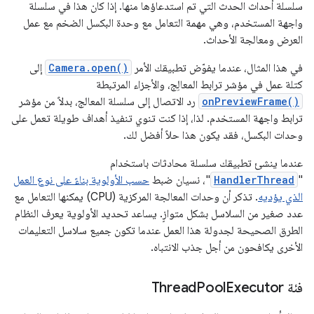
سلسلة أحداث الحدث التي تم استدعاؤها منها. إذا كان هذا في سلسلة
واجهة المستخدم، وهي مهمة التعامل مع وحدة البكسل الضخم مع عمل
العرض ومعالجة الأحداث.
في هذا المثال، عندما يفوّض تطبيقك الأمر
Camera.open()
إلى
كتلة عمل في مؤشر ترابط المعالِج، والأجزاء المرتبطة
onPreviewFrame()
رد الاتصال إلى سلسلة المعالج، بدلاً من مؤشر
ترابط واجهة المستخدم. لذا، إذا كنت تنوي تنفيذ أهداف طويلة تعمل على
وحدات البكسل، فقد يكون هذا حلاً أفضل لك.
عندما ينشئ تطبيقك سلسلة محادثات باستخدام
"
HandlerThread
"، نسيان ضبط
حسب الأولوية بناءً على نوع العمل
الذي يؤديه
. تذكر أن وحدات المعالجة المركزية (CPU) يمكنها التعامل مع
عدد صغير من السلاسل بشكل متوازٍ. يساعد تحديد الأولوية يعرف النظام
الطرق الصحيحة لجدولة هذا العمل عندما تكون جميع سلاسل التعليمات
الأخرى يكافحون من أجل جذب الانتباه.
فئة Thread
Executor
Pool