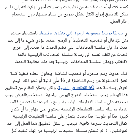
كمدخلات أو أحداث قادمة من تطبيقات وعمليات أخرى. بالإضافة إلى ذلك،
يمكن للتطبيق إدراج الكتل بشكل صريح من تلقاء نفسها، دون استخدام
إطار العمل.
أي
تقريبًا ترتبط مجموعة الرموز التي ينفّذها تطبيقك
باستدعاء حدث،
مثل الإدخال أو تضخيم التخطيط أو الرسم. عندما يؤدي شيء ما إلى بدء
حدث ما، فإن سلسلة المحادثات التي تضم الحدث ما حدث، إلى إخراج
الحدث من تلقاء نفسه إلى رسالة سلسلة المحادثات الرئيسية قائمة
الانتظار. ويمكن لسلسلة المحادثات الرئيسية بعد ذلك معالجة الحدث.
أثناء حدوث رسم متحرك أو تحديث للشاشة، يحاول النظام تنفيذ كتلة
العمل (المسئولة عن رسم الشاشة) كل 16 ملّي ثانية أو نحو ذلك، ليتم
العرض بسلاسة عند
60 لقطات في الثانية
. ولكي يتمكّن النظام من تحقيق
هذا الهدف، يجب استخدام التدرج الهرمي لواجهة المستخدم/العرض يجب
تحديثه على سلسلة التعليمات الرئيسية. ومع ذلك، عندما تتضمن قائمة
انتظار مراسلة سلسلة التعليمات الرئيسية يحتوي على مهام إما أن تكون
كبيرة جدًا أو طويلة جدًا بحيث يتعذّر على سلسلة التعليمات الرئيسية
إكمال التحديث بسرعة كافية، فيجب أن ينقل التطبيق هذا العمل إلى أحد
الموظفين . إذا لم تتمكن سلسلة التعليمات الرئيسية من إنهاء تنفيذ كتل