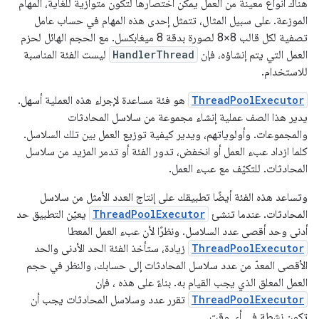
هناك أنواع معينة من العمل يمكن اختصارها لتكون متوازية للغاية، المهام
الموزعة. على سبيل المثال، تتمثل إحدى هذه المهام في حساب عامل
تصفية لكل قالب 8×8 لصورة بدقة 8 ميغابكسل. مع الحجم الهائل لحزم
العمل التي يتم إنشاؤه، فإن
HandlerThread
ليست الفئة المناسبة
للاستخدام.
ThreadPoolExecutor
هو فئة مساعدة لإجراء هذه العملية أسهل.
يدير هذا الصف عملية إنشاء مجموعة من سلاسل المحادثات
والمجموعات. وأولوياتهم، ويدير كيفية توزيع العمل بين تلك السلاسل.
كلما ازداد عبء العمل أو انخفض، تدور الفئة أو تدمر المزيد من سلاسل
المحادثات. للتكيّف مع عبء العمل.
وتساعد هذه الفئة أيضًا تطبيقك على إنتاج العدد الأمثل من سلاسل
المحادثات. عندما تنشئ
ThreadPoolExecutor
يعيّن التطبيق حد
أدنى وحد أقصى عدد السلاسل. ونظرًا لأن عبء العمل المعطا
ThreadPoolExecutor
زيادة، ستأخذ الفئة الحد الأدنى والحد
الأقصى المعدّ من عدد سلاسل المحادثات إلى حسابك، والنظر في حجم
العمل المعلق الذي يجب القيام به. بناءً على هذه ، فإن
ThreadPoolExecutor
تقرر عدد وسلاسل المحادثات يجب أن
تكون نشطة في أي وقت.