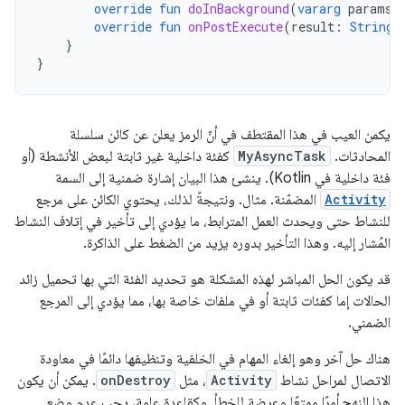
override
fun
doInBackground
(
vararg
params
:
override
fun
onPostExecute
(
result
:
String
)
}
}
يكمن العيب في هذا المقتطف في أنّ الرمز يعلن عن كائن سلسلة
المحادثات.
MyAsyncTask
كفئة داخلية غير ثابتة لبعض الأنشطة (أو
فئة داخلية في Kotlin). ينشئ هذا البيان إشارة ضمنية إلى السمة
Activity
المضمّنة. مثال. ونتيجةً لذلك، يحتوي الكائن على مرجع
للنشاط حتى ويحدث العمل المترابط، ما يؤدي إلى تأخير في إتلاف النشاط
المُشار إليه. وهذا التأخير بدوره يزيد من الضغط على الذاكرة.
قد يكون الحل المباشر لهذه المشكلة هو تحديد الفئة التي بها تحميل زائد
الحالات إما كفئات ثابتة أو في ملفات خاصة بها، مما يؤدي إلى المرجع
الضمني.
هناك حل آخر وهو إلغاء المهام في الخلفية وتنظيفها دائمًا في معاودة
الاتصال لمراحل نشاط
Activity
، مثل
onDestroy
. يمكن أن يكون
هذا النهج أمرًا ممتعًا وعرضة للخطأ. وكقاعدة عامة، يجب عدم وضع