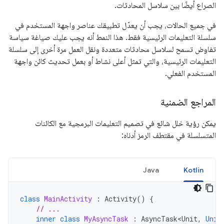
الصراع أيضًا بين سلاسل المحادثات.
في جميع الحالات، يجب أن يعدّل تطبيقك عناصر واجهة المستخدم في
سلسلة التعليمات الرئيسية فقط. هذا النمط أنه يجب عليك صياغة سياسة
تفاوض تسمح لسلاسل محادثات متعددة ونقل العمل مرة أخرى إلى سلسلة
التعليمات الرئيسية، والتي تمثل أعلى نشاط أو بعمل تحديث كائن واجهة
المستخدم الفعلي.
المراجع الضمنية
يمكن رؤية خلل شائع في تصميم التعليمات البرمجية مع الكائنات
المتسلسلة في مقتطف الرمز أدناه:
Java
Kotlin
class
MainActivity
:
Activity
()
{
// ...
inner
class
MyAsyncTask
:
AsyncTask<Unit
,
Unit