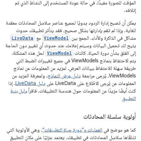
المؤقت للصورة مفيدًا، في حالة عودة المستخدم إلى النشاط الذي تم
إتلافه.
يمكن أن تصبح إدارة الردود يدويًا لجميع عناصر سلاسل المحادثات معقدة
للغاية. وإذا لم تقم بإدارتها بشكل صحيح، فقد يتأثر تطبيقك حدوث
مشاكل في الذاكرة والأداء. الجمع بين
ViewModel
مع
LiveData
يتيح لك تحميل البيانات وسيتم إعلامك عند حدوث أي تغيير دون الحاجة
إلى القلق بشأن دورة الحياة. كائنات
ViewModel
لحل هذه المشكلة.
يتم الاحتفاظ بنماذج ViewModels في جميع تغييرات الضبط التي
طريقة سهلة للاحتفاظ ببيانات العرض. لمزيد من المعلومات عن نماذج
ViewModels، يُرجى مراجعة
دليل عرض النماذج
، ولمعرفة المزيد من
المعلومات عن يُرجى الاطّلاع على LiveData على
دليل LiveData
. إذا
كنت أيضًا مزيدًا من المعلومات حول هندسة التطبيقات، فاقرأ
دليل بنية
التطبيق
أولوية سلسلة المحادثات
كما هو موضح في
العمليات و"دورة حياة التطبيقات"
، وهي الأولوية التي
تتلقّاها سلاسل المحادثات في تطبيقك. يعتمد جزئيًا على مكان التطبيق