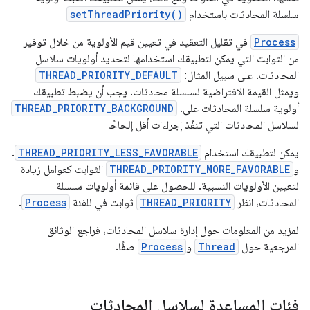
سلسلة المحادثات باستخدام
setThreadPriority()
Process
في تقليل التعقيد في تعيين قيم الأولوية من خلال توفير
من الثوابت التي يمكن لتطبيقك استخدامها لتحديد أولويات سلاسل
المحادثات. على سبيل المثال:
THREAD_PRIORITY_DEFAULT
ويمثل القيمة الافتراضية لسلسلة محادثات. يجب أن يضبط تطبيقك
أولوية سلسلة المحادثات على.
THREAD_PRIORITY_BACKGROUND
لسلاسل المحادثات التي تنفّذ إجراءات أقل إلحاحًا
يمكن لتطبيقك استخدام
THREAD_PRIORITY_LESS_FAVORABLE
.
و
THREAD_PRIORITY_MORE_FAVORABLE
الثوابت كعوامل زيادة
لتعيين الأولويات النسبية. للحصول على قائمة أولويات سلسلة
المحادثات، انظر
THREAD_PRIORITY
ثوابت في للفئة
Process
.
لمزيد من المعلومات حول إدارة سلاسل المحادثات، فراجع الوثائق
المرجعية حول
Thread
و
Process
صفًا.
فئات المساعدة لسلاسل المحادثات