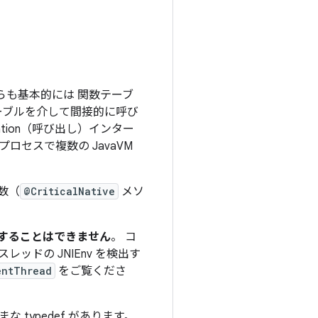
どちらも基本的には 関数テーブ
ーブルを介して間接的に呼び
ation（呼び出し）インター
ロセスで複数の JavaVM
引数（
@CriticalNative
メソ
共有することはできません
。 コ
レッドの JNIEnv を検出す
entThread
をご覧くださ
 typedef があります。