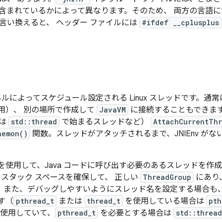
ちらに含まれているかによって異なります。そのため、 両方の言語
。（言い換えると、 ヘッダー ファイルには
#ifdef __cplusplus
によってスケジュール設定される Linux スレッドです。通常
用）、 別の場所で作成して
JavaVM
に接続することもできま
は
std::thread
で始まるスレッドなど）
AttachCurrentTh
aemon()
関数。スレッドがアタッチされるまで、JNIEnv がな
を使用して、Java コードに呼び出す必要のあるスレッドを作
スタック スペースを確保して、 正しい
ThreadGroup
にあり
。また、デバッグしやすいようにスレッド名を設定する場合も
す（
pthread_t
または
thread_t
を使用している場合は
pth
使用していて、
pthread_t
を必要とする場合は
std::threa