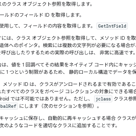
スのクラス オブジェクト参照を取得します。
ールドのフィールド ID を取得します。
使用して、フィールドの内容を取得します。
GetIntField
には、クラス オブジェクト参照を取得して、メソッド ID を取
構造体へのポインタ。検索には複数の文字列が必要になる場合が
を呼び出したりするための実際の呼び出しは、 非常に高速です
は、値を 1 回調べてその結果をネイティブ コード内にキャ
ごとに 1 つという制限があるため、 静的ローカル構造でデータを
D、メソッド ID は、クラスがアンロードされるまで有効である
連付けられたすべてのクラスをガベージ コレクションの対象にできる
droid では不可能ではありません。ただし、
jclass
クラス参
obalRef
にします（次のセクションを参照）。
 をキャッシュに保存し、自動的に再キャッシュする場合 クラス
は、次のようなコードを適切なクラスに追加することです。