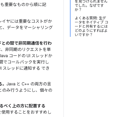
を見つけられません
最も重要なものから順に記
でした。なぜです
か？
よくある質問: 生デ
I レイヤには重要なコストがか
ータをネイティブ コ
ードと共有するには
と、データをマーシャリング
どのようにすればよ
いですか？
ードとの間で非同期通信を行わ
は、非同期のリクエストを単
va コードの UI スレッドか
レッド間でコールバックを実行し
I スレッドに通知する でき
る。
Java と C++ の両方の言
者とのみ行うようにし、個々の
のなるべく上の方に配置する
リを使用することをおすすめし