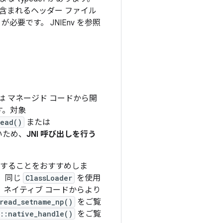
に含まれるヘッダー ファイル
が必要です。 JNIEnv を参照
は マネージド コードから開
す。対象
read()
または
いため、
JNI 呼び出しを行う
成することをおすすめしま
、同じ
ClassLoader
を使用
、ネイティブ コードからより
read_setname_np()
をご覧
d::native_handle()
をご覧