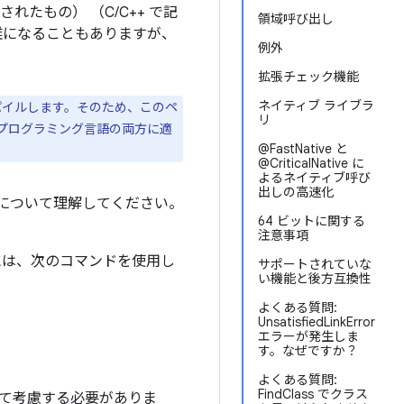
されたもの） （C/C++ で記
領域呼び出し
雑になることもありますが、
例外
拡張チェック機能
ネイティブ ライブラ
にコンパイルします。そのため、このペ
リ
a プログラミング言語の両方に適
@FastNative と
@CriticalNative に
よるネイティブ呼び
出しの高速化
能について理解してください。
64 ビットに関する
注意事項
るには、次のコマンドを使用し
サポートされていな
い機能と後方互換性
よくある質問:
UnsatisfiedLinkError
エラーが発生しま
す。なぜですか？
よくある質問:
FindClass でクラス
いて考慮する必要がありま