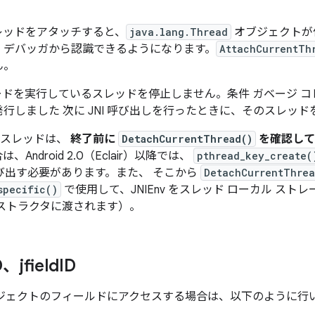
レッドをアタッチすると、
java.lang.Thread
オブジェクトが
、デバッガから認識できるようになります。
AttachCurrentTh
ん。
ブ コードを実行しているスレッドを停止しません。条件 ガベージ
行しました 次に JNI 呼び出しを行ったときに、そのスレッ
たスレッドは、
終了前に
DetachCurrentThread()
を確認して
ndroid 2.0（Eclair）以降では、
pthread_key_create(
び出す必要があります。また、 そこから
DetachCurrentThrea
specific()
で使用して、JNIEnv をスレッド ローカル ス
てデストラクタに渡されます）。
D、jfield
ID
ブジェクトのフィールドにアクセスする場合は、以下のように行