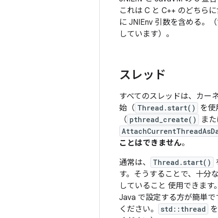
これは C と C++ のど
に JNIEnv 引数を含める
しています）。
スレッド
すべてのスレッドは、カーネル
始（
Thread.start()
を使
（
pthread_create()
また
AttachCurrentThreadAsD
ことはできません
。
通常は、
Thread.start()
す。そうすることで、十分な
していること 使用できます
Java で設定する方が簡単で
ください。
std::thread
を