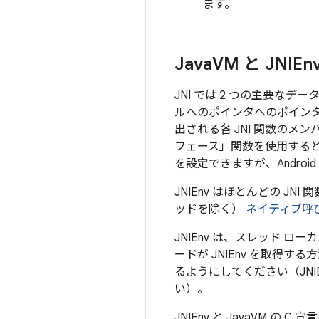
ます。
Java
VM と JNIEn
JNI では 2 つの主要なデ
ルへのポインタへのポインタ
出される各 JNI 関数のメン
フェース」関数を使用すると、
を設定できますが、Androi
JNIEnv はほとんどの JN
ッドを除く）
ネイティブ呼
JNIEnv は、スレッド ロ
ードが JNIEnv を取得す
るようにしてください（JN
い）。
JNIEnv と JavaVM の C