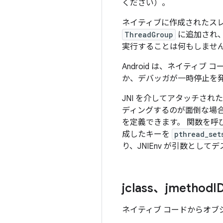
ください）。
ネイティブに作成されたス
ThreadGroup
に追加され
実行することは何もしませ
Android は、ネイティ
か、デバッガが一時停止を発
JNI を介してアタッチされ
ディングするのが面倒な場合は、A
を定義できます。 関数を呼
成したキーを
pthread_set
り、JNIEnv が引数とし
jclass、jmethod
I
ネイティブ コードからオ