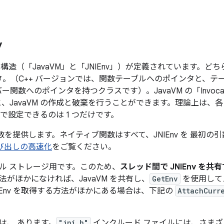
v
ータ構造（「JavaVM」と「JNIEnv」）が定義されています。
。（C++ バージョンでは、関数テーブルへのポインタと、テ
バー関数へのポインタを持つクラスです）。JavaVM の「Invoc
JavaVM の作成と破棄を行うことができます。理論上は、各プ
d で設定できるのは 1 つだけです。
I 関数を提供します。ネイティブ関数はすべて、JNIEnv を 最初の
び出しの高速化
をご覧ください。
ーカル ストレージ用です。このため、
スレッド間で JNIEnv を
る方法がほかになければ、JavaVM を共有し、
GetEnv
を使用してス
IEnv を取得する方法がほかにある場合は、下記の
AttachCurr
 宣言は、 あります。
"jni.h"
インクルード ファイルには、さまざまな