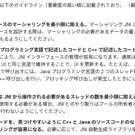
は、以下のガイドライン（重要度の高い順に記載されており、 （
ソースのマーシャリングを最小限に抑える。
マーシャリング JN
ースを設計する際は、マーシャリングの必要があるデータの量
えるようにしてください。
 プログラミング言語で記述したコードと C++ で記述したコ
により、JNI インターフェースの管理が容易になります。通常
UI と同じ言語で維持することで、UI を更新する。たとえば、 Ja
I 経由で呼び出すには、 Java プログラミング言語の 2 つのス
C++ 呼び出しを行い、ブロッキング呼び出しが発生したときに U
たは JNI から操作される必要があるスレッドの数を最小限に抑え
使用する必要がある場合、JNI とのやり取りはプールの所有
は行わないようにしてください。
ドを、見つけやすいように C++ と Java のソースコード
リングが容易になる。
必要に応じて、JNI 自動生成ライブラ