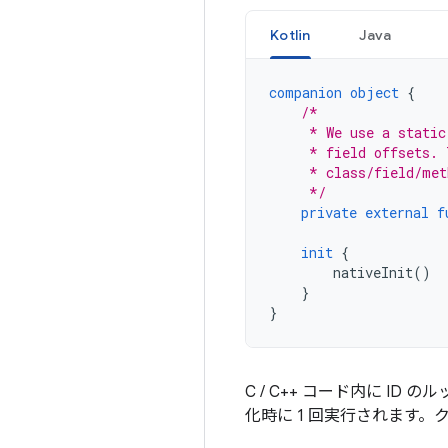
Kotlin
Java
companion
object
{
/*
     * We use a static
     * field offsets. 
     * class/field/met
     */
private
external
f
init
{
nativeInit
()
}
}
C / C++ コード内に ID
化時に 1 回実行されます