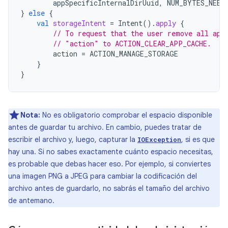
appSpecificInternalDirUuid
,
NUM_BYTES_NEED
}
else
{
val
storageIntent
=
Intent
().
apply
{
// To request that the user remove all app
// "action" to ACTION_CLEAR_APP_CACHE.
action
=
ACTION_MANAGE_STORAGE
}
}
Nota:
No es obligatorio comprobar el espacio disponible
antes de guardar tu archivo. En cambio, puedes tratar de
escribir el archivo y, luego, capturar la
, si es que
IOException
hay una. Si no sabes exactamente cuánto espacio necesitas,
es probable que debas hacer eso. Por ejemplo, si conviertes
una imagen PNG a JPEG para cambiar la codificación del
archivo antes de guardarlo, no sabrás el tamaño del archivo
de antemano.