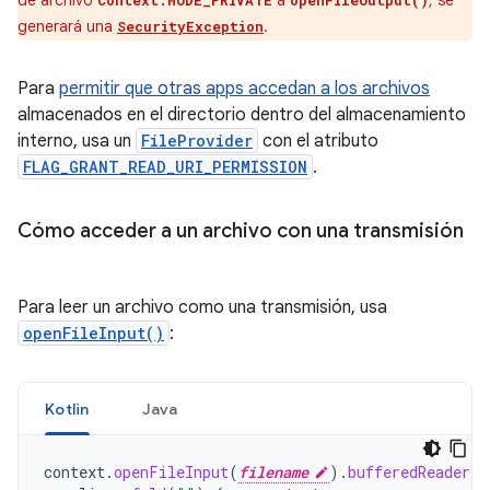
de archivo
a
, se
Context.MODE_PRIVATE
openFileOutput()
generará una
.
SecurityException
Para
permitir que otras apps accedan a los archivos
almacenados en el directorio dentro del almacenamiento
interno, usa un
FileProvider
con el atributo
FLAG_GRANT_READ_URI_PERMISSION
.
Cómo acceder a un archivo con una transmisión
Para leer un archivo como una transmisión, usa
openFileInput()
:
Kotlin
Java
context
.
openFileInput
(
filename
).
bufferedReader
()