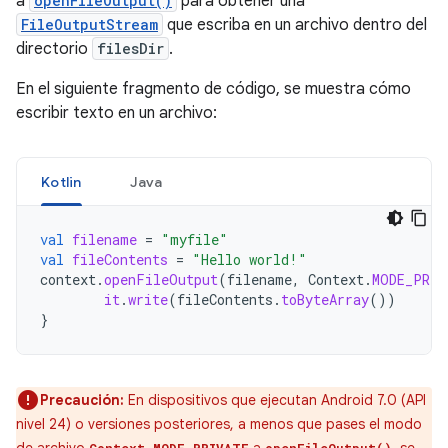
a
openFileOutput()
para obtener una
FileOutputStream
que escriba en un archivo dentro del
directorio
filesDir
.
En el siguiente fragmento de código, se muestra cómo
escribir texto en un archivo:
Kotlin
Java
val
filename
=
"myfile"
val
fileContents
=
"Hello world!"
context
.
openFileOutput
(
filename
,
Context
.
MODE_PRIV
it
.
write
(
fileContents
.
toByteArray
())
}
Precaución:
En dispositivos que ejecutan Android 7.0 (API
nivel 24) o versiones posteriores, a menos que pases el modo