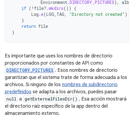
Environment
.
DIRECTORY_PICTURES
),
albu
if
(
!
file
?.
mkdirs
())
{
Log
.
e
(
LOG_TAG
,
"Directory not created"
)
}
return
file
}
Es importante que uses los nombres de directorio
proporcionados por constantes de API como
DIRECTORY_PICTURES
. Esos nombres de directorio
garantizan que el sistema trate de forma adecuada a los
archivos. Si ninguno de los
nombres de subdirectorio
predefinidos
se adapta a los archivos, puedes pasar
null
a
getExternalFilesDir()
. Esa acción mostrará
el directorio raíz específico de la app dentro del
almacenamiento externo.