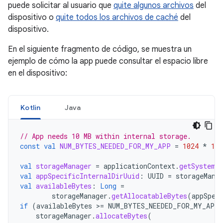
puede solicitar al usuario que
quite algunos archivos
del
dispositivo o
quite todos los archivos de caché
del
dispositivo.
En el siguiente fragmento de código, se muestra un
ejemplo de cómo la app puede consultar el espacio libre
en el dispositivo:
Kotlin
Java
// App needs 10 MB within internal storage.
const
val
NUM_BYTES_NEEDED_FOR_MY_APP
=
1024
*
102
val
storageManager
=
applicationContext
.
getSystemS
val
appSpecificInternalDirUuid
:
UUID
=
storageMana
val
availableBytes
:
Long
=
storageManager
.
getAllocatableBytes
(
appSpec
if
(
availableBytes
>=
NUM_BYTES_NEEDED_FOR_MY_APP
storageManager
.
allocateBytes
(