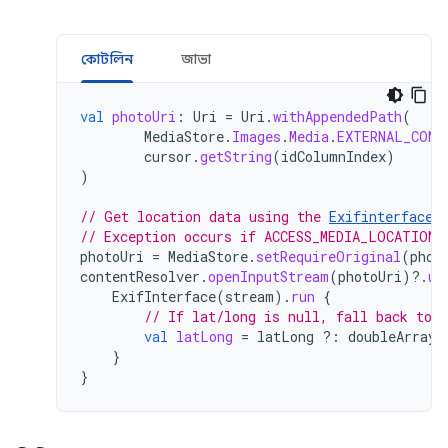
কোটলিন
জাভা
val
photoUri
:
Uri
=
Uri
.
withAppendedPath
(
MediaStore
.
Images
.
Media
.
EXTERNAL_CONT
cursor
.
getString
(
idColumnIndex
)
)
// Get location data using the 
Exifinterface 
// Exception occurs if ACCESS_MEDIA_LOCATION 
photoUri
=
MediaStore
.
setRequireOriginal
(
phot
contentResolver
.
openInputStream
(
photoUri
)
?.
us
ExifInterface
(
stream
).
run
{
// If lat/long is null, fall back to 
val
latLong
=
latLong
?:
doubleArrayO
}
}