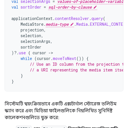
val
selectionArgs
=
values-of-placeholder-variables
val
sortOrder
=
sql-order-by-clause
applicationContext
.
contentResolver
.
query
(
MediaStore
.
media-type
.
Media
.
EXTERNAL_CONTENT
projection
,
selection
,
selectionArgs
,
sortOrder
)
?.
use
{
cursor
->
while
(
cursor
.
moveToNext
())
{
// Use an ID column from the projection to
// a URI representing the media item itsel
}
}
সিস্টেমটি স্বয়ংক্রিয়ভাবে একটি এক্সটার্নাল স্টোরেজ ভলিউম
স্ক্যান করে এবং মিডিয়া ফাইলগুলিকে নিম্নলিখিত সুনির্দিষ্ট
কালেকশনগুলিতে যুক্ত করে: