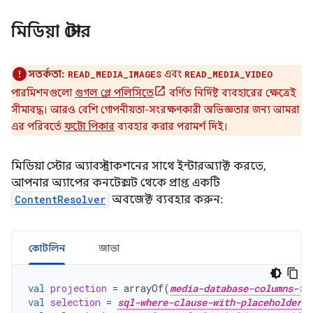
মিডিয়া স্টোর
সতর্কতা:
এবং
READ_MEDIA_IMAGES
READ_MEDIA_VIDEO
পারমিশনগুলো
গুগল প্লে পলিসিতে
বর্ণিত নির্দিষ্ট ব্যবহারের ক্ষেত্রেই
সীমাবদ্ধ। আরও বেশি গোপনীয়তা-সংরক্ষণকারী অভিজ্ঞতার জন্য আমরা
এর পরিবর্তে
ফটো পিকার
ব্যবহার করার পরামর্শ দিই।
মিডিয়া স্টোর অ্যাবস্ট্রাকশনের সাথে ইন্টারঅ্যাক্ট করতে,
আপনার অ্যাপের কনটেক্সট থেকে প্রাপ্ত একটি
ContentResolver
অবজেক্ট ব্যবহার করুন:
কোটলিন
জাভা
val
projection
=
arrayOf
(
media-database-columns-to
val
selection
=
sql-where-clause-with-placeholder-v