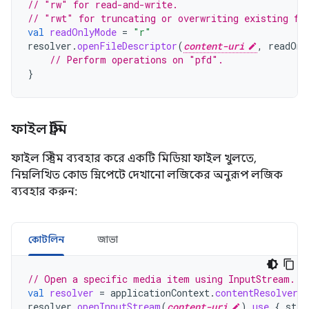
// "rw" for read-and-write.
// "rwt" for truncating or overwriting existing fi
val
readOnlyMode
=
"r"
resolver
.
openFileDescriptor
(
content-uri
,
readOnl
// Perform operations on "pfd".
}
ফাইল স্ট্রিম
ফাইল স্ট্রিম ব্যবহার করে একটি মিডিয়া ফাইল খুলতে,
নিম্নলিখিত কোড স্নিপেটে দেখানো লজিকের অনুরূপ লজিক
ব্যবহার করুন:
কোটলিন
জাভা
// Open a specific media item using InputStream.
val
resolver
=
applicationContext
.
contentResolver
resolver
.
openInputStream
(
content-uri
).
use
{
stre