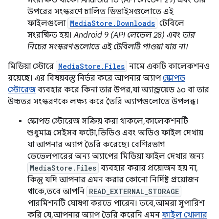
সংরক্ষিত থাকে। Android 10 (API লেভেল 29) এবং তার
উপরের সংস্করণে চালিত ডিভাইসগুলোতে এই
ফাইলগুলো
MediaStore.Downloads
টেবিলে
সংরক্ষিত হয়।
Android 9 (API লেভেল 28) এবং তার
নিচের সংস্করণগুলোতে এই টেবিলটি পাওয়া যায় না।
মিডিয়া স্টোরে
MediaStore.Files
নামে একটি কালেকশনও
রয়েছে। এর বিষয়বস্তু নির্ভর করে আপনার অ্যাপ
স্কোপড
স্টোরেজ
ব্যবহার করে কিনা তার উপর, যা অ্যান্ড্রয়েড ১০ বা তার
উচ্চতর সংস্করণকে লক্ষ্য করে তৈরি অ্যাপগুলোতে উপলব্ধ।
স্কোপড স্টোরেজ সক্রিয় করা থাকলে, কালেকশনটি
শুধুমাত্র সেইসব ফটো, ভিডিও এবং অডিও ফাইল দেখায়
যা আপনার অ্যাপ তৈরি করেছে। বেশিরভাগ
ডেভেলপারের অন্য অ্যাপের মিডিয়া ফাইল দেখার জন্য
MediaStore.Files
ব্যবহার করার প্রয়োজন হয় না,
কিন্তু যদি আপনার এমন করার কোনো নির্দিষ্ট প্রয়োজন
থাকে, তবে আপনি
READ_EXTERNAL_STORAGE
পারমিশনটি ঘোষণা করতে পারেন। তবে, আমরা সুপারিশ
করি যে, আপনার অ্যাপ তৈরি করেনি এমন
ফাইল খোলার