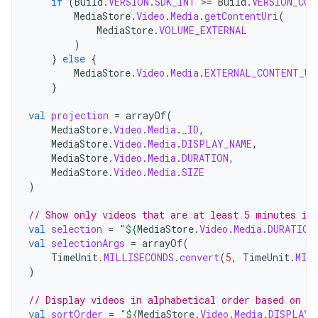
if
(
Build
.
VERSION
.
SDK_INT
>=
Build
.
VERSION_COD
MediaStore
.
Video
.
Media
.
getContentUri
(
MediaStore
.
VOLUME_EXTERNAL
)
}
else
{
MediaStore
.
Video
.
Media
.
EXTERNAL_CONTENT_UR
}
val
projection
=
arrayOf
(
MediaStore
.
Video
.
Media
.
_ID
,
MediaStore
.
Video
.
Media
.
DISPLAY_NAME
,
MediaStore
.
Video
.
Media
.
DURATION
,
MediaStore
.
Video
.
Media
.
SIZE
)
// Show only videos that are at least 5 minutes in
val
selection
=
"
${
MediaStore
.
Video
.
Media
.
DURATION
val
selectionArgs
=
arrayOf
(
TimeUnit
.
MILLISECONDS
.
convert
(
5
,
TimeUnit
.
MIN
)
// Display videos in alphabetical order based on t
val
sortOrder
=
"
${
MediaStore
.
Video
.
Media
.
DISPLAY_