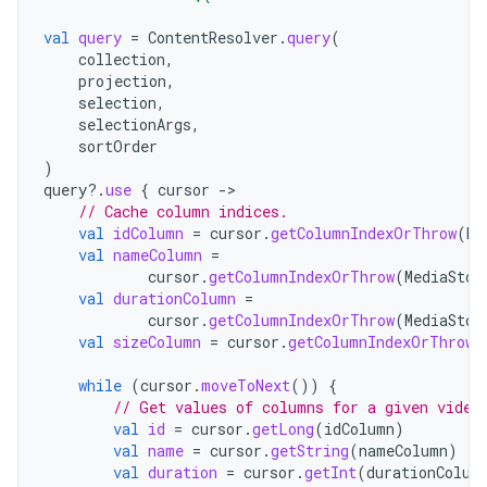
val
query
=
ContentResolver
.
query
(
collection
,
projection
,
selection
,
selectionArgs
,
sortOrder
)
query
?.
use
{
cursor
->
// Cache column indices.
val
idColumn
=
cursor
.
getColumnIndexOrThrow
(
Me
val
nameColumn
=
cursor
.
getColumnIndexOrThrow
(
MediaStor
val
durationColumn
=
cursor
.
getColumnIndexOrThrow
(
MediaStor
val
sizeColumn
=
cursor
.
getColumnIndexOrThrow
(
while
(
cursor
.
moveToNext
())
{
// Get values of columns for a given video
val
id
=
cursor
.
getLong
(
idColumn
)
val
name
=
cursor
.
getString
(
nameColumn
)
val
duration
=
cursor
.
getInt
(
durationColum