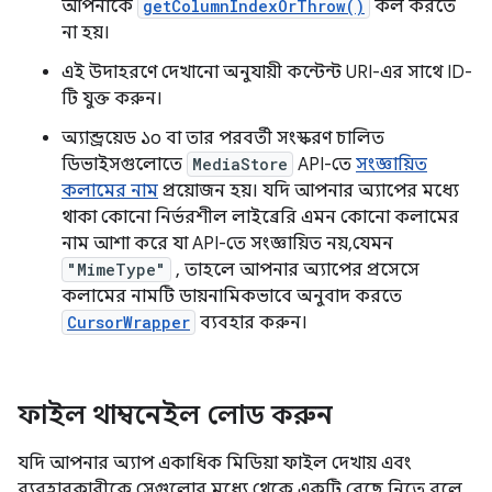
আপনাকে
getColumnIndexOrThrow()
কল করতে
না হয়।
এই উদাহরণে দেখানো অনুযায়ী কন্টেন্ট URI-এর সাথে ID-
টি যুক্ত করুন।
অ্যান্ড্রয়েড ১০ বা তার পরবর্তী সংস্করণ চালিত
ডিভাইসগুলোতে
MediaStore
API-তে
সংজ্ঞায়িত
কলামের নাম
প্রয়োজন হয়। যদি আপনার অ্যাপের মধ্যে
থাকা কোনো নির্ভরশীল লাইব্রেরি এমন কোনো কলামের
নাম আশা করে যা API-তে সংজ্ঞায়িত নয়, যেমন
"MimeType"
, তাহলে আপনার অ্যাপের প্রসেসে
কলামের নামটি ডায়নামিকভাবে অনুবাদ করতে
CursorWrapper
ব্যবহার করুন।
ফাইল থাম্বনেইল লোড করুন
যদি আপনার অ্যাপ একাধিক মিডিয়া ফাইল দেখায় এবং
ব্যবহারকারীকে সেগুলোর মধ্যে থেকে একটি বেছে নিতে বলে,