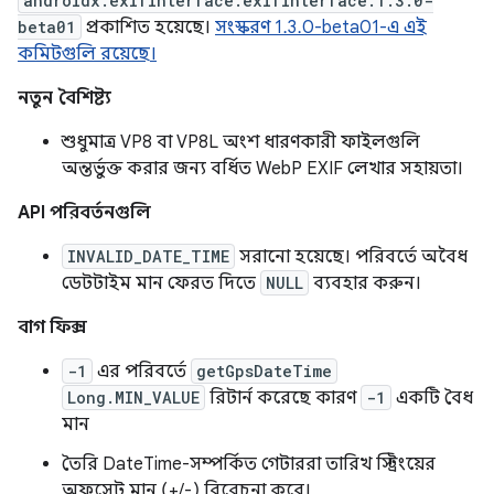
androidx.exifinterface:exifinterface:1.3.0-
beta01
প্রকাশিত হয়েছে।
সংস্করণ 1.3.0-beta01-এ এই
কমিটগুলি রয়েছে।
নতুন বৈশিষ্ট্য
শুধুমাত্র VP8 বা VP8L অংশ ধারণকারী ফাইলগুলি
অন্তর্ভুক্ত করার জন্য বর্ধিত WebP EXIF ​​লেখার সহায়তা।
API পরিবর্তনগুলি
INVALID_DATE_TIME
সরানো হয়েছে। পরিবর্তে অবৈধ
ডেটটাইম মান ফেরত দিতে
NULL
ব্যবহার করুন।
বাগ ফিক্স
-1
এর পরিবর্তে
getGpsDateTime
Long.MIN_VALUE
রিটার্ন করেছে কারণ
-1
একটি বৈধ
মান
তৈরি DateTime-সম্পর্কিত গেটাররা তারিখ স্ট্রিংয়ের
অফসেট মান (+/-) বিবেচনা করে।