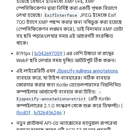
হয়েছে যেখানে ইতিমধ্যে XMP নেই, XMP
স্পেসিফিকেশন দ্বারা নির্দিষ্ট করা একটি পৃথক বিভাগে
লেখা হয়েছে।
ExifInterface
JPEG ইমেজে Exif
700 ট্যাগে XMP পছন্দ করার জন্য নথিভুক্ত করা হয়েছে
(স্পেসিফিকেশন লঙ্ঘন করে), তাই বিদ্যমান XMP ডেটা
সহ ছবি পড়ার/লেখার সময় এই আচরণটি সংরক্ষিত
থাকে।
8191px (
b/342697059
) এর বেশি উচ্চতা বা প্রস্থের
WebP ছবি লেখার সময় দূষিত আউটপুট ঠিক করুন।
এই লাইব্রেরিটি এখন
JSpecify nullness annotations
ব্যবহার করে, যা টাইপ-ব্যবহারের। সঠিক ব্যবহার
জোরদার করার জন্য Kotlin ডেভেলপারদের নিম্নলিখিত
কম্পাইলার আর্গুমেন্ট ব্যবহার করা উচিত:
-
Xjspecify-annotations=strict
(এটি Kotlin
কম্পাইলারের 2.1.0 সংস্করণ থেকে শুরু করে ডিফল্ট)। (
I5cd0f
,
b/326456246
)
নতুন প্ল্যাটফর্ম API-তে অ্যাক্সেসের ম্যানুয়াল রূপরেখা