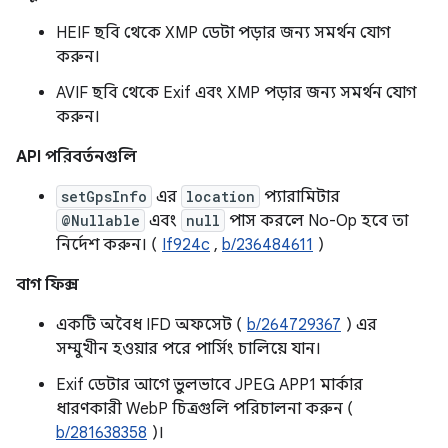
HEIF ছবি থেকে XMP ডেটা পড়ার জন্য সমর্থন যোগ
করুন।
AVIF ছবি থেকে Exif এবং XMP পড়ার জন্য সমর্থন যোগ
করুন।
API পরিবর্তনগুলি
setGpsInfo
এর
location
প্যারামিটার
@Nullable
এবং
null
পাস করলে No-Op হবে তা
নির্দেশ করুন। (
If924c
,
b/236484611
)
বাগ ফিক্স
একটি অবৈধ IFD অফসেট (
b/264729367
) এর
সম্মুখীন হওয়ার পরে পার্সিং চালিয়ে যান।
Exif ডেটার আগে ভুলভাবে JPEG APP1 মার্কার
ধারণকারী WebP চিত্রগুলি পরিচালনা করুন (
b/281638358
)।