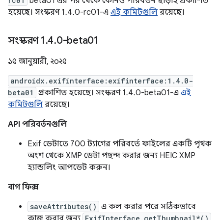
rc01
beta01 এর পর থেকে কোনও পরিবর্তন ছাড়াই প্রকাশিত
হয়েছে। সংস্করণ 1.4.0-rc01-এ
এই কমিটগুলি
রয়েছে।
সংস্করণ 1
.
4
.
0-beta01
১৫ জানুয়ারী, ২০২৫
androidx.exifinterface:exifinterface:1.4.0-
beta01
প্রকাশিত হয়েছে। সংস্করণ 1.4.0-beta01-এ
এই
কমিটগুলি
রয়েছে।
API পরিবর্তনগুলি
Exif ডেটাতে 700 ট্যাগের পরিবর্তে ফাইলের একটি পৃথক
অংশ থেকে XMP ডেটা পছন্দ করার জন্য HEIC XMP
হ্যান্ডলিং আপডেট করুন।
বাগ ফিক্স
saveAttributes()
এ কল করার পরে সঠিকভাবে
কাজ করার জন্য
ExifInterface.getThumbnail*()