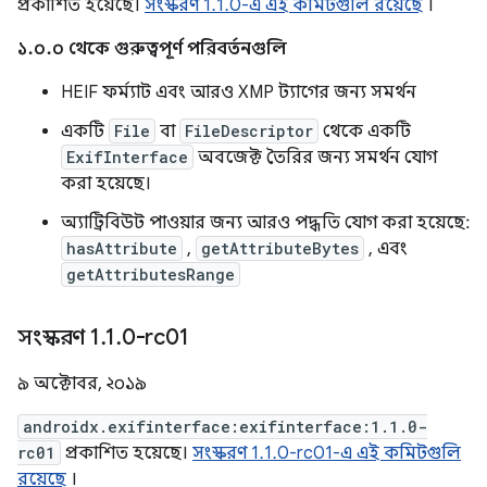
প্রকাশিত হয়েছে।
সংস্করণ 1.1.0-এ এই কমিটগুলি রয়েছে
।
১.০.০ থেকে গুরুত্বপূর্ণ পরিবর্তনগুলি
HEIF ফর্ম্যাট এবং আরও XMP ট্যাগের জন্য সমর্থন
একটি
File
বা
FileDescriptor
থেকে একটি
ExifInterface
অবজেক্ট তৈরির জন্য সমর্থন যোগ
করা হয়েছে।
অ্যাট্রিবিউট পাওয়ার জন্য আরও পদ্ধতি যোগ করা হয়েছে:
hasAttribute
,
getAttributeBytes
, এবং
getAttributesRange
সংস্করণ 1
.
1
.
0-rc01
৯ অক্টোবর, ২০১৯
androidx.exifinterface:exifinterface:1.1.0-
rc01
প্রকাশিত হয়েছে।
সংস্করণ 1.1.0-rc01-এ এই কমিটগুলি
রয়েছে
।