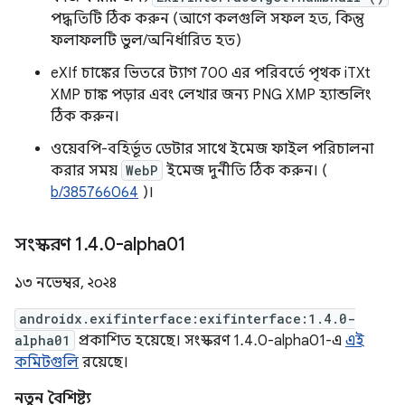
পদ্ধতিটি ঠিক করুন (আগে কলগুলি সফল হত, কিন্তু
ফলাফলটি ভুল/অনির্ধারিত হত)
eXIf চাঙ্কের ভিতরে ট্যাগ 700 এর পরিবর্তে পৃথক iTXt
XMP চাঙ্ক পড়ার এবং লেখার জন্য PNG XMP হ্যান্ডলিং
ঠিক করুন।
ওয়েবপি-বহির্ভূত ডেটার সাথে ইমেজ ফাইল পরিচালনা
করার সময়
WebP
ইমেজ দুর্নীতি ঠিক করুন। (
b/385766064
)।
সংস্করণ 1
.
4
.
0-alpha01
১৩ নভেম্বর, ২০২৪
androidx.exifinterface:exifinterface:1.4.0-
alpha01
প্রকাশিত হয়েছে। সংস্করণ 1.4.0-alpha01-এ
এই
কমিটগুলি
রয়েছে।
নতুন বৈশিষ্ট্য