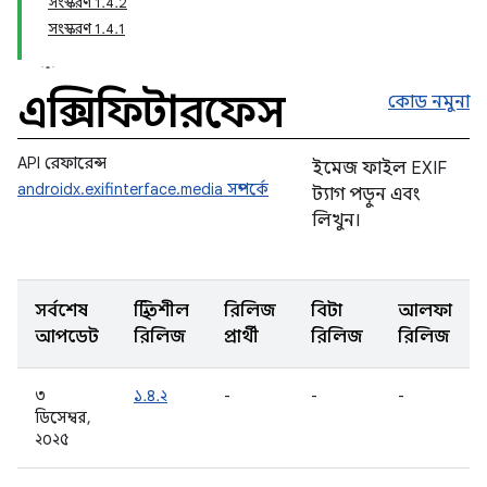
সংস্করণ 1.4.2
সংস্করণ 1.4.1
এক্সিফিন্টারফেস
কোড নমুনা
API রেফারেন্স
ইমেজ ফাইল EXIF ​​
androidx.exifinterface.media সম্পর্কে
ট্যাগ পড়ুন এবং
লিখুন।
সর্বশেষ
স্থিতিশীল
রিলিজ
বিটা
আলফা
আপডেট
রিলিজ
প্রার্থী
রিলিজ
রিলিজ
৩
১.৪.২
-
-
-
ডিসেম্বর,
২০২৫