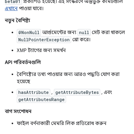
beta01
প্রকাশিত হয়েছে। এই সংস্করণে অন্তর্ভুক্ত কমিটগুলি
এখানে
পাওয়া যাবে।
নতুন বৈশিষ্ট্য
@NonNull
আর্গুমেন্টের জন্য
null
সেট করা থাকলে
NullPointerException
থ্রো করে।
XMP ট্যাগের জন্য সমর্থন
API পরিবর্তনগুলি
বৈশিষ্ট্যের তথ্য পাওয়ার জন্য আরও পদ্ধতি যোগ করা
হয়েছে
hasAttribute
,
getAttributeBytes
, এবং
getAttributesRange
বাগ সংশোধন
ফাইল বর্ণনাকারী মেমরি লিক প্রতিরোধ করুন