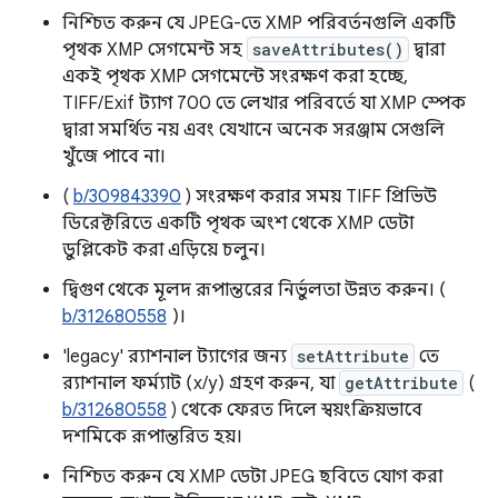
নিশ্চিত করুন যে JPEG-তে XMP পরিবর্তনগুলি একটি
পৃথক XMP সেগমেন্ট সহ
saveAttributes()
দ্বারা
একই পৃথক XMP সেগমেন্টে সংরক্ষণ করা হচ্ছে,
TIFF/Exif ট্যাগ 700 তে লেখার পরিবর্তে যা XMP স্পেক
দ্বারা সমর্থিত নয় এবং যেখানে অনেক সরঞ্জাম সেগুলি
খুঁজে পাবে না।
(
b/309843390
) সংরক্ষণ করার সময় TIFF প্রিভিউ
ডিরেক্টরিতে একটি পৃথক অংশ থেকে XMP ডেটা
ডুপ্লিকেট করা এড়িয়ে চলুন।
দ্বিগুণ থেকে মূলদ রূপান্তরের নির্ভুলতা উন্নত করুন। (
b/312680558
)।
'legacy' র‍্যাশনাল ট্যাগের জন্য
setAttribute
তে
র‍্যাশনাল ফর্ম্যাট (x/y) গ্রহণ করুন, যা
getAttribute
(
b/312680558
) থেকে ফেরত দিলে স্বয়ংক্রিয়ভাবে
দশমিকে রূপান্তরিত হয়।
নিশ্চিত করুন যে XMP ডেটা JPEG ছবিতে যোগ করা