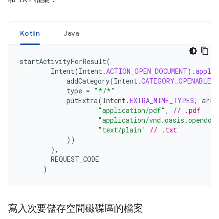
Kotlin
Java
startActivityForResult
(
Intent
(
Intent
.
ACTION_OPEN_DOCUMENT
).
apply
addCategory
(
Intent
.
CATEGORY_OPENABLE
)
type
=
"*/*"
putExtra
(
Intent
.
EXTRA_MIME_TYPES
,
arra
"application/pdf"
,
// .pdf
"application/vnd.oasis.opendoc
"text/plain"
// .txt
))
},
REQUEST_CODE
)
寫入次要儲存空間磁碟區的檔案