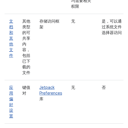
均需要相关
权限
文
其他
存储访问框
无
是，可以通
档
类型
架
过系统文件
和
的可
选择器访问
其
共享
他
内
文
容，
件
包括
已下
载的
文件
应
键值
Jetpack
无
否
用
对
Preferences
偏
库
好
设
置