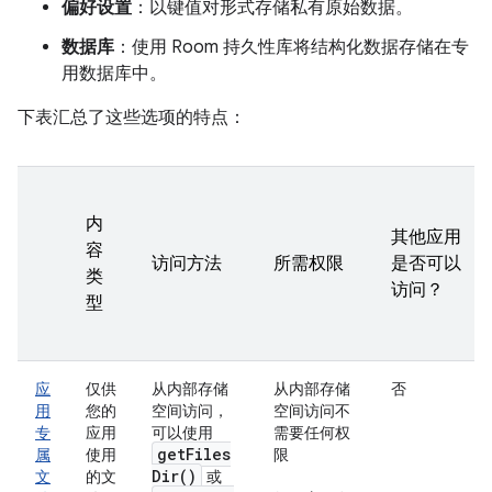
偏好设置
：以键值对形式存储私有原始数据。
数据库
：使用 Room 持久性库将结构化数据存储在专
用数据库中。
下表汇总了这些选项的特点：
内
其他应用
容
访问方法
所需权限
是否可以
类
访问？
型
应
仅供
从内部存储
从内部存储
否
用
您的
空间访问，
空间访问不
专
应用
可以使用
需要任何权
get
Files
属
使用
限
Dir(
)
文
的文
或