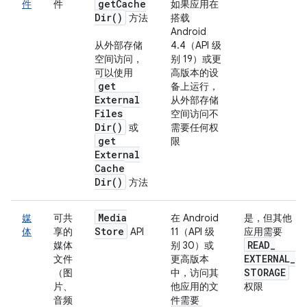
get
Cache
件
件
如果应用在
Dir(
)
方法
搭载
Android
从外部存储
4.4（API 级
空间访问，
别 19）或更
可以使用
高版本的设
get
备上运行，
External
从外部存储
Files
空间访问不
Dir(
)
或
需要任何权
get
限
External
Cache
Dir(
)
方法
Media
媒
可共
在 Android
是，但其他
Store
体
享的
API
11（API 级
应用需要
READ
_
媒体
别 30）或
EXTERNAL
_
文件
更高版本
STORAGE
（图
中，访问其
片、
他应用的文
权限
音频
件需要