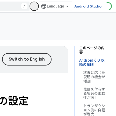
/
Android Studio
このページの内
容
Android 6.0 以
降の権限
状況に応じた
説明の機会が
増加
権限を付与す
る場合の柔軟
の設定
性が向上
トランザクシ
ョン側の負担
が増大