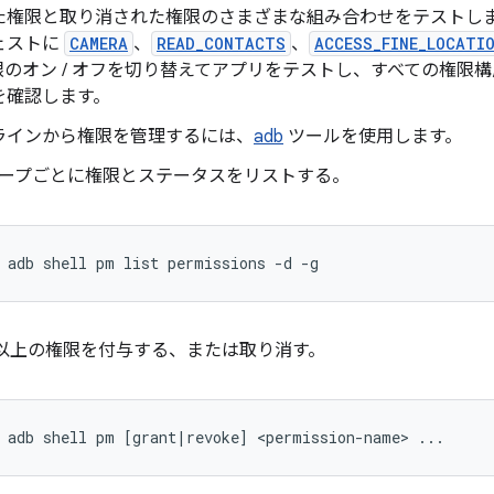
た権限と取り消された権限のさまざまな組み合わせをテストし
ェストに
CAMERA
、
READ_CONTACTS
、
ACCESS_FINE_LOCATI
限のオン / オフを切り替えてアプリをテストし、すべての権限
を確認します。
ラインから権限を管理するには、
adb
ツールを使用します。
ープごとに権限とステータスをリストする。
 adb shell pm list permissions -d -g
つ以上の権限を付与する、または取り消す。
 adb shell pm [grant|revoke] <permission-name> ...