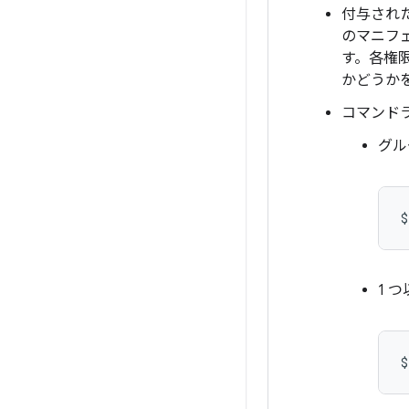
付与され
のマニフ
す。各権
かどうか
コマンド
グル
$
1 
$