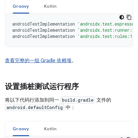
Groovy
Kotlin
androidTestImplementation
'androidx.test.espresso:
androidTestImplementation
'androidx.test:runner:1.
androidTestImplementation
'androidx.test:rules:1.6
查看完整的一组 Gradle 依赖项
。
设置插桩测试运行程序
将以下代码行添加到同一
build.gradle
文件的
android.defaultConfig
中：
Groovy
Kotlin