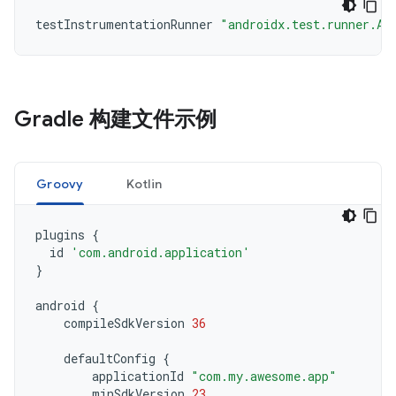
testInstrumentationRunner
"androidx.test.runner.An
Gradle 构建文件示例
Groovy
Kotlin
plugins
{
id
'com.android.application'
}
android
{
compileSdkVersion
36
defaultConfig
{
applicationId
"com.my.awesome.app"
minSdkVersion
23