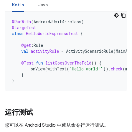
Kotlin
Java
@RunWith
(
AndroidJUnit4
::
class
)
@LargeTest
class
HelloWorldEspressoTest
{
@get
:
Rule
val
activityRule
=
ActivityScenarioRule
(
MainAc
@Test
fun
listGoesOverTheFold
()
{
onView
(
withText
(
"Hello world!"
)).
check
(
ma
}
}
运行测试
您可以在 Android Studio 中或从命令行运行测试。