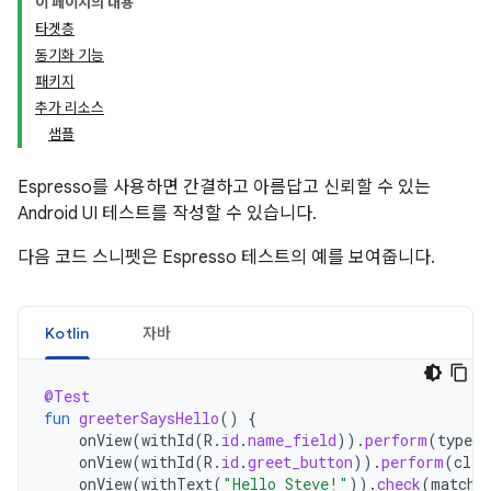
이 페이지의 내용
타겟층
동기화 기능
패키지
추가 리소스
샘플
Espresso를 사용하면 간결하고 아름답고 신뢰할 수 있는
Android UI 테스트를 작성할 수 있습니다.
다음 코드 스니펫은 Espresso 테스트의 예를 보여줍니다.
Kotlin
자바
@Test
fun
greeterSaysHello
()
{
onView
(
withId
(
R
.
id
.
name_field
)).
perform
(
typeTe
onView
(
withId
(
R
.
id
.
greet_button
)).
perform
(
clic
onView
(
withText
(
"Hello Steve!"
)).
check
(
matche