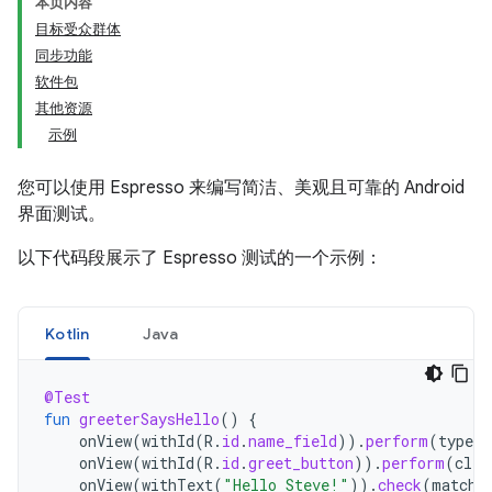
本页内容
目标受众群体
同步功能
软件包
其他资源
示例
您可以使用 Espresso 来编写简洁、美观且可靠的 Android
界面测试。
以下代码段展示了 Espresso 测试的一个示例：
Kotlin
Java
@Test
fun
greeterSaysHello
()
{
onView
(
withId
(
R
.
id
.
name_field
)).
perform
(
typeTe
onView
(
withId
(
R
.
id
.
greet_button
)).
perform
(
clic
onView
(
withText
(
"Hello Steve!"
)).
check
(
matche