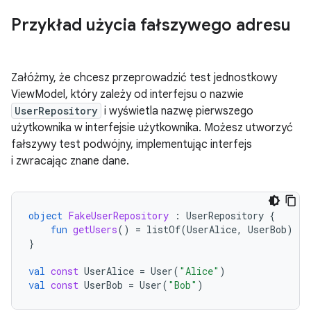
Przykład użycia fałszywego adresu
Załóżmy, że chcesz przeprowadzić test jednostkowy
ViewModel, który zależy od interfejsu o nazwie
UserRepository
i wyświetla nazwę pierwszego
użytkownika w interfejsie użytkownika. Możesz utworzyć
fałszywy test podwójny, implementując interfejs
i zwracając znane dane.
object
FakeUserRepository
:
UserRepository
{
fun
getUsers
()
=
listOf
(
UserAlice
,
UserBob
)
}
val
const
UserAlice
=
User
(
"Alice"
)
val
const
UserBob
=
User
(
"Bob"
)