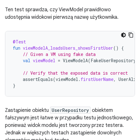
Ten test sprawdza, czy ViewModel prawidłowo
udostępnia widokowi pierwszą nazwę użytkownika.
@Test
fun
viewModelA_loadsUsers_showsFirstUser
()
{
// Given a VM using fake data
val
viewModel
=
ViewModelA
(
FakeUserRepository
)
// Verify that the exposed data is correct
assertEquals
(
viewModel
.
firstUserName
,
UserAlic
}
Zastąpienie obiektu
UserRepository
obiektem
fałszywym jest łatwe w przypadku testu jednostkowego,
ponieważ widok modelu jest tworzony przez testera.
Jednak w większych testach zastąpienie dowolnych