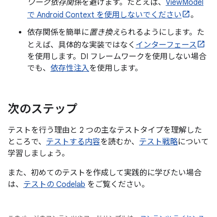
ワーク依存関係
を避けます。たとえば、
ViewModel
で Android Context を使用しないでください
。
依存関係を簡単に
置き換え
られるようにします。た
とえば、具体的な実装ではなく
インターフェース
を使用します。DI フレームワークを使用しない場合
でも、
依存性注入
を使用します。
次のステップ
テストを行う理由と 2 つの主なテストタイプを理解した
ところで、
テストする内容
を読むか、
テスト戦略
について
学習しましょう。
また、初めてのテストを作成して実践的に学びたい場合
は、
テストの Codelab
をご覧ください。