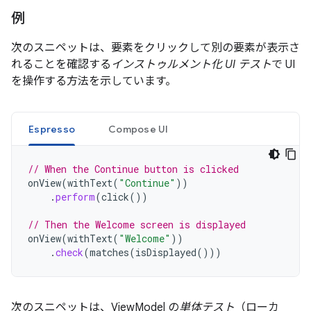
例
次のスニペットは、要素をクリックして別の要素が表示さ
れることを確認する
インストゥルメント化 UI テスト
で UI
を操作する方法を示しています。
Espresso
Compose UI
// When the Continue button is clicked
onView
(
withText
(
"Continue"
))
.
perform
(
click
())
// Then the Welcome screen is displayed
onView
(
withText
(
"Welcome"
))
.
check
(
matches
(
isDisplayed
()))
次のスニペットは、ViewModel の
単体テスト
（ローカ