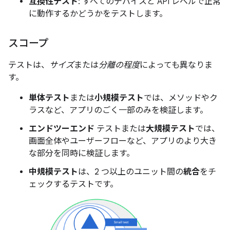
互換性テスト
: すべてのデバイスと API レベルで正常
に動作するかどうかをテストします。
スコープ
テストは、
サイズ
または
分離の程度
によっても異なりま
す。
単体テスト
または
小規模テスト
では、メソッドやク
ラスなど、アプリのごく一部のみを検証します。
エンドツーエンド
テストまたは
大規模テスト
では、
画面全体やユーザーフローなど、アプリのより大き
な部分を同時に検証します。
中規模テスト
は、2 つ以上のユニット間の
統合
をチ
ェックするテストです。