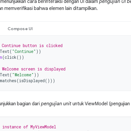
t menunjukkan cara berinteraksi dengan UI dalam
pengujian UI b
n memverifikasi bahwa elemen lain ditampilkan.
Compose UI
 Continue button is clicked
Text
(
"Continue"
))
m
(
click
())
 Welcome screen is displayed
Text
(
"Welcome"
))
matches
(
isDisplayed
()))
unjukkan bagian dari
pengujian unit
untuk ViewModel (pengujian lo
 instance of MyViewModel