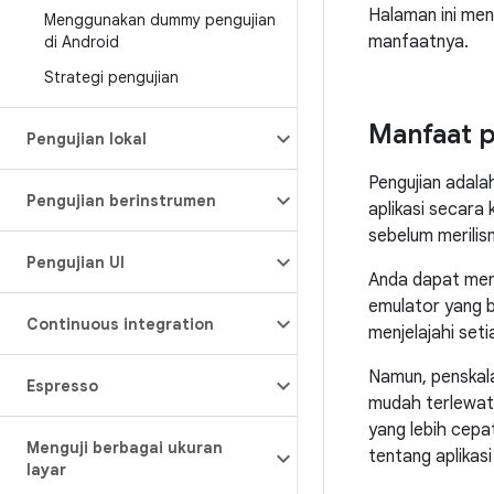
Halaman ini meng
Menggunakan dummy pengujian
manfaatnya.
di Android
Strategi pengujian
Manfaat p
Pengujian lokal
Pengujian adala
Pengujian berinstrumen
aplikasi secara 
sebelum merilisn
Pengujian UI
Anda dapat meng
emulator yang 
Continuous integration
menjelajahi seti
Namun, penskala
Espresso
mudah terlewat
yang lebih cepa
Menguji berbagai ukuran
tentang aplikas
layar