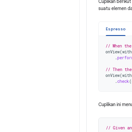
Cuplikan beriku
suatu elemen da
Espresso
// When the
onView
(
with
.
perfor
// Then the
onView
(
with
.
check
(
Cuplikan ini men
// Given an