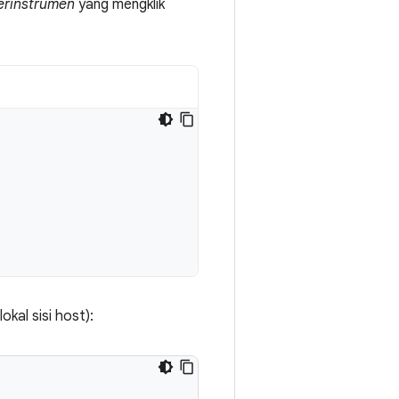
erinstrumen
yang mengklik
kal sisi host):