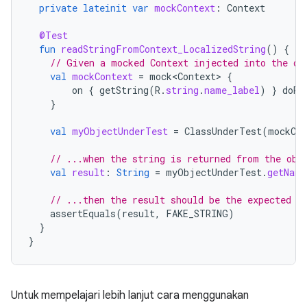
private
lateinit
var
mockContext
:
Context
@Test
fun
readStringFromContext_LocalizedString
()
{
// Given a mocked Context injected into the ob
val
mockContext
=
mock<Context>
{
on
{
getString
(
R
.
string
.
name_label
)
}
doRe
}
val
myObjectUnderTest
=
ClassUnderTest
(
mockCon
// ...when the string is returned from the obj
val
result
:
String
=
myObjectUnderTest
.
getName
// ...then the result should be the expected o
assertEquals
(
result
,
FAKE_STRING
)
}
}
Untuk mempelajari lebih lanjut cara menggunakan