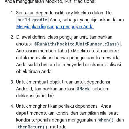
Anda menggunakan Mockito, ikuti tradisional:
Sertakan dependensi library Mockito dalam file
build.gradle
Anda, sebagai yang dijelaskan dalam
Menyiapkan lingkungan pengujian Anda
.
Di awal definisi class pengujian unit, tambahkan
anotasi
@RunWith(MockitoJUnitRunner.class)
.
Anotasi ini memberi tahu {i>Mockito test runner<i}
untuk memvalidasi bahwa penggunaan framework
Anda sudah benar dan menyederhanakan inisialisasi
objek tiruan Anda.
Untuk membuat objek tiruan untuk dependensi
Android, tambahkan anotasi
@Mock
sebelum
deklarasi {i>field<i}.
Untuk menghentikan perilaku dependensi, Anda
dapat menentukan kondisi dan tampilkan nilai saat
kondisi terpenuhi dengan menggunakan
when()
dan
thenReturn()
metode.