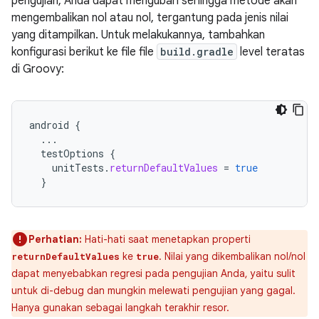
pengujian, Anda dapat mengubah sehingga metode akan
mengembalikan nol atau nol, tergantung pada jenis nilai
yang ditampilkan. Untuk melakukannya, tambahkan
konfigurasi berikut ke file file
build.gradle
level teratas
di Groovy:
android
{
...
testOptions
{
unitTests
.
returnDefaultValues
=
true
}
Perhatian:
Hati-hati saat menetapkan properti
ke
. Nilai yang dikembalikan nol/nol
returnDefaultValues
true
dapat menyebabkan regresi pada pengujian Anda, yaitu sulit
untuk di-debug dan mungkin melewati pengujian yang gagal.
Hanya gunakan sebagai langkah terakhir resor.