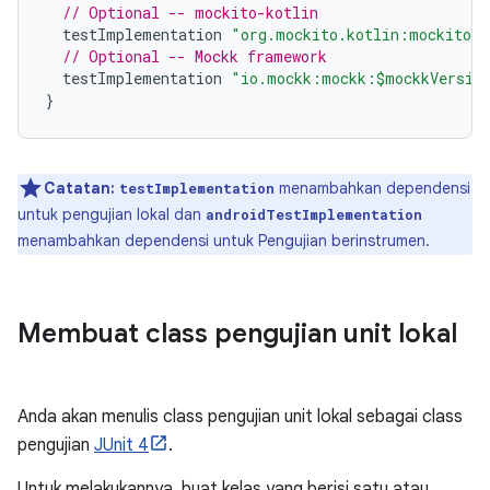
// Optional -- mockito-kotlin
testImplementation
"org.mockito.kotlin:mockito-k
// Optional -- Mockk framework
testImplementation
"io.mockk:mockk:$mockkVersio
}
Catatan:
menambahkan dependensi
testImplementation
untuk pengujian lokal dan
androidTestImplementation
menambahkan dependensi untuk Pengujian berinstrumen.
Membuat class pengujian unit lokal
Anda akan menulis class pengujian unit lokal sebagai class
pengujian
JUnit 4
.
Untuk melakukannya, buat kelas yang berisi satu atau