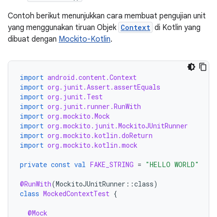
Contoh berikut menunjukkan cara membuat pengujian unit
yang menggunakan tiruan Objek
Context
di Kotlin yang
dibuat dengan
Mockito-Kotlin
.
import
android.content.Context
import
org.junit.Assert.assertEquals
import
org.junit.Test
import
org.junit.runner.RunWith
import
org.mockito.Mock
import
org.mockito.junit.MockitoJUnitRunner
import
org.mockito.kotlin.doReturn
import
org.mockito.kotlin.mock
private
const
val
FAKE_STRING
=
"HELLO WORLD"
@RunWith
(
MockitoJUnitRunner
::
class
)
class
MockedContextTest
{
@Mock