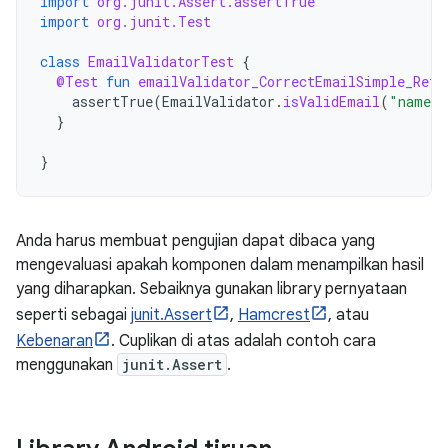
import
org.junit.Assert.assertTrue
import
org.junit.Test
class
EmailValidatorTest
{
@Test
fun
emailValidator_CorrectEmailSimple_Retu
assertTrue
(
EmailValidator
.
isValidEmail
(
"name@e
}
}
Anda harus membuat pengujian dapat dibaca yang
mengevaluasi apakah komponen dalam menampilkan hasil
yang diharapkan. Sebaiknya gunakan library pernyataan
seperti sebagai
junit.Assert
,
Hamcrest
, atau
Kebenaran
. Cuplikan di atas adalah contoh cara
menggunakan
junit.Assert
.