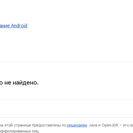
ание Android
о не найдено.
 на этой странице предоставлены по
лицензиям
. Java и OpenJDK – это 
 аффилированных лиц.