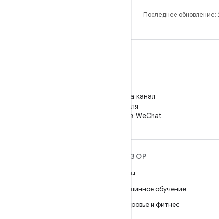
Последнее обновление:
WeChat
Подпишитесь на канал
"Android для
разработчиков" в WeChat
ПОДРОБНЕЕ ОБ ОС
ОБЗОР
ANDROID
Игры
Android
Машинное обучение
Android for Enterprise
Здоровье и фитнес
Безопасность