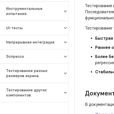
Тестирование 
Инструментальные
Последователь
испытания
функционально
UI-тесты
Тестирование 
Быстрая 
Непрерывная интеграция
Раннее 
Эспрессо
Более б
регрессия
Тестирование разных
Стабиль
размеров экрана
Тестирование других
Докумен
компонентов
В документаци