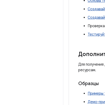
Основы т
Создавай
Создавай
Проверка
Тестируй
Дополни
Для получения
ресурсам.
Образцы
Примеры 
Демо-при