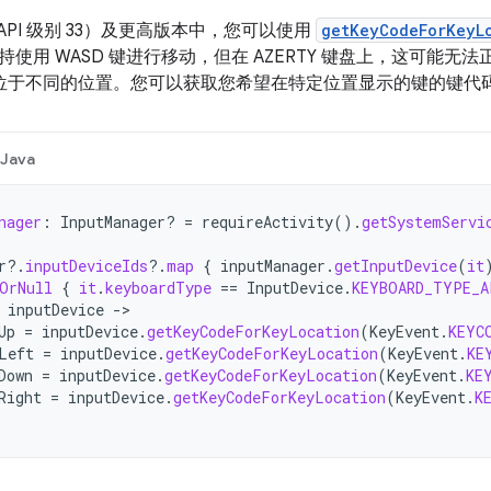
 13（API 级别 33）及更高版本中，您可以使用
getKeyCodeForKeyL
使用 WASD 键进行移动，但在 AZERTY 键盘上，这可能无法正
W 键位于不同的位置。您可以获取您希望在特定位置显示的键的键代
Java
nager
:
InputManager? 
=
requireActivity
().
getSystemServi
r
?.
inputDeviceIds
?.
map
{
inputManager
.
getInputDevice
(
it
OrNull
{
it
.
keyboardType
==
InputDevice
.
KEYBOARD_TYPE_A
inputDevice
-
Up
=
inputDevice
.
getKeyCodeForKeyLocation
(
KeyEvent
.
KEYC
Left
=
inputDevice
.
getKeyCodeForKeyLocation
(
KeyEvent
.
KE
Down
=
inputDevice
.
getKeyCodeForKeyLocation
(
KeyEvent
.
KE
Right
=
inputDevice
.
getKeyCodeForKeyLocation
(
KeyEvent
.
K