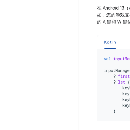
在 Android
如，您的游戏支持
的 A 键和 
Kotlin
val
inputMa
inputManage
?.
first
?.
let
{
key
key
key
key
}