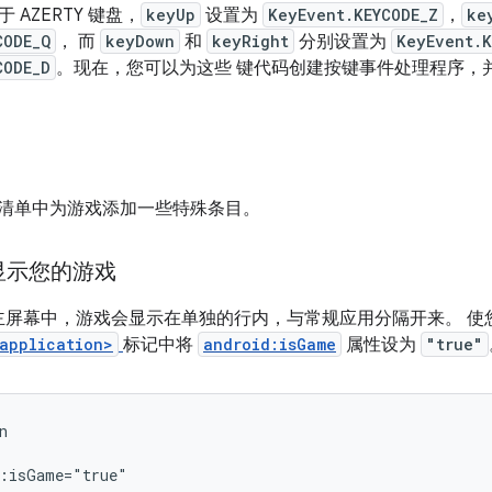
 AZERTY 键盘，
keyUp
设置为
KeyEvent.KEYCODE_Z
，
ke
CODE_Q
， 而
keyDown
和
keyRight
分别设置为
KeyEvent.K
CODE_D
。现在，您可以为这些 键代码创建按键事件处理程序，
oid 清单中为游戏添加一些特殊条目。
显示您的游戏
d TV 主屏幕中，游戏会显示在单独的行内，与常规应用分隔开来。
application>
标记中将
android:isGame
属性设为
"true"