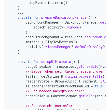
setupEventListeners
()
}
...
private
fun
prepareBackgroundManager
()
{
backgroundManager
=
BackgroundManager
.
getIn
attach
(
activity
?.
window
)
}
defaultBackground
=
resources
.
getDrawable
(
metrics
=
DisplayMetrics
()
activity
?.
windowManager
?.
defaultDisplay
?.
g
}
private
fun
setupUIElements
()
{
badgeDrawable
=
resources
.
getDrawable
(
R
.
dr
// Badge, when set, takes precedent over ti
title
=
getString
(
R
.
string
.
browse_title
)
headersState
=
BrowseSupportFragment
.
HEADE
isHeadersTransitionOnBackEnabled
=
true
// Set header background color
brandColor
=
ContextCompat
.
getColor
(
requir
// Set search icon color