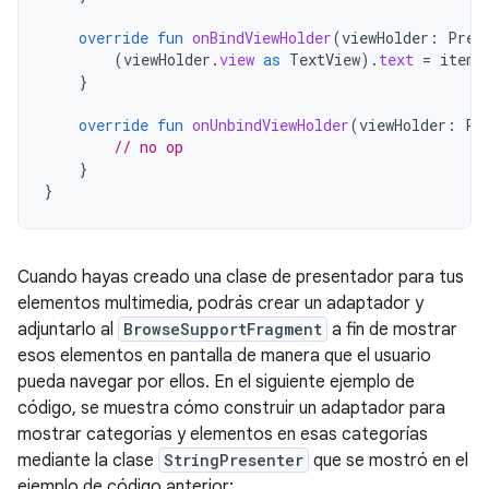
override
fun
onBindViewHolder
(
viewHolder
:
Pres
(
viewHolder
.
view
as
TextView
).
text
=
item
.
}
override
fun
onUnbindViewHolder
(
viewHolder
:
Pr
// no op
}
}
Cuando hayas creado una clase de presentador para tus
elementos multimedia, podrás crear un adaptador y
adjuntarlo al
BrowseSupportFragment
a fin de mostrar
esos elementos en pantalla de manera que el usuario
pueda navegar por ellos. En el siguiente ejemplo de
código, se muestra cómo construir un adaptador para
mostrar categorías y elementos en esas categorías
mediante la clase
StringPresenter
que se mostró en el
ejemplo de código anterior: