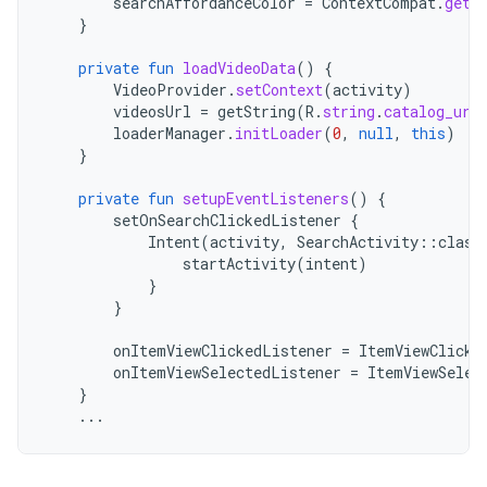
searchAffordanceColor
=
ContextCompat
.
getC
}
private
fun
loadVideoData
()
{
VideoProvider
.
setContext
(
activity
)
videosUrl
=
getString
(
R
.
string
.
catalog_url
loaderManager
.
initLoader
(
0
,
null
,
this
)
}
private
fun
setupEventListeners
()
{
setOnSearchClickedListener
{
Intent
(
activity
,
SearchActivity
::
class
startActivity
(
intent
)
}
}
onItemViewClickedListener
=
ItemViewClicke
onItemViewSelectedListener
=
ItemViewSelec
}
...