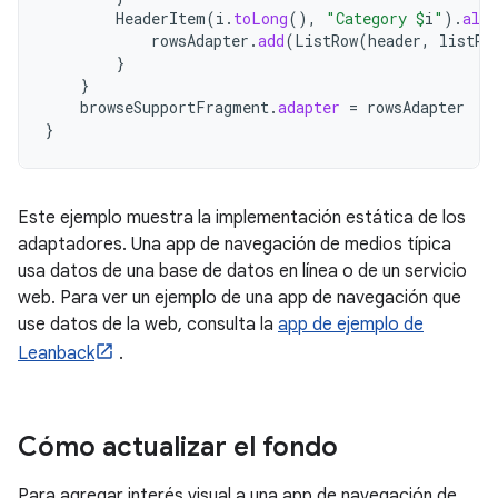
HeaderItem
(
i
.
toLong
(),
"Category 
$
i
"
).
also
rowsAdapter
.
add
(
ListRow
(
header
,
listRo
}
}
browseSupportFragment
.
adapter
=
rowsAdapter
}
Este ejemplo muestra la implementación estática de los
adaptadores. Una app de navegación de medios típica
usa datos de una base de datos en línea o de un servicio
web. Para ver un ejemplo de una app de navegación que
use datos de la web, consulta la
app de ejemplo de
Leanback
.
Cómo actualizar el fondo
Para agregar interés visual a una app de navegación de