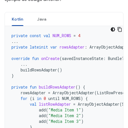
Kotlin
Java
private
const
val
NUM_ROWS
=
4
...
private
lateinit
var
rowsAdapter
:
ArrayObjectAdapt
override
fun
onCreate
(
savedInstanceState
:
Bundle?)
...
buildRowsAdapter
()
}
private
fun
buildRowsAdapter
()
{
rowsAdapter
=
ArrayObjectAdapter
(
ListRowPresen
for
(
i
in
0
until
NUM_ROWS
)
{
val
listRowAdapter
=
ArrayObjectAdapter
(
St
add
(
"Media Item 1"
)
add
(
"Media Item 2"
)
add
(
"Media Item 3"
)
}