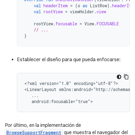
val
headerItem
=
(
o
as
ListRow
).
headerIte
val
rootView
=
viewHolder
.
view
rootView
.
focusable
=
View
.
FOCUSABLE
// ...
}
Establecer el diseño para que pueda enfocarse:
<?xml
version="1.0"
encoding="utf-8"?>

<LinearLayout
android:focusable="true">
Por último, en la implementación de
BrowseSupportFragment
que muestra el navegador del