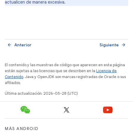
actualicen de manera excesiva.
Anterior
Siguiente
arrow_back
arrow_forward
El contenido y las muestras de código que aparecen en esta página
están sujetas a las licencias que se describen en la
Licencia de
Contenido
. Java y OpenJDK son marcas registradas de Oracle o sus
afiliados.
Última actualización: 2026-05-28 (UTC)
MÁS ANDROID