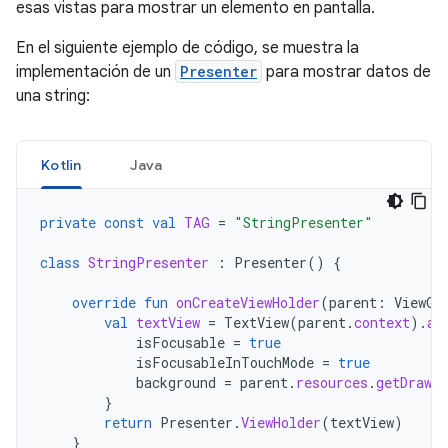
esas vistas para mostrar un elemento en pantalla.
En el siguiente ejemplo de código, se muestra la
implementación de un
Presenter
para mostrar datos de
una string:
Kotlin
Java
private
const
val
TAG
=
"StringPresenter"
class
StringPresenter
:
Presenter
()
{
override
fun
onCreateViewHolder
(
parent
:
ViewGr
val
textView
=
TextView
(
parent
.
context
).
ap
isFocusable
=
true
isFocusableInTouchMode
=
true
background
=
parent
.
resources
.
getDrawab
}
return
Presenter
.
ViewHolder
(
textView
)
}