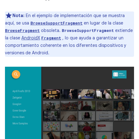
Nota:
En el ejemplo de implementación que se muestra
aquí, se usa
en lugar de la clase
BrowseSupportFragment
obsoleta.
extiende
BrowseFragment
BrowseSupportFragment
la clase
AndroidX
, lo que ayuda a garantizar un
Fragment
comportamiento coherente en los diferentes dispositivos y
versiones de Android.