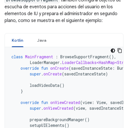
también configura objetos de
escucha de eventos para acciones del usuario en los
elementos de IU y prepara el administrador en segundo
plano, como se muestra en el siguiente ejemplo:
Kotlin
Java
class
MainFragment
:
BrowseSupportFragment
(),
LoaderManager
.
LoaderCallbacks<HashMap<Stri
override
fun
onCreate
(
savedInstanceState
:
Bund
super
.
onCreate
(
savedInstanceState
)
loadVideoData
()
}
override
fun
onViewCreated
(
view
:
View
,
savedIn
super
.
onViewCreated
(
view
,
savedInstanceSta
prepareBackgroundManager
()
setupUIElements
()