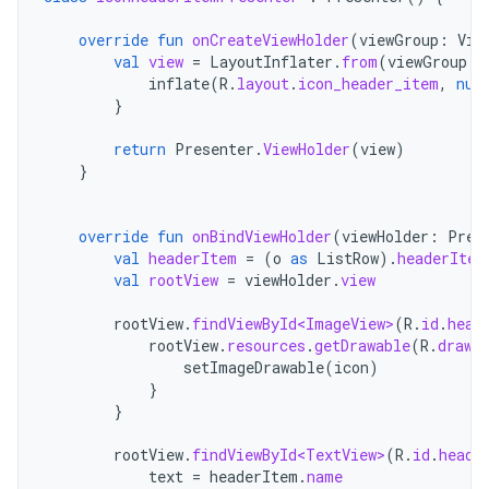
override
fun
onCreateViewHolder
(
viewGroup
:
Vie
val
view
=
LayoutInflater
.
from
(
viewGroup
.
c
inflate
(
R
.
layout
.
icon_header_item
,
nul
}
return
Presenter
.
ViewHolder
(
view
)
}
override
fun
onBindViewHolder
(
viewHolder
:
Pres
val
headerItem
=
(
o
as
ListRow
).
headerItem
val
rootView
=
viewHolder
.
view
rootView
.
findViewById<ImageView>
(
R
.
id
.
head
rootView
.
resources
.
getDrawable
(
R
.
drawa
setImageDrawable
(
icon
)
}
}
rootView
.
findViewById<TextView>
(
R
.
id
.
heade
text
=
headerItem
.
name