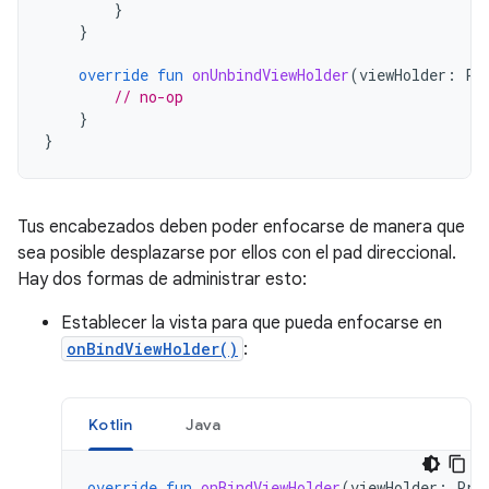
}
}
override
fun
onUnbindViewHolder
(
viewHolder
:
Pr
// no-op
}
}
Tus encabezados deben poder enfocarse de manera que
sea posible desplazarse por ellos con el pad direccional.
Hay dos formas de administrar esto:
Establecer la vista para que pueda enfocarse en
onBindViewHolder()
:
Kotlin
Java
override
fun
onBindViewHolder
(
viewHolder
:
Pre