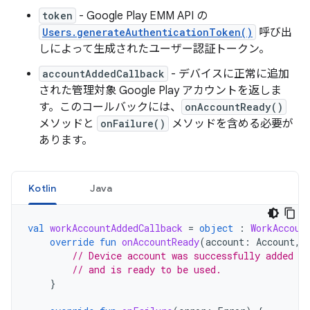
token
- Google Play EMM API の
Users.generateAuthenticationToken()
呼び出
しによって生成されたユーザー認証トークン。
accountAddedCallback
- デバイスに正常に追加
された管理対象 Google Play アカウントを返しま
す。このコールバックには、
onAccountReady()
メソッドと
onFailure()
メソッドを含める必要が
あります。
Kotlin
Java
val
workAccountAddedCallback
=
object
:
WorkAccoun
override
fun
onAccountReady
(
account
:
Account
,
// Device account was successfully added to
// and is ready to be used.
}