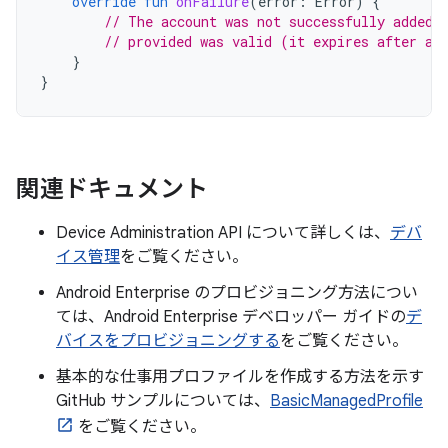
override
fun
onFailure
(
error
:
Error
)
{
// The account was not successfully added.
// provided was valid (it expires after a 
}
}
関連ドキュメント
Device Administration API について詳しくは、
デバ
イス管理
をご覧ください。
Android Enterprise のプロビジョニング方法につい
ては、Android Enterprise デベロッパー ガイドの
デ
バイスをプロビジョニングする
をご覧ください。
基本的な仕事用プロファイルを作成する方法を示す
GitHub サンプルについては、
BasicManagedProfile
をご覧ください。