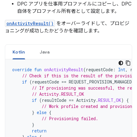
DPC アプリを仕事用プロファイルにコピーし、DPC
自体をプロファイル所有者として設定します。
onActivityResult()
をオーバーライドして、プロビジ
ョニングが成功したかどうかを確認します。
Kotlin
Java
override
fun
onActivityResult
(
requestCode
:
Int
,
re
// Check if this is the result of the provision
if
(
requestCode
==
REQUEST_PROVISION_MANAGED_
// If provisioning was successful, the resu
// Activity.RESULT_OK
if
(
resultCode
==
Activity
.
RESULT_OK
)
{
// Work profile created and provisioned
}
else
{
// Provisioning failed.
}
return
}
else
{