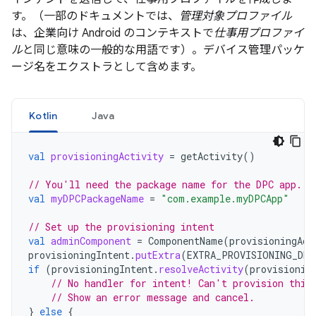
す。（一部のドキュメントでは、
管理対象プロファイル
は、企業向け Android のコンテキストで
仕事用プロファイ
ル
と同じ意味の一般的な用語です）。デバイス管理パッケ
ージ名をエクストラとして含めます。
Kotlin
Java
val
provisioningActivity
=
getActivity
()
// You'll need the package name for the DPC app.
val
myDPCPackageName
=
"com.example.myDPCApp"
// Set up the provisioning intent
val
adminComponent
=
ComponentName
(
provisioningAct
provisioningIntent
.
putExtra
(
EXTRA_PROVISIONING_DEV
if
(
provisioningIntent
.
resolveActivity
(
provisionin
// No handler for intent! Can't provision this
// Show an error message and cancel.
}
else
{