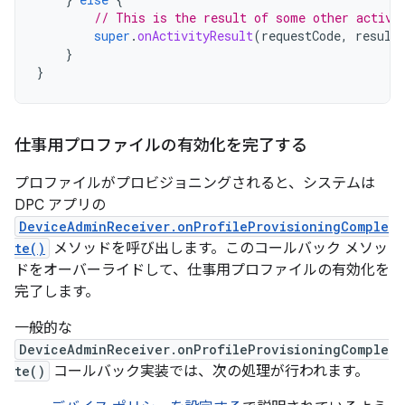
// This is the result of some other activi
super
.
onActivityResult
(
requestCode
,
result
}
}
仕事用プロファイルの有効化を完了する
プロファイルがプロビジョニングされると、システムは
DPC アプリの
DeviceAdminReceiver.onProfileProvisioningComple
te()
メソッドを呼び出します。このコールバック メソッ
ドをオーバーライドして、仕事用プロファイルの有効化を
完了します。
一般的な
DeviceAdminReceiver.onProfileProvisioningComple
te()
コールバック実装では、次の処理が行われます。