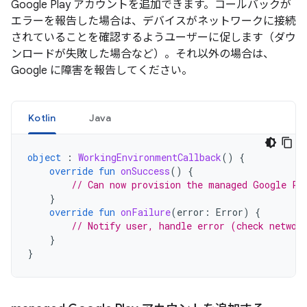
Google Play アカウントを追加できます。コールバックが
エラーを報告した場合は、デバイスがネットワークに接続
されていることを確認するようユーザーに促します（ダウ
ンロードが失敗した場合など）。それ以外の場合は、
Google に障害を報告してください。
Kotlin
Java
object
:
WorkingEnvironmentCallback
()
{
override
fun
onSuccess
()
{
// Can now provision the managed Google Pl
}
override
fun
onFailure
(
error
:
Error
)
{
// Notify user, handle error (check networ
}
}