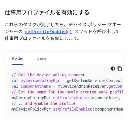
仕事用プロファイルを有効にする
これらのタスクが完了したら、デバイス ポリシー マネー
ジャーの
setProfileEnabled()
メソッドを呼び出して
仕事用プロファイルを有効にします。
Kotlin
Java
// Get the device policy manager
val
myDevicePolicyMgr
=
getSystemService
(
Context
.
D
val
componentName
=
myDeviceAdminReceiver
.
getCompo
// Set the name for the newly created work profile
myDevicePolicyMgr
.
setProfileName
(
componentName
,
"M
// ...and enable the profile
myDevicePolicyMgr
.
setProfileEnabled
(
componentName
)