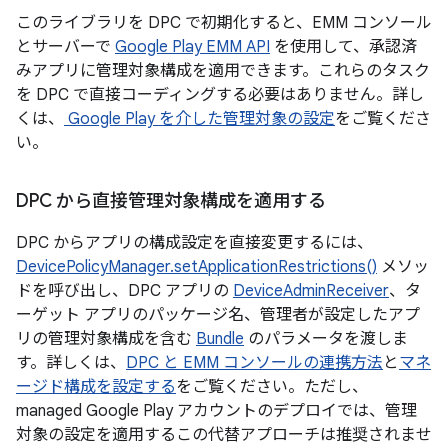
このライブラリを DPC で初期化すると、EMM コンソール
とサーバーで
Google Play EMM API
を使用して、承認済
みアプリに管理対象構成を適用できます。これらのタスク
を DPC で直接コーディングする必要はありません。詳し
くは、
Google Play を介した管理対象の設定
をご覧くださ
い。
DPC から直接管理対象構成を適用する
DPC からアプリの構成設定を直接変更するには、
DevicePolicyManager.setApplicationRestrictions()
メソッ
ドを呼び出し、DPC アプリの
DeviceAdminReceiver
、タ
ーゲット アプリのパッケージ名、管理者が設定したアプ
リの管理対象構成を含む
Bundle
のパラメータを渡しま
す。詳しくは、
DPC と EMM コンソールの連携方法
と
マネ
ージド構成を設定する
をご覧ください。ただし、
managed Google Play アカウントのデプロイでは、管理
対象の設定を適用するこの代替アプローチは推奨されませ