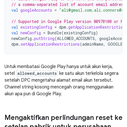
// a comma-separated list of account email address
val
googleAccounts
=
"ali@gmail.com,ali.connors@ex
// Supported in Google Play version 80970100 or hi
val
existingConfig
=
dpm
.
getApplicationRestriction
val
newConfig
=
Bundle
(
existingConfig
)
newConfig
.
putString
(
ALLOWED_ACCOUNTS
,
googleAccoun
dpm
.
setApplicationRestrictions
(
adminName
,
GOOGLE_
Untuk membatasi Google Play hanya untuk akun kerja,
setel
allowed_accounts
ke satu akun terkelola segera
setelah DPC mengetahui alamat email akun tersebut.
Channel string kosong mencegah orang menggunakan
akun apa pun di Google Play.
Mengaktifkan perlindungan reset ke
setelan pabrik untuk perusahaan