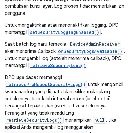
pembukaan kunci layar. Log proses tidak memerlukan izin
pengguna.
Untuk mengaktifkan atau menonaktifkan logging, DPC
memanggil
setSecurityLoggingEnabled()
.
Saat batch log baru tersedia,
DeviceAdminReceiver
akan menerima Callback
onSecurityLogsAvailable()
.
Untuk mengambil log (setelah menerima callback), DPC
memanggil
retrieveSecurityLogs()
.
DPC juga dapat memanggil
retrievePreRebootSecurityLogs()
untuk mengambil
keamanan log yang dibuat dalam siklus mulai ulang
sebelumnya. Ini adalah interval antara {i>reboot<i}
perangkat terakhir dan {i>reboot <i}sebelumnya.
Perangkat yang tidak mendukung
retrieveSecurityLogs()
menampilkan
null
. Jika
aplikasi Anda mengambil log menggunakan