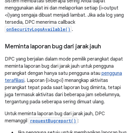
Sistem membatasi seberapa sering Anda dapat
menggunakan alat ini dan melaporkan setiap {i>output
<i}yang sengaja dibuat menjadi lambat. Jika ada log yang
tersedia, DPC menerima callback
onSecurityLogsAvailable()
.
Meminta laporan bug dari jarak jauh
DPC yang berjalan dalam mode pemilik perangkat dapat
meminta laporan bug dari jarak jauh untuk pengguna
perangkat dengan hanya satu pengguna atau
pengguna
terafiliasi
. Laporan {i>bug<i} menangkap aktivitas
perangkat tepat pada saat laporan bug diminta, tetapi
juga termasuk aktivitas dari beberapa jam sebelumnya,
tergantung pada seberapa sering dimuat ulang.
Untuk meminta laporan bug dari jarak jauh, DPC
memanggil
requestBugreport()
:
Jika pengguna setuju untuk membagikan laporan bug,