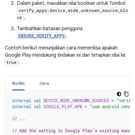
Dalam paket, masukkan nilai boolean untuk Tombol
verify_apps:device_wide_unknown_source_blo
ck
.
Tambahkan batasan pengguna
ENSURE_VERIFY_APPS
.
Contoh berikut menunjukkan cara memeriksa apakah
Google Play mendukung tindakan ini dan tetapkan nilai ke
true
:
Kotlin
Java
internal
val
DEVICE_WIDE_UNKNOWN_SOURCES
=
"verify
internal
val
GOOGLE_PLAY_APK
=
"com.android.vendi
// ...
// Add the setting to Google Play's existing manag