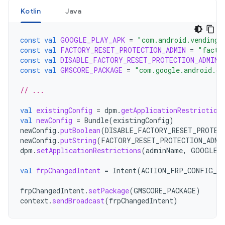
Kotlin
Java
const
val
GOOGLE_PLAY_APK
=
"com.android.vending"
const
val
FACTORY_RESET_PROTECTION_ADMIN
=
"facto
const
val
DISABLE_FACTORY_RESET_PROTECTION_ADMIN
const
val
GMSCORE_PACKAGE
=
"com.google.android.gm
// ...
val
existingConfig
=
dpm
.
getApplicationRestriction
val
newConfig
=
Bundle
(
existingConfig
)
newConfig
.
putBoolean
(
DISABLE_FACTORY_RESET_PROTEC
newConfig
.
putString
(
FACTORY_RESET_PROTECTION_ADMI
dpm
.
setApplicationRestrictions
(
adminName
,
GOOGLE_
val
frpChangedIntent
=
Intent
(
ACTION_FRP_CONFIG_CH
frpChangedIntent
.
setPackage
(
GMSCORE_PACKAGE
)
context
.
sendBroadcast
(
frpChangedIntent
)