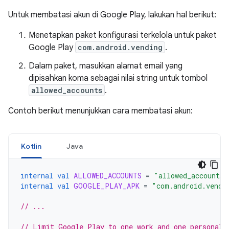
Untuk membatasi akun di Google Play, lakukan hal berikut:
Menetapkan paket konfigurasi terkelola untuk paket
Google Play
com.android.vending
.
Dalam paket, masukkan alamat email yang
dipisahkan koma sebagai nilai string untuk tombol
allowed_accounts
.
Contoh berikut menunjukkan cara membatasi akun:
Kotlin
Java
internal
val
ALLOWED_ACCOUNTS
=
"allowed_accounts"
internal
val
GOOGLE_PLAY_APK
=
"com.android.vendi
// ...
// Limit Google Play to one work and one personal 