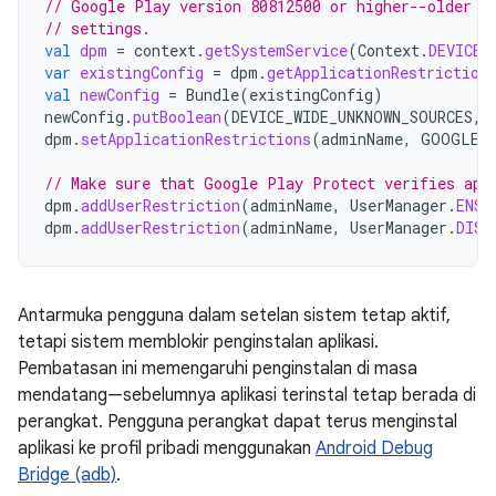
// Google Play version 80812500 or higher--older v
// settings.
val
dpm
=
context
.
getSystemService
(
Context
.
DEVICE_
var
existingConfig
=
dpm
.
getApplicationRestriction
val
newConfig
=
Bundle
(
existingConfig
)
newConfig
.
putBoolean
(
DEVICE_WIDE_UNKNOWN_SOURCES
,
dpm
.
setApplicationRestrictions
(
adminName
,
GOOGLE_
// Make sure that Google Play Protect verifies app
dpm
.
addUserRestriction
(
adminName
,
UserManager
.
ENSU
dpm
.
addUserRestriction
(
adminName
,
UserManager
.
DISA
Antarmuka pengguna dalam setelan sistem tetap aktif,
tetapi sistem memblokir penginstalan aplikasi.
Pembatasan ini memengaruhi penginstalan di masa
mendatang—sebelumnya aplikasi terinstal tetap berada di
perangkat. Pengguna perangkat dapat terus menginstal
aplikasi ke profil pribadi menggunakan
Android Debug
Bridge (adb)
.