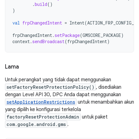
.
build
()
)
val
frpChangedIntent
=
Intent
(
ACTION_FRP_CONFIG_CH
frpChangedIntent
.
setPackage
(
GMSCORE_PACKAGE
)
context
.
sendBroadcast
(
frpChangedIntent
)
Lama
Untuk perangkat yang tidak dapat menggunakan
setFactoryResetProtectionPolicy()
, disediakan
dengan Level API 30, DPC Anda dapat menggunakan
setApplicationRestrictions
untuk menambahkan akun
yang dipilih ke konfigurasi terkelola
factoryResetProtectionAdmin
untuk paket
com.google.android.gms
.