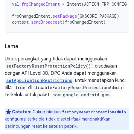
val
frpChangedIntent
=
Intent
(
ACTION_FRP_CONFIG_CH
frpChangedIntent
.
setPackage
(
GMSCORE_PACKAGE
)
context
.
sendBroadcast
(
frpChangedIntent
)
Lama
Untuk perangkat yang tidak dapat menggunakan
setFactoryResetProtectionPolicy()
, disediakan
dengan API Level 30, DPC Anda dapat menggunakan
setApplicationRestrictions
untuk menetapkan kunci
nilai
true
di
disableFactoryResetProtectionAdmin
terkelola untuk paket
com.google.android.gms
.
Catatan:
Cukup biarkan
factoryResetProtectionAdmin
konfigurasi terkelola tidak disetel
tidak
menonaktifkan
perlindungan reset ke setelan pabrik.