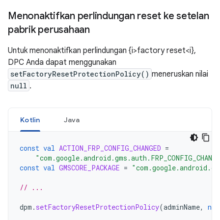
Menonaktifkan perlindungan reset ke setelan
pabrik perusahaan
Untuk menonaktifkan perlindungan {i>factory reset<i},
DPC Anda dapat menggunakan
setFactoryResetProtectionPolicy()
meneruskan nilai
null
.
Kotlin
Java
const
val
ACTION_FRP_CONFIG_CHANGED
=
"com.google.android.gms.auth.FRP_CONFIG_CHANG
const
val
GMSCORE_PACKAGE
=
"com.google.android.gm
// ...
dpm
.
setFactoryResetProtectionPolicy
(
adminName
,
nul