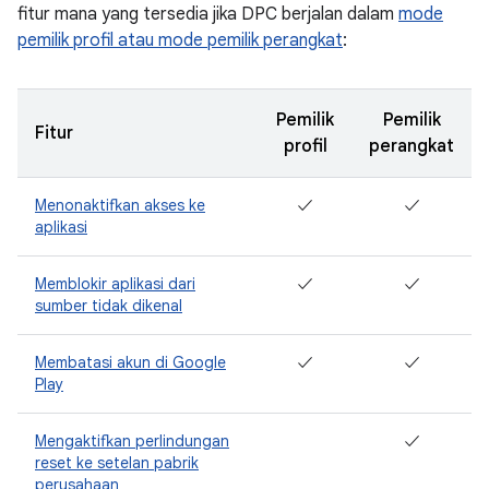
fitur mana yang tersedia jika DPC berjalan dalam
mode
pemilik profil atau mode pemilik perangkat
:
Pemilik
Pemilik
Fitur
profil
perangkat
Menonaktifkan akses ke
✓
✓
aplikasi
Memblokir aplikasi dari
✓
✓
sumber tidak dikenal
Membatasi akun di Google
✓
✓
Play
Mengaktifkan perlindungan
✓
reset ke setelan pabrik
perusahaan