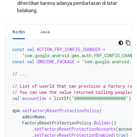
dihentikan karena adanya pembatasan di latar
belakang.
Kotlin
Java
const
val
ACTION_FRP_CONFIG_CHANGED
=
"com.google.android.gms.auth.FRP_CONFIG_CHANG
const
val
GMSCORE_PACKAGE
=
"com.google.android.gm
// ...
// List of userId that can provision a factory res
// You can use the value returned calling people/m
val
accountIds
=
listOf
(
"000000000000000000000"
)
dpm
.
setFactoryResetProtectionPolicy
(
adminName
,
FactoryResetProtectionPolicy
.
Builder
()
.
setFactoryResetProtectionAccounts
(
account
.
setFactoryResetProtectionEnabled
(
true
)