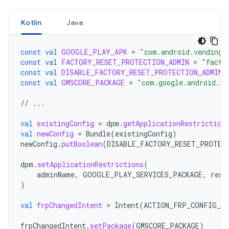
Kotlin
Java
const
val
GOOGLE_PLAY_APK
=
"com.android.vending"
const
val
FACTORY_RESET_PROTECTION_ADMIN
=
"facto
const
val
DISABLE_FACTORY_RESET_PROTECTION_ADMIN
const
val
GMSCORE_PACKAGE
=
"com.google.android.gm
// ...
val
existingConfig
=
dpm
.
getApplicationRestriction
val
newConfig
=
Bundle
(
existingConfig
)
newConfig
.
putBoolean
(
DISABLE_FACTORY_RESET_PROTEC
dpm
.
setApplicationRestrictions
(
adminName
,
GOOGLE_PLAY_SERVICES_PACKAGE
,
rest
)
val
frpChangedIntent
=
Intent
(
ACTION_FRP_CONFIG_CH
frpChangedIntent
.
setPackage
(
GMSCORE_PACKAGE
)