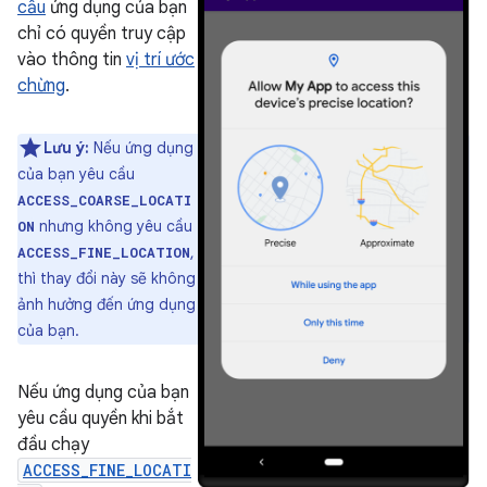
cầu
ứng dụng của bạn
chỉ có quyền truy cập
vào thông tin
vị trí ước
chừng
.
Lưu ý:
Nếu ứng dụng
của bạn yêu cầu
ACCESS_COARSE_LOCATI
nhưng không yêu cầu
ON
,
ACCESS_FINE_LOCATION
thì thay đổi này sẽ không
ảnh hưởng đến ứng dụng
của bạn.
Nếu ứng dụng của bạn
yêu cầu quyền khi bắt
đầu chạy
ACCESS_FINE_LOCATI