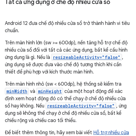
Tất cả ứng dụng ở chế độ nhiều cửa sổ
Android 12 đưa chế độ nhiều cửa sổ trở thành hành vi tiêu
chuẩn.
Trên màn hình lớn (sw >= 600dp), nền tảng hỗ trợ chế độ
nhiều cửa sổ đối với tất cả các ứng dụng, bất kể cấu hình
ứng dụng là gì. Nếu là
resizeableActivity="false"
,
ứng dụng sẽ được đưa vào chế độ tương thích khi cần
thiết để phù hợp với kích thước màn hình.
Trên màn hình nhỏ (sw < 600dp), hệ thống sẽ kiểm tra
minWidth
và
minHeight
của một hoạt động để xác
định xem hoạt động đó có thể chạy ở chế độ nhiều cửa
sổ hay không. Nếu
resizeableActivity="false"
, ứng
dụng sẽ không thể chạy ở chế độ nhiều cửa sổ, bất kể
chiều rộng và chiều cao tối thiểu.
Để biết thêm thông tin, hãy xem bài viết
Hỗ trợ nhiều cửa