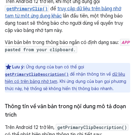
Trên Android 12 trở lên, khi một ứng dụng gọi
getPrimaryClip()
để
truy cập dữ liệu trên bảng nhớ
tạm từ một ứng dụng khác
lần đầu tiên, một thông báo
dạng toast sẽ thông báo cho người dùng về quyền truy
cập vào bảng nhớ tạm này.
Văn bản bên trong thông báo ngắn có định dạng sau:
APP
pasted from your clipboard.
Lưu ý:
Ứng dụng của bạn có thể gọi
để nhận thông tin về
dữ liệu
getPrimaryClipDescription()
hiện có trên bảng nhớ tạm
. Khi ứng dụng của bạn gọi phương
thức này, hệ thống sẽ không hiển thị thông báo nhanh.
Thông tin về văn bản trong nội dung mô tả đoạn
trích
Trên Android 12 trở lên,
getPrimaryClipDescription()
có thể phát hiện những thông tin chi tiết sau: