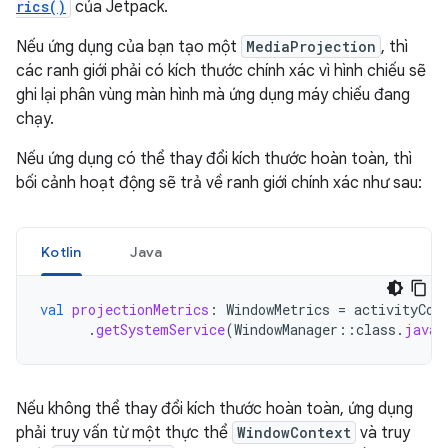
rics()
của Jetpack.
Nếu ứng dụng của bạn tạo một
MediaProjection
, thì
các ranh giới phải có kích thước chính xác vì hình chiếu sẽ
ghi lại phân vùng màn hình mà ứng dụng máy chiếu đang
chạy.
Nếu ứng dụng có thể thay đổi kích thước hoàn toàn, thì
bối cảnh hoạt động sẽ trả về ranh giới chính xác như sau:
Kotlin
Java
val
projectionMetrics
:
WindowMetrics
=
activityCon
.
getSystemService
(
WindowManager
::
class
.
java
)
Nếu không thể thay đổi kích thước hoàn toàn, ứng dụng
phải truy vấn từ một thực thể
WindowContext
và truy