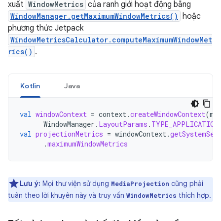
xuất
WindowMetrics
của ranh giới hoạt động bằng
WindowManager.getMaximumWindowMetrics()
hoặc
phương thức Jetpack
WindowMetricsCalculator.computeMaximumWindowMet
rics()
.
Kotlin
Java
val
windowContext
=
context
.
createWindowContext
(
mC
WindowManager
.
LayoutParams
.
TYPE_APPLICATION
val
projectionMetrics
=
windowContext
.
getSystemSer
.
maximumWindowMetrics
Lưu ý:
Mọi thư viện sử dụng
cũng phải
MediaProjection
tuân theo lời khuyên này và truy vấn
thích hợp.
WindowMetrics