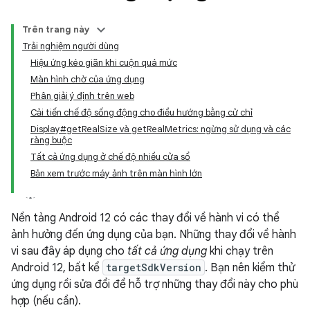
Trên trang này
Trải nghiệm người dùng
Hiệu ứng kéo giãn khi cuộn quá mức
Màn hình chờ của ứng dụng
Phân giải ý định trên web
Cải tiến chế độ sống động cho điều hướng bằng cử chỉ
Display#getRealSize và getRealMetrics: ngừng sử dụng và các
ràng buộc
Tất cả ứng dụng ở chế độ nhiều cửa sổ
Bản xem trước máy ảnh trên màn hình lớn
Nền tảng Android 12 có các thay đổi về hành vi có thể
ảnh hưởng đến ứng dụng của bạn. Những thay đổi về hành
vi sau đây áp dụng cho
tất cả ứng dụng
khi chạy trên
Android 12, bất kể
targetSdkVersion
. Bạn nên kiểm thử
ứng dụng rồi sửa đổi để hỗ trợ những thay đổi này cho phù
hợp (nếu cần).