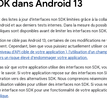
DK dans Android 13
t des listes à jour d'interfaces non SDK limitées grâce à la coll
droid et aux derniers tests internes. Dans la mesure du possi
liques sont disponibles avant de limiter les interfaces non SDK
ation ne cible pas Android 13, certaines de ces modifications n
nt. Cependant, bien que vous puissiez actuellement utiliser c
niveau d'API cible de votre application ), l'utilisation d'un c
rs un risque élevé d'endommager votre application.
pas sûr que votre application utilise des interfaces non SDK, v
 le savoir. Si votre application repose sur des interfaces no
igration vers des alternatives SDK. Nous comprenons néanmoins
ilisation valides pour utiliser des interfaces non SDK. Si vous n
une interface non SDK pour une fonctionnalité de votre applicat
lique
.