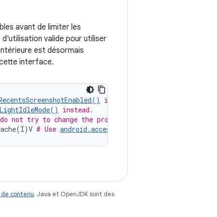
les avant de limiter les
tilisation valide pour utiliser
 antérieure est désormais
cette interface.
RecentsScreenshotEnabled()
 instead.
LightIdleMode()
 instead.
do not try to change the process name. If you must chan
Cache(I)V 
# Use 
android.accessibilityservice.Accessibili
 de contenu
. Java et OpenJDK sont des