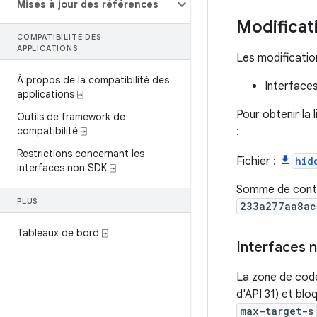
Mises à jour des références
Modificat
COMPATIBILITÉ DES
APPLICATIONS
Les modification
À propos de la compatibilité des
Interfaces
applications ⍈
Pour obtenir la 
Outils de framework de
compatibilité ⍈
:
Restrictions concernant les
Fichier :
hid
interfaces non SDK ⍈
Somme de contr
PLUS
233a277aa8ac
Tableaux de bord ⍈
Interfaces 
La zone de code
d'API 31) et blo
max-target-s