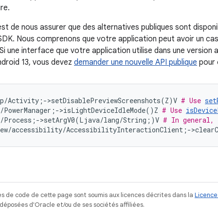
re.
st de nous assurer que des alternatives publiques sont disponib
DK. Nous comprenons que votre application peut avoir un cas d'u
Si une interface que votre application utilise dans une version
droid 13, vous devez
demander une nouvelle API publique
pour 
p/Activity;->setDisablePreviewScreenshots(Z)V 
# Use 
set
s/PowerManager;->isLightDeviceIdleMode()Z 
# Use 
isDevice
s/Process;->setArgV0(Ljava/lang/String;)V 
# In general, 
ew/accessibility/AccessibilityInteractionClient;->clear
s de code de cette page sont soumis aux licences décrites dans la
Licence
posées d'Oracle et/ou de ses sociétés affiliées.