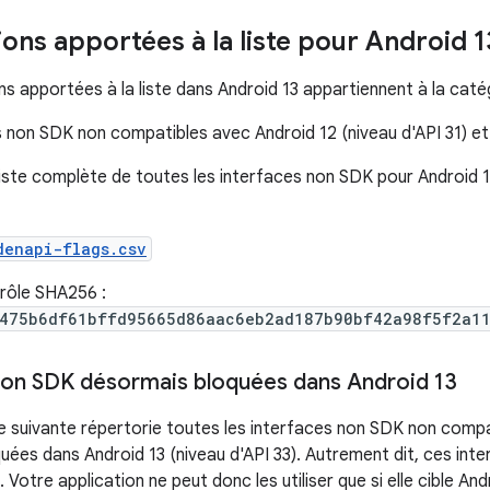
ions apportées à la liste pour Android 1
s apportées à la liste dans Android 13 appartiennent à la catég
 non SDK non compatibles avec Android 12 (niveau d'API 31) e
liste complète de toutes les interfaces non SDK pour Android 13
denapi-flags.csv
ôle SHA256 :
475b6df61bffd95665d86aac6eb2ad187b90bf42a98f5f2a1
non SDK désormais bloquées dans Android 13
 suivante répertorie toutes les interfaces non SDK non compa
quées dans Android 13 (niveau d'API 33). Autrement dit, ces inte
. Votre application ne peut donc les utiliser que si elle cible An