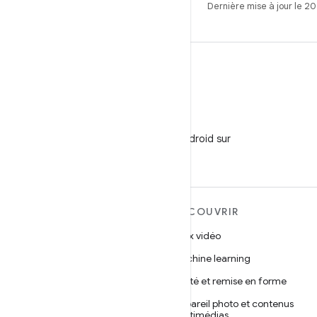
Dernière mise à jour le 2
WeChat
Suivez
Développeurs Android sur
WeChat
EN SAVOIR PLUS SUR
DÉCOUVRIR
ANDROID
Jeux vidéo
Android
Machine learning
Android pour les entreprises
Santé et remise en forme
Sécurité
Appareil photo et contenus
multimédias