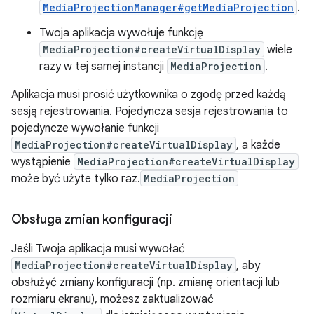
MediaProjectionManager#getMediaProjection
.
Twoja aplikacja wywołuje funkcję
MediaProjection#createVirtualDisplay
wiele
razy w tej samej instancji
MediaProjection
.
Aplikacja musi prosić użytkownika o zgodę przed każdą
sesją rejestrowania. Pojedyncza sesja rejestrowania to
pojedyncze wywołanie funkcji
MediaProjection#createVirtualDisplay
, a każde
wystąpienie
MediaProjection#createVirtualDisplay
może być użyte tylko raz.
MediaProjection
Obsługa zmian konfiguracji
Jeśli Twoja aplikacja musi wywołać
MediaProjection#createVirtualDisplay
, aby
obsłużyć zmiany konfiguracji (np. zmianę orientacji lub
rozmiaru ekranu), możesz zaktualizować