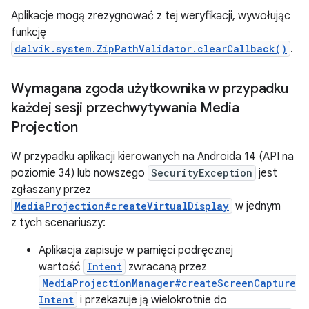
Aplikacje mogą zrezygnować z tej weryfikacji, wywołując
funkcję
dalvik.system.ZipPathValidator.clearCallback()
.
Wymagana zgoda użytkownika w przypadku
każdej sesji przechwytywania Media
Projection
W przypadku aplikacji kierowanych na Androida 14 (API na
poziomie 34) lub nowszego
SecurityException
jest
zgłaszany przez
MediaProjection#createVirtualDisplay
w jednym
z tych scenariuszy:
Aplikacja zapisuje w pamięci podręcznej
wartość
Intent
zwracaną przez
MediaProjectionManager#createScreenCapture
Intent
i przekazuje ją wielokrotnie do