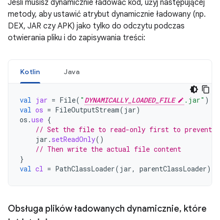
Jeśli musisz dynamicznie ładować kod, użyj następującej
metody, aby ustawić atrybut dynamicznie ładowany (np.
DEX, JAR czy APK) jako tylko do odczytu podczas
otwierania pliku i do zapisywania treści:
Kotlin
Java
val
jar
=
File
(
"
DYNAMICALLY_LOADED_FILE
.jar"
)
val
os
=
FileOutputStream
(
jar
)
os
.
use
{
// Set the file to read-only first to prevent r
jar
.
setReadOnly
()
// Then write the actual file content
}
val
cl
=
PathClassLoader
(
jar
,
parentClassLoader
)
Obsługa plików ładowanych dynamicznie
,
które