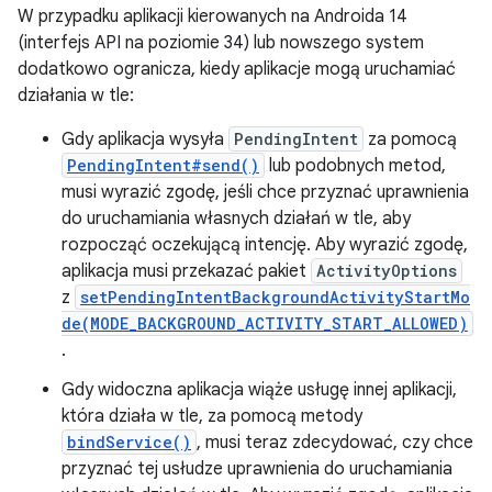
W przypadku aplikacji kierowanych na Androida 14
(interfejs API na poziomie 34) lub nowszego system
dodatkowo ogranicza, kiedy aplikacje mogą uruchamiać
działania w tle:
Gdy aplikacja wysyła
PendingIntent
za pomocą
PendingIntent#send()
lub podobnych metod,
musi wyrazić zgodę, jeśli chce przyznać uprawnienia
do uruchamiania własnych działań w tle, aby
rozpocząć oczekującą intencję. Aby wyrazić zgodę,
aplikacja musi przekazać pakiet
ActivityOptions
z
setPendingIntentBackgroundActivityStartMo
de(MODE_BACKGROUND_ACTIVITY_START_ALLOWED)
.
Gdy widoczna aplikacja wiąże usługę innej aplikacji,
która działa w tle, za pomocą metody
bindService()
, musi teraz zdecydować, czy chce
przyznać tej usłudze uprawnienia do uruchamiania