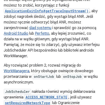
możesz to zrobić, korzystając z funkcji
ApplicationExitInfo#getTraceInputStream()
, aby
zdobyć nagrobek śledzić, gdy wystąpi błąd ANR. Jeśli
możesz ręcznie odtworzyć błąd ANR, możesz
zarejestrować
ślad systemu
i sprawdzić go za pomocą
Android Studio
lub
Perfetto
, aby lepiej zrozumieć, co
działa na w wątku głównym, gdy wystąpi błąd ANR.
Pamiętaj, że może się to zdarzyć, gdy używasz interfejsu
JobScheduler API bezpośrednio lub biblioteki androidx
WorkManager.
Aby rozwiązać problem 2, rozważ migrację do
WorkManagera
, który obsługuje owinięcie dowolnego
przetwarzania w
onStartJob
lub
onStopJob
w wątku
asynchronicznym.
JobScheduler
nakłada również wymóg deklarowania
uprawnienia
ACCESS_NETWORK_STATE
, jeśli używasz
setRequiredNetworkType
lub Ograniczenie