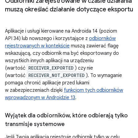
Odbiorniki zarejestrowane w czasie działania
muszą określać działanie dotyczące eksportu
Aplikacje i usługi kierowane na Androida 14 (poziom
API 34) lub nowszego i korzystające z
odbiorników
rejestrowanych w kontekście
muszą zawierać flagę
wskazującą, czy odbiornik ma być eksportowany do
wszystkich innych aplikacji na urządzeniu
(wartość
RECEIVER_EXPORTED
) czy nie
(wartość
RECEIVER_NOT_EXPORTED
). To wymaganie
pomaga chronić aplikacje przed lukami
w zabezpieczeniach dzięki
funkcjom tych odbiorników
wprowadzonym w Androidzie 13
.
Wyjątek dla odbiorników
,
które odbierają tylko
transmisje systemowe
Jeśli Twoja aplikacja rejestruje odbiornik tylko w celu