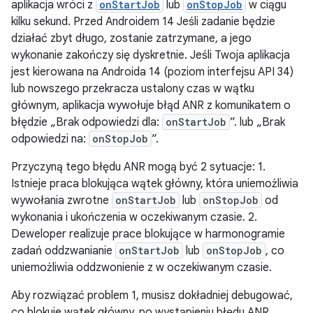
aplikacja wróci z
onStartJob
lub
onStopJob
w ciągu
kilku sekund. Przed Androidem 14 Jeśli zadanie będzie
działać zbyt długo, zostanie zatrzymane, a jego
wykonanie zakończy się dyskretnie. Jeśli Twoja aplikacja
jest kierowana na Androida 14 (poziom interfejsu API 34)
lub nowszego przekracza ustalony czas w wątku
głównym, aplikacja wywołuje błąd ANR z komunikatem o
błędzie „Brak odpowiedzi dla:
onStartJob
”. lub „Brak
odpowiedzi na:
onStopJob
”.
Przyczyną tego błędu ANR mogą być 2 sytuacje: 1.
Istnieje praca blokująca wątek główny, która uniemożliwia
wywołania zwrotne
onStartJob
lub
onStopJob
od
wykonania i ukończenia w oczekiwanym czasie. 2.
Deweloper realizuje prace blokujące w harmonogramie
zadań oddzwanianie
onStartJob
lub
onStopJob
, co
uniemożliwia oddzwonienie z w oczekiwanym czasie.
Aby rozwiązać problem 1, musisz dokładniej debugować,
co blokuje wątek główny. po wystąpieniu błędu ANR