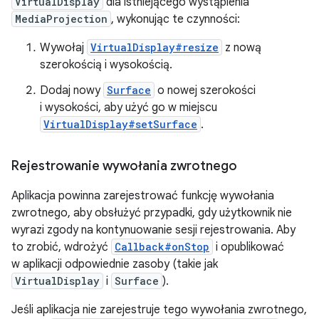
VirtualDisplay
dla istniejącego wystąpienia
MediaProjection
, wykonując te czynności:
Wywołaj
VirtualDisplay#resize
z nową
szerokością i wysokością.
Dodaj nowy
Surface
o nowej szerokości
i wysokości, aby użyć go w miejscu
VirtualDisplay#setSurface
.
Rejestrowanie wywołania zwrotnego
Aplikacja powinna zarejestrować funkcję wywołania
zwrotnego, aby obsłużyć przypadki, gdy użytkownik nie
wyrazi zgody na kontynuowanie sesji rejestrowania. Aby
to zrobić, wdrożyć
Callback#onStop
i opublikować
w aplikacji odpowiednie zasoby (takie jak
VirtualDisplay
i
Surface
).
Jeśli aplikacja nie zarejestruje tego wywołania zwrotnego,