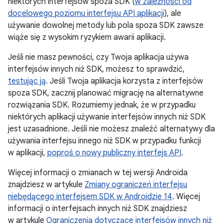
niektórych interfejsów spoza SDK (
w zależności od
docelowego poziomu interfejsu API aplikacji
), ale
używanie dowolnej metody lub pola spoza SDK zawsze
wiąże się z wysokim ryzykiem awarii aplikacji.
Jeśli nie masz pewności, czy Twoja aplikacja używa
interfejsów innych niż SDK, możesz to sprawdzić,
testując ją
. Jeśli Twoja aplikacja korzysta z interfejsów
spoza SDK, zacznij planować migrację na alternatywne
rozwiązania SDK. Rozumiemy jednak, że w przypadku
niektórych aplikacji używanie interfejsów innych niż SDK
jest uzasadnione. Jeśli nie możesz znaleźć alternatywy dla
używania interfejsu innego niż SDK w przypadku funkcji
w aplikacji,
poproś o nowy publiczny interfejs API
.
Więcej informacji o zmianach w tej wersji Androida
znajdziesz w artykule
Zmiany ograniczeń interfejsu
niebędącego interfejsem SDK w Androidzie 14
. Więcej
informacji o interfejsach innych niż SDK znajdziesz
w artykule
Ograniczenia dotyczące interfejsów innych niż