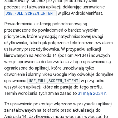
zablokowany. Możesz przyznać je automatycznie
podczas instalowania aplikacji, deklarując uprawnienie
USE_FULL_SCREEN_INTENT
w pliku AndroidManifest.
Powiadomienia z intencją pełnoekranową są
przeznaczone do powiadomień o bardzo wysokim
priorytecie, które wymagają natychmiastowej uwagi
użytkownika, takich jak połączenie telefoniczne czy alarm
ustawiony przez użytkownika. W przypadku aplikacji
kierowanych na Androida 14 (poziom API 34) i nowszych
wersje uprawnienia do korzystania z tego uprawnienia są
ograniczone do aplikacji, które umożliwiają tylko
dzwonienie i alarmy. Sklep Google Play odwołuje domyślne
uprawnienia
USE_FULL_SCREEN_INTENT
w przypadku
wszystkich aplikacji, które nie pasują do tego profilu.
Termin wdrożenia tych zmian zasad to
31 maja 2024 r.
To uprawnienie pozostaje włączone w przypadku aplikacji
zainstalowanych na telefonie przed aktualizacją do
Androida 14. Użytkownicy mogą włączać i wyłączać to