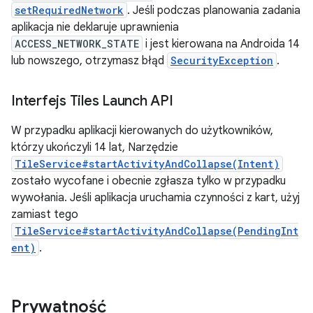
setRequiredNetwork
. Jeśli podczas planowania zadania
aplikacja nie deklaruje uprawnienia
ACCESS_NETWORK_STATE
i jest kierowana na Androida 14
lub nowszego, otrzymasz błąd
SecurityException
.
Interfejs Tiles Launch API
W przypadku aplikacji kierowanych do użytkowników,
którzy ukończyli 14 lat, Narzędzie
TileService#startActivityAndCollapse(Intent)
zostało wycofane i obecnie zgłasza tylko w przypadku
wywołania. Jeśli aplikacja uruchamia czynności z kart, użyj
zamiast tego
TileService#startActivityAndCollapse(PendingInt
ent)
.
Prywatność