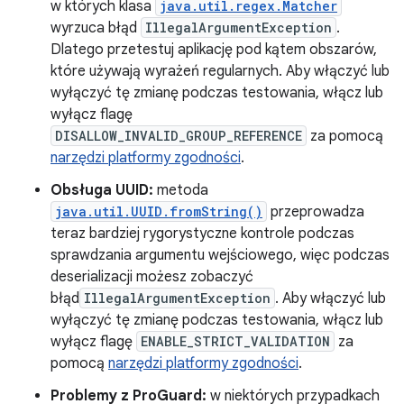
w których klasa
java.util.regex.Matcher
wyrzuca błąd
IllegalArgumentException
.
Dlatego przetestuj aplikację pod kątem obszarów,
które używają wyrażeń regularnych. Aby włączyć lub
wyłączyć tę zmianę podczas testowania, włącz lub
wyłącz flagę
DISALLOW_INVALID_GROUP_REFERENCE
za pomocą
narzędzi platformy zgodności
.
Obsługa UUID:
metoda
java.util.UUID.fromString()
przeprowadza
teraz bardziej rygorystyczne kontrole podczas
sprawdzania argumentu wejściowego, więc podczas
deserializacji możesz zobaczyć
błąd
IllegalArgumentException
. Aby włączyć lub
wyłączyć tę zmianę podczas testowania, włącz lub
wyłącz flagę
ENABLE_STRICT_VALIDATION
za
pomocą
narzędzi platformy zgodności
.
Problemy z ProGuard:
w niektórych przypadkach