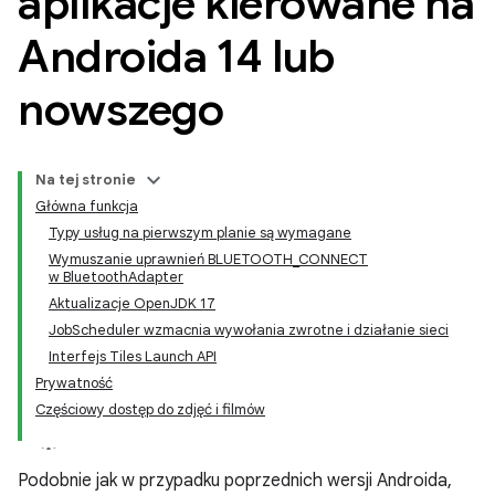
aplikacje kierowane na
Androida 14 lub
nowszego
Na tej stronie
Główna funkcja
Typy usług na pierwszym planie są wymagane
Wymuszanie uprawnień BLUETOOTH_CONNECT
w BluetoothAdapter
Aktualizacje OpenJDK 17
JobScheduler wzmacnia wywołania zwrotne i działanie sieci
Interfejs Tiles Launch API
Prywatność
Częściowy dostęp do zdjęć i filmów
Podobnie jak w przypadku poprzednich wersji Androida,