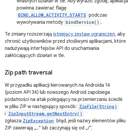
własnych działań w tle. Aby wyrazić zgodę, aplikacja
powinna zawierać flagę
BIND_ALLOW_ACTIVITY_STARTS
podczas
wywoływania metody
bindService()
.
Te zmiany rozszerzają
istniejący zestaw ograniczeń
, aby
chronić użytkowników przed złośliwymi aplikacjami, które
nadużywają interfejsów API do uruchamiania
zakłócających działań w tle.
Zip path traversal
W przypadku aplikacji kierowanych na Androida 14
(poziom API 34) lub nowszego Android zapobiega
podatności na atak polegający na przemierzaniu ścieżki
w pliku ZIP w następujący sposób:
ZipFile(String)
i
ZipInputStream.getNextEntry()
zgłasza
ZipException
błąd, jeśli nazwy elementów pliku
ZIP zawierają „..” lub zaczynają się od „/”.