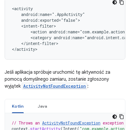
<action
android:name="com.example.action.
A
<category
android:name="android.intent.cat
</intent-filter>

Jeśli aplikacja spróbuje uruchomić tę aktywność za
pomocą domyślnego zamiaru, zostanie zgłoszony
wyjątek
ActivityNotFoundException
:
Kotlin
Java
// Throws an 
ActivityNotFoundException
 exception w
context
.
startActivity
(
Intent
(
"com.example.action.
A