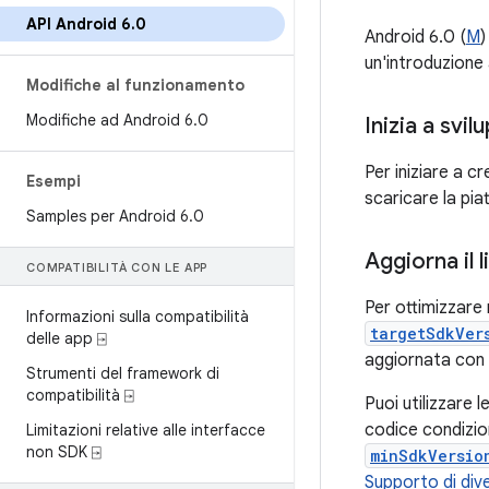
API Android 6
.
0
Android 6.0 (
M
)
un'introduzione 
Modifiche al funzionamento
Modifiche ad Android 6
.
0
Inizia a svil
Per iniziare a c
Esempi
scaricare la pia
Samples per Android 6
.
0
Aggiorna il l
COMPATIBILITÀ CON LE APP
Per ottimizzare 
Informazioni sulla compatibilità
targetSdkVer
delle app ⍈
aggiornata con 
Strumenti del framework di
compatibilità ⍈
Puoi utilizzare
codice condizion
Limitazioni relative alle interfacce
non SDK ⍈
minSdkVersio
Supporto di dive