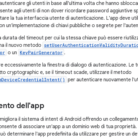
utenticare gli utenti in base all'ultima volta che hanno sblocca
sente agli utenti di non dover ricordare password aggiuntive sp
re la tua interfaccia utente di autenticazione. L'app deve util
n un'implementazione di chiavi pubbliche o segrete per l'auten
 durata del timeout per cui la stessa chiave può essere riutili
ama il nuovo metodo
setUserAuthenticationValidityDurati
or
o un
KeyPairGenerator
.
re eccessivamente la finestra di dialogo di autenticazione. Le
etto cryptographic e, se il timeout scade, utilizzare il metodo
mDeviceCredentialIntent()
per autenticare nuovamente l'ute
nto dell'app
igliora il sistema di intent di Android offrendo un collegament
consente di associare un'app a un dominio web di tua proprietà.
uò determinare l'app predefinita da utilizzare per gestire un de