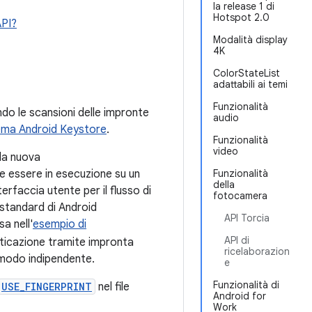
la release 1 di
Hotspot 2.0
API?
Modalità display
4K
ColorStateList
adattabili ai temi
Funzionalità
ndo le scansioni delle impronte
audio
ema Android Keystore
.
Funzionalità
video
lla nuova
e essere in esecuzione su un
Funzionalità
della
erfaccia utente per il flusso di
fotocamera
 standard di Android
API Torcia
sa nell'
esempio di
API di
enticazione tramite impronta
ricelaborazion
n modo indipendente.
e
Funzionalità di
USE_FINGERPRINT
nel file
Android for
Work