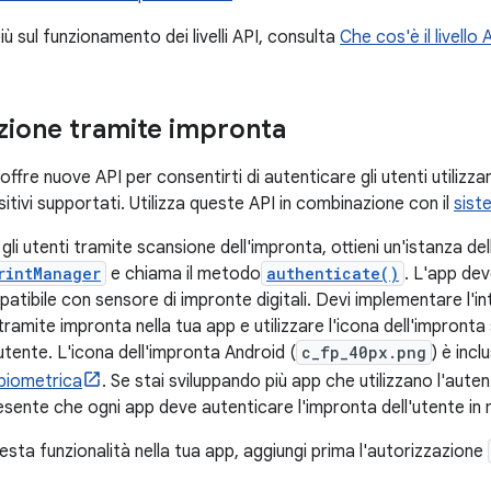
iù sul funzionamento dei livelli API, consulta
Che cos'è il livello 
zione tramite impronta
ffre nuove API per consentirti di autenticare gli utenti utilizza
ositivi supportati. Utilizza queste API in combinazione con il
sist
gli utenti tramite scansione dell'impronta, ottieni un'istanza de
rintManager
e chiama il metodo
authenticate()
. L'app dev
atibile con sensore di impronte digitali. Devi implementare l'int
ramite impronta nella tua app e utilizzare l'icona dell'impronta
 utente. L'icona dell'impronta Android (
c_fp_40px.png
) è inclu
biometrica
. Se stai sviluppando più app che utilizzano l'aut
presente che ogni app deve autenticare l'impronta dell'utente i
uesta funzionalità nella tua app, aggiungi prima l'autorizzazione