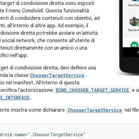
target di condivisione diretta sono esposti
ite il menu
Condividi
. Questa funzionalità
enti di condividere contenuti con obiettivi, ad
i, all'interno di altre app. Ad esempio, il
divisione diretta potrebbe avviare un'attività
di social network, che consente all'utente di
tenuti direttamente con un amico o una
ici nell'app.
rget di condivisione diretta, devi definire una
nda la classe
ChooserTargetService
.
zio nel manifest. All'interno di questa
pecifica l'autorizzazione
BIND_CHOOSER_TARGET_SERVICE
e un
CE_INTERFACE
.
ente mostra come dichiarare
ChooserTargetService
nel fil