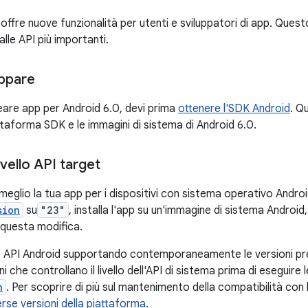
 offre nuove funzionalità per utenti e sviluppatori di app. Qu
alle API più importanti.
uppare
reare app per Android 6.0, devi prima
ottenere l'SDK Android
. Qu
ttaforma SDK e le immagini di sistema di Android 6.0.
ivello API target
meglio la tua app per i dispositivi con sistema operativo Andro
sion
su
"23"
, installa l'app su un'immagine di sistema Android,
questa modifica.
 le API Android supportando contemporaneamente le versioni p
i che controllano il livello dell'API di sistema prima di eseguire
n
. Per scoprire di più sul mantenimento della compatibilità con 
rse versioni della piattaforma
.