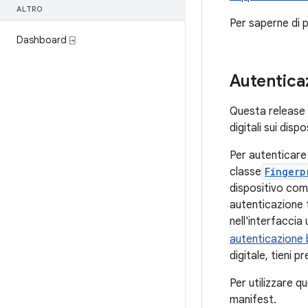
ALTRO
Per saperne di p
Dashboard ⍈
Autentica
Questa release o
digitali sui disp
Per autenticare 
classe
Fingerp
dispositivo comp
autenticazione t
nell'interfaccia
autenticazione 
digitale, tieni 
Per utilizzare q
manifest.