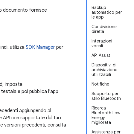
Backup
esto documento fornisce
automatico per
le app
Condivisione
diretta
Interazioni
vocali
indi, utilizza
SDK Manager
per
API Assist
Dispositivi di
archiviazione
utilizzabili
id, imposta
Notifiche
 testala e poi pubblica l'app
Supporto per
stilo Bluetooth
Ricerca
recedenti aggiungendo al
Bluetooth Low
 le API non supportate dal tuo
Energy
migliorata
le versioni precedenti, consulta
Assistenza per