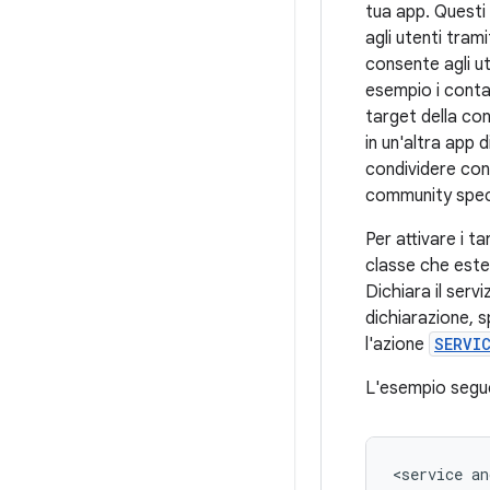
tua app. Questi 
agli utenti tram
consente agli ut
esempio i contatt
target della con
in un'altra app 
condividere con
community specif
Per attivare i ta
classe che este
Dichiara il servi
dichiarazione, s
l'azione
SERVI
L'esempio segu
<service