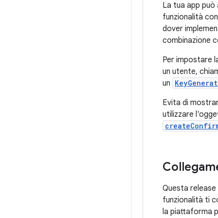
La tua app può a
funzionalità con
dover implementa
combinazione co
Per impostare la
un utente, chi
un
KeyGenerat
Evita di mostra
utilizzare l'ogg
createConfir
Collegame
Questa release m
funzionalità ti 
la piattaforma p