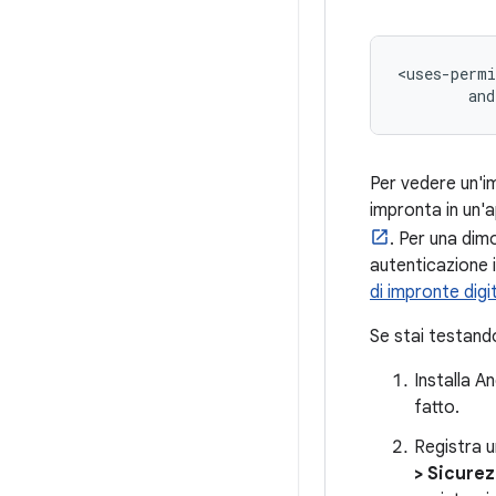
and
Per vedere un'i
impronta in un'a
. Per una dim
autenticazione i
di impronte digi
Se stai testando
Installa A
fatto.
Registra u
> Sicurez