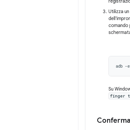
registrazi
Utilizza u
dell'impro
comando pe
schermata 
Su Window
finger 
Conferma