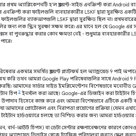
র প্রথম অ্যাপ্লিকেশনটি হ'ল ক্লায়েন্ট-সাইড এনক্রিপ্ট করা Android ব
ভাবে এনক্রিপ্ট করা ফাইলগুলি ব্যবহারকারীর LSKF দ্বারা সুরক্ষিত একটি 
ফাইলগুলির ব্যাকআপগুলি LSKF দ্বারা সুরক্ষিত ছিল না। প্রথমবারের মত
ুলির জন্য লক স্ক্রিন সুরক্ষা সক্ষম করে৷ এর মানে হল যে Google এর স
ক্সেস বা পুনরুদ্ধার করার কোন ক্ষমতা নেই - শুধুমাত্র ব্যবহারকারী
 পারে৷
িষেবার একমাত্র সমর্থিত ক্লায়েন্ট প্ল্যাটফর্ম হল অ্যান্ড্রয়েড 9 পাই
টকে উল্লেখ করি তখন আমরা Google Play পরিষেবাগুলির সাথে Android 9
রছি৷ আমাদের সার্ভার সাইড ইমপ্লিমেন্টেশন বিশেষভাবে মনোনীত G
2
ইটান চিপ
ইনস্টল করা আছে। Google-এর ডিজাইন করা টাইটান চিপট
য়্যার উপাদান হিসেবে কাজ করে এবং আমরা বিশেষভাবে এটিকে একটি 
 যা আমাদের প্রোটোকল এবং নিরাপত্তা প্রয়োগের প্রক্রিয়া (যেমন এখানে
ইটান হার্ডওয়্যারে চলছে তা নিশ্চিত করার জন্য আমরা হার্ডওয়্যার
(যেমন, বার্ন-আউট চিপস) বা ডেটা সেন্টার রক্ষণাবেক্ষণের কারণে কোনও ব
য়ন অ্যান্ড্রয়েড ডিভাইস থেকে ট্র্যাফিক পরিচালনা করতে স্কেল কর