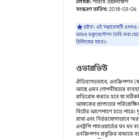
লেখক:
শাবসি ওয়ালফিশ
সংস্করণ তারিখ:
2018-03-06
দ্রষ্টব্য: এই দস্তাবেজটি এখন
আরও ডকুমেন্টেশন তৈরি করা যেতে
রিলিজের সাথে)।
ওভারভিউ
ঐতিহ্যগতভাবে, এনক্রিপশন (যা
আছে এমন গোপনীয়তার ব্যবহার 
প্রতিরোধ করতে হবে যা সঠিকটি 
আজকের প্রাপ্যতার পরিপ্রেক্ষিত
বিটের আশেপাশে হতে পারে। দুর্
রাখা এবং নির্ভরযোগ্যভাবে স্ম
এনট্রপি পাসওয়ার্ডের ঘন ঘন ব
এনক্রিপশন প্রযুক্তির মাধ্যমে 