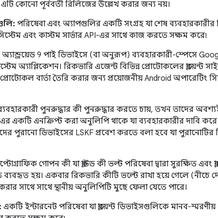
এটি কোনো পূর্ববর্তী রিলিজের উল্লেখ করার জন্য নয়।
ুলি:
পরিষেবা এবং অ্যাপগুলির একটি সংগ্রহ যা শেষ ব্যবহারকারীর
সিস্টেম এবং কাস্টম সার্ভার API-এর সাথে কাজ করতে সক্ষম করে৷
অ্যান্ড্রয়েড 9 পাই ডিভাইসে (বা অনুরূপ) ব্যবহারকারী-স্পেসে Go
টেম অ্যাপ্লিকেশন। রিকভারি এজেন্ট বিভিন্ন প্রোটোকলের ক্লায়েন্ট
্রোটোকল বার্তা তৈরি করার জন্য প্রয়োজনীয় Android অপারেটিং স
যবহারকারী পুনরুদ্ধার কী পুনরুদ্ধার করতে চায়, তখন তাদের অবশ্যই
র একটি এনক্রিপ্ট করা অনুলিপি থাকে যা ব্যবহারকারীর দাবি করে
ের পুরানো ডিভাইসের LSKF প্রবেশ করতে বলা হবে যা পুরানোটির র
্টোগ্রাফিক গোপন কী যা ক্লাউড কী ভল্ট পরিষেবা দ্বারা সুরক্ষিত এবং ক্ল
্যবহৃত হয়। একবার রিকভারি কীটি ভল্টে রাখা হয়ে গেলে (নীচে দেখুন) 
করার সাথে সাথে স্থানীয় অনুলিপিটি মুছে ফেলা যেতে পারে।
:
একটি ইন্টারনেট পরিষেবা যা ক্লায়েন্ট ডিভাইসগুলিকে মানব-স্মরণীয় L