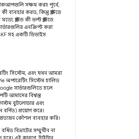
্যাকআপগুলি সক্ষম করা৷ পূর্বে,
কী ব্যবহার করত, কিন্তু ক্লাউডে
ো, ক্লাউড কী ভল্ট ক্লাউডে
ার্ভারগুলির এনক্রিপ্ট করা
র LSKF সহ একটি ডিভাইস
 অপারেটিং সিস্টেম, এবং যখন আমরা
 Pie অপারেটিং সিস্টেম চালিত
oogle সার্ভারগুলিতে চলে
ি আমাদের বিশ্বস্ত
কাস্টম বুটলোডার এবং
 বর্ণিত) প্রয়োগ করে।
 প্রত্যয়ন কৌশল ব্যবহার করি।
র্ধিত বিভ্রাটের সম্মুখীন না
তে হবে। এই কারণে, টাইটান