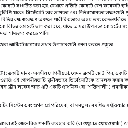
কোহর্টে সংগঠিত করা হয়, যেখানে প্রতিটি কোহর্টে বেশ কয়েকটি স্ব
পি থাকে। সিস্টেমটি তার প্রাপ্যতা এবং নির্ভরযোগ্যতা লক্ষ্যগুলি 
 বিভিন্ন রক্ষণাবেক্ষণ অঞ্চলে শারীরিকভাবে অসম তথ্য কেন্দ্রগুলিত
্টদেরকে বিভিন্ন কোহর্টে ভাগ করা হবে, যাতে আমরা উপলভ্য কোহর্টের স
মতা সামঞ্জস্য করতে পারি।
েবা আর্কিটেকচারের প্রধান উপাদানগুলি গণনা করতে প্রস্তুত৷
KF):
একটি মানব-স্মরণীয় গোপনীয়তা, যেমন একটি ছোট পিন, একটি 
াসওয়ার্ড৷ এই গোপনীয়তাটি স্থানীয়ভাবে ডিভাইসটিকে আনলক করার ক্
াইস স্ক্রীন লকের জন্য এটি একটি প্রাথমিক (বা "শক্তিশালী") প্রমাণী
রেটিং সিস্টেম এবং গুগল প্লে পরিষেবা, বা সমতুল্য সমর্থিত সফ্টওয়্
মরা এই জেনেরিক শব্দটি ব্যবহার করি (বা শুধুমাত্র
ফ্রেমওয়ার্ক
) An