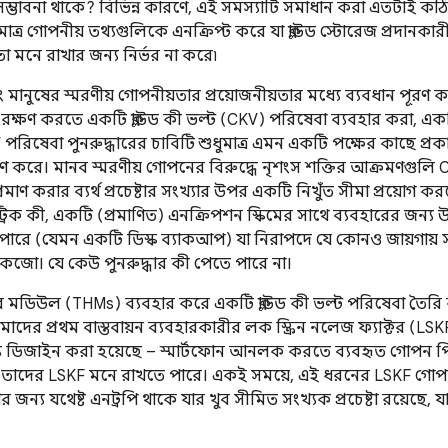
ম্ভাবনা থাকে? বিভিন্ন কারণে, এই সমস্যাটি সমাধান করা এতটাই কঠিন
র গোপনীয় তথ্যগুলিকে এনক্রিপ্ট করে যা ক্লাউড স্টোরেজ প্রদানকারীর
া মনে রাখার জন্য নির্ভর না করে৷
ং মানুষের স্মরণীয় গোপনীয়তার প্রয়োজনীয়তার মধ্যে ব্যবধান পূর
সংরক্ষণ করতে একটি ক্লাউড কী ভল্ট (CKV) পরিষেবা ব্যবহার করা, একটি
KV পরিষেবা পুনরুদ্ধারের চাবিটি শুধুমাত্র এমন একটি পক্ষের কাছে প্
মাণ করে। মানব স্মরণীয় গোপনের বিরুদ্ধে নৃশংস শক্তির আক্রমণগুলি CKV
রমাণ করার ব্যর্থ প্রচেষ্টার সংখ্যার উপর একটি নিখুঁত সীমা প্রয়োগ 
সিমেট্রিক কী, একটি (প্রমাণিত) এনক্রিপশন স্কিমের সাথে ব্যবহারের জন্
 পারে (যেমন একটি ডিস্ক ব্যাকআপ) যা নিরাপদে যে কোনও জায়গায় 
কেজো। যে কেউ পুনরুদ্ধার কী পেতে পারে না।
ডওয়্যার মডিউল (THMs) ব্যবহার করে একটি ক্লাউড কী ভল্ট পরিষেবা তৈ
দের প্রথম বাস্তবায়ন ব্যবহারকারীর লক স্ক্রিন নলেজ ফ্যাক্টর (LSKF
য ডিজাইন করা হয়েছে – স্মার্টফোন আনলক করতে ব্যবহৃত গোপন পিন
যভাবে তাদের LSKF মনে রাখতে পারে। একই সময়ে, এই ধরনের LSKF গো
ন্য যথেষ্ট এনট্রপি থাকে যার খুব সীমিত সংখ্যক প্রচেষ্টা রয়েছে,