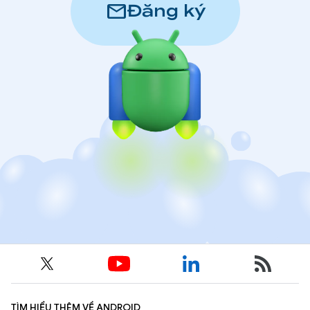
mail
Đăng ký
TÌM HIỂU THÊM VỀ ANDROID