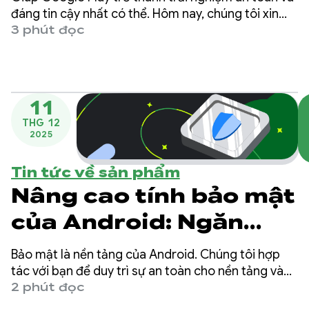
vệ doanh nghiệp bằng
đáng tin cậy nhất có thể. Hôm nay, chúng tôi xin
thông báo về một bộ chính sách mới và tính năng
3 phút đọc
các chính sách mới
chuyển tài khoản để tăng cường quyền riêng tư
của người dùng và bảo vệ doanh nghiệp của bạn
của Play
khỏi hành vi gian lận.
11
THG 12
2025
Tin tức về sản phẩm
Nâng cao tính bảo mật
của Android: Ngăn
phần mềm độc hại
Bảo mật là nền tảng của Android. Chúng tôi hợp
theo dõi dữ liệu ứng
tác với bạn để duy trì sự an toàn cho nền tảng và
bảo vệ dữ liệu người dùng bằng cách cung cấp các
2 phút đọc
dụng của bạn
công cụ và tính năng bảo mật mạnh mẽ, chẳng hạn