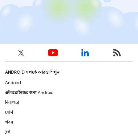
ANDROID সম্পর্কে আরও শিখুন
Android
এন্টারপ্রাইজের জন্য Android
নিরাপত্তা
সোর্স
খবর
ব্লগ