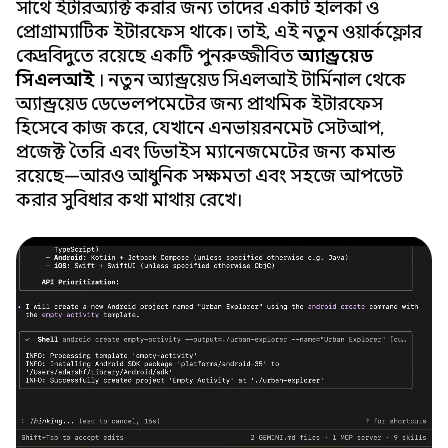
সাথে ইন্টারঅ্যাক্ট করার জন্য তাদের একটি হালকা ও
প্রোগ্রাম্যাটিক ইন্টারফেস থাকে। তাই, এই নতুন ওয়ার্কফ্লোর
কেন্দ্রবিন্দুতে রয়েছে একটি পুনরুজ্জীবিত
অ্যান্ড্রয়েড
সিএলআই
। নতুন অ্যান্ড্রয়েড সিএলআই টার্মিনাল থেকে
অ্যান্ড্রয়েড ডেভেলপমেন্টের জন্য প্রাথমিক ইন্টারফেস
হিসেবে কাজ করে, যেখানে এনভায়রনমেন্ট সেটআপ,
প্রজেক্ট তৈরি এবং ডিভাইস ম্যানেজমেন্টের জন্য কমান্ড
রয়েছে—আরও আধুনিক সক্ষমতা এবং সহজে আপডেট
করার সুবিধার কথা মাথায় রেখে।