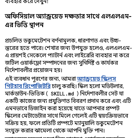
ব্যবহার করে দেখুন!
অফিসিয়াল অ্যান্ড্রয়েড দক্ষতার সাথে এলএলএম-
এর ভিত্তি স্থাপন
প্রচলিত ডকুমেন্টেশন বর্ণনামূলক, ধারণাগত এবং উচ্চ-
স্তরের হতে পারে। শেখার জন্য উপযুক্ত হলেও, এলএলএম-
এ প্রায়শই সেকেলে প্যাটার্ন এবং লাইব্রেরি ব্যবহার না করে
জটিল ওয়ার্কফ্লো সম্পাদনের জন্য সুনির্দিষ্ট ও কার্যকর
নির্দেশাবলীর প্রয়োজন হয়।
এই ব্যবধান পূরণের জন্য, আমরা
অ্যান্ড্রয়েড স্কিলস
গিটহাব রিপোজিটরি
চালু করছি। স্কিল হলো মডিউলার,
মার্কডাউন-ভিত্তিক (
SKILL.md
) নির্দেশাবলীর সেট যা
একটি কাজের জন্য প্রযুক্তিগত বিবরণ প্রদান করে এবং এটি
এমনভাবে ডিজাইন করা হয়েছে যাতে আপনার প্রম্পট
স্কিলের মেটাডেটার সাথে মিলে গেলেই এটি স্বয়ংক্রিয়ভাবে
সক্রিয় হয়, ফলে প্রতিটি প্রম্পটে ম্যানুয়ালি ডকুমেন্টেশন
সংযুক্ত করার ঝামেলা থেকে আপনি মুক্তি পান।