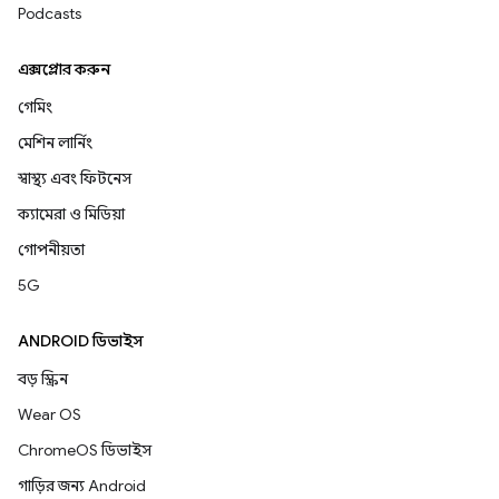
Podcasts
এক্সপ্লোর করুন
গেমিং
মেশিন লার্নিং
স্বাস্থ্য এবং ফিটনেস
ক্যামেরা ও মিডিয়া
গোপনীয়তা
5G
ANDROID ডিভাইস
বড় স্ক্রিন
Wear OS
ChromeOS ডিভাইস
গাড়ির জন্য Android