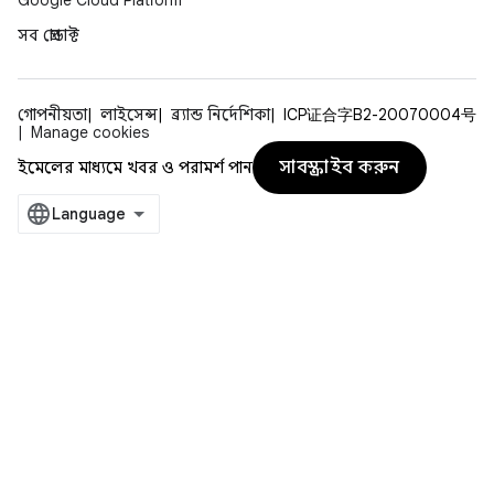
Google Cloud Platform
সব প্রোডাক্ট
গোপনীয়তা
লাইসেন্স
ব্র্যান্ড নির্দেশিকা
ICP证合字B2-20070004号
Manage cookies
সাবস্ক্রাইব করুন
ইমেলের মাধ্যমে খবর ও পরামর্শ পান