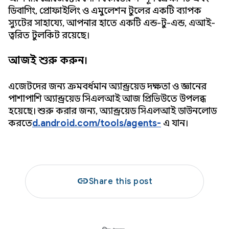
ডিবাগিং, প্রোফাইলিং ও এমুলেশন টুলের একটি ব্যাপক
স্যুটের সাহায্যে, আপনার হাতে একটি এন্ড-টু-এন্ড, এআই-
ত্বরিত টুলকিট রয়েছে।
আজই শুরু করুন।
এজেন্টদের জন্য ক্রমবর্ধমান অ্যান্ড্রয়েড দক্ষতা ও জ্ঞানের
পাশাপাশি অ্যান্ড্রয়েড সিএলআই আজ প্রিভিউতে উপলব্ধ
হয়েছে। শুরু করার জন্য, অ্যান্ড্রয়েড সিএলআই ডাউনলোড
করতে
d.android.com/tools/agents-
এ যান।
link
Share this post