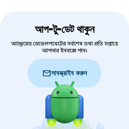
আপ-টু-ডেট থাকুন
অ্যান্ড্রয়েড ডেভেলপমেন্টের সর্বশেষ তথ্য প্রতি সপ্তাহে
আপনার ইনবক্সে পান।
mail
সাবস্ক্রাইব করুন