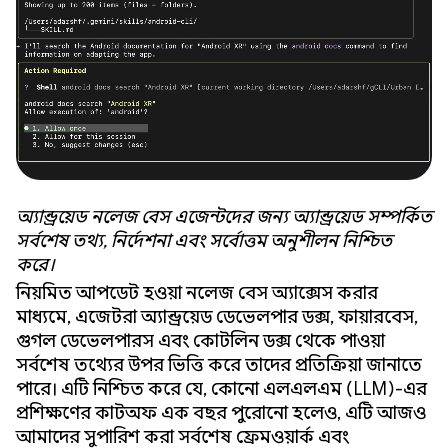
অ্যান্ড্রয়েড নলেজ বেস এজেন্টদের জন্য অ্যান্ড্রয়েড সম্পর্কিত
সর্বশেষ তথ্য, নির্দেশনা এবং সর্বোত্তম অনুশীলন নিশ্চিত
করে।
নিয়মিত আপডেট হওয়া নলেজ বেস অ্যাক্সেস করার
মাধ্যমে, এজেন্টরা অ্যান্ড্রয়েড ডেভেলপার ডক্স, ফায়ারবেস,
গুগল ডেভেলপারস এবং কোটলিন ডক্স থেকে পাওয়া
সর্বশেষ তথ্যের উপর ভিত্তি করে তাদের প্রতিক্রিয়া জানাতে
পারে। এটি নিশ্চিত করে যে, কোনো এলএলএম (LLM)-এর
প্রশিক্ষণের কাটঅফ এক বছর পুরোনো হলেও, এটি আজও
আমাদের সুপারিশ করা সর্বশেষ ফ্রেমওয়ার্ক এবং