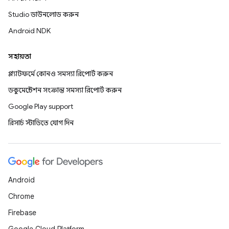
Studio ডাউনলোড করুন
Android NDK
সহায়তা
প্ল্যাটফর্মে কোনও সমস্যা রিপোর্ট করুন
ডকুমেন্টেশন সংক্রান্ত সমস্যা রিপোর্ট করুন
Google Play support
রিসার্চ স্টাডিতে যোগ দিন
Android
Chrome
Firebase