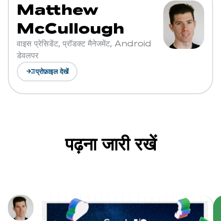
Matthew
McCullough
वाइस प्रेसिडेंट, प्रॉडक्ट मैनेजमेंट, Android
डेवलपर
read_more
प्रोफ़ाइल देखें
पढ़ना जारी रखें