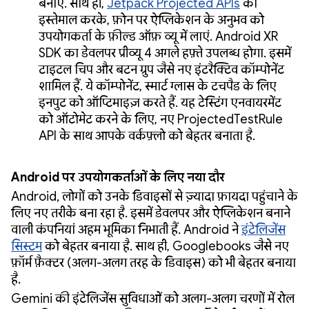
बनाएं. साथ ही,
Jetpack Projected APIs
का
इस्तेमाल करके, फ़ोन पर ऐप्लिकेशन के अनुभव को
उपयोगकर्ता के फ़ील्ड ऑफ़ व्यू में लाएं. Android XR
SDK का डेवलपर प्रीव्यू 4 अगले हफ़्ते उपलब्ध होगा. इसमें
टाइटल चिप और बटन ग्रुप जैसे नए इंटरैक्टिव कॉम्पोनेंट
शामिल हैं. ये कॉम्पोनेंट, स्मार्ट ग्लास के टचपैड के लिए
इनपुट को ऑप्टिमाइज़ करते हैं. यह टेस्टिंग एनवायरमेंट
को ऑटोमेट करने के लिए, नए ProjectedTestRule
API के साथ आपके वर्कफ़्लो को बेहतर बनाता है.
Android पर उपयोगकर्ताओं के लिए नया दौर
Android, लोगों को उनके डिवाइसों से ज़्यादा फ़ायदा पहुंचाने के
लिए नए तरीके बना रहा है. इसमें डेवलपर और ऐप्लिकेशन बनाने
वाली कंपनियां अहम भूमिका निभाती हैं. Android ने
इंटेलिजेंस
सिस्टम
को बेहतर बनाया है. साथ ही, Googlebooks जैसे नए
फ़ॉर्म फ़ैक्टर (अलग-अलग तरह के डिवाइस) को भी बेहतर बनाया
है.
Gemini की इंटेलिजेंस सुविधाओं को अलग-अलग चरणों में रोल