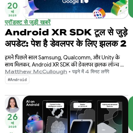
20
मई
2025
प्रॉडक्ट से जुड़ी खबरें
Android XR SDK टूल से जुड़े
अपडेट: पेश है डेवलपर के लिए झलक 2
हमने पिछले साल Samsung, Qualcomm, और Unity के
साथ मिलकर, Android XR SDK की डेवलपर झलक लॉन्च की
थी. इसके बाद से, हमें Android कम्यूनिटी से काफ़ी उत्साह
Matthew McCullough
•
पढ़ने में 4 मिनट लगेंगे
देखने को मिला है.
#Android
26
मई
2026