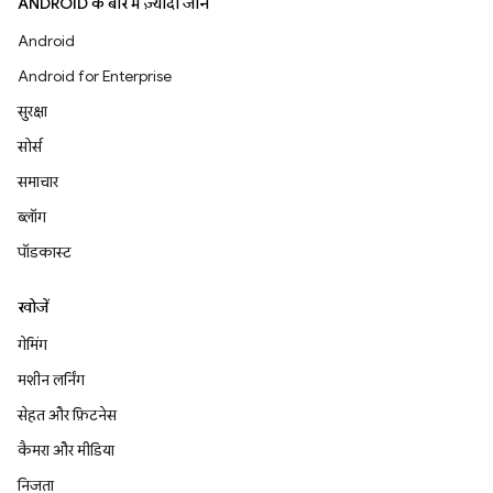
ANDROID के बारे में ज़्यादा जानें
Android
Android for Enterprise
सुरक्षा
सोर्स
समाचार
ब्लॉग
पॉडकास्ट
खोजें
गेमिंग
मशीन लर्निंग
सेहत और फ़िटनेस
कैमरा और मीडिया
निजता