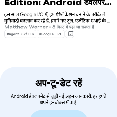
Edition: Android डेवलपर
टूल में नया क्या है
इस साल Google I/O में, हम ऐप्लिकेशन बनाने के तरीके में
बुनियादी बदलाव कर रहे हैं. हमारे नए टूल, एजेंटिक एआई के दौर
के लिए बनाए गए हैं. इनमें ऐसी सुविधाएं हैं जो Android
Matthew Warner
•
8 मिनट में पढ़ा जा सकता है
डेवलपर के तौर पर आपकी प्रॉडक्टिविटी को बढ़ाती हैं. साथ ही,
#Agent Skills
#Google I/O
+2
आपके कोडबेस में डिप्लॉय किए गए एआई एजेंट को बेहतर
बनाती हैं.
अप-टू-डेट रहें
Android डेवलपमेंट से जुड़ी नई अहम जानकारी, हर हफ़्ते
अपने इनबॉक्स में पाएं.