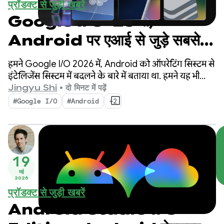
प्रॉडक्ट से जुड़ी खबरें
Google I/O ‘26 से,
Android पर एआई से जुड़े सबसे
अहम अपडेट
हमने Google I/O 2026 में, Android को ऑपरेटिंग सिस्टम से
इंटेलिजेंस सिस्टम में बदलने के बारे में बताया था. हमने यह भी
दिखाया कि सिस्टम के साथ नेटिव तौर पर, बेहतर अनुभव कैसे
Jingyu Shi
•
दो मिनट में पढ़ें
बनाए जा सकते हैं. साथ ही, Google के एआई की सुविधाओं
#Google I/O
#Android
+2
को अपने ऐप्लिकेशन में कैसे शामिल किया जा सकता है.
19
मई
2026
प्रॉडक्ट से जुड़ी खबरें
Android Studio I/O