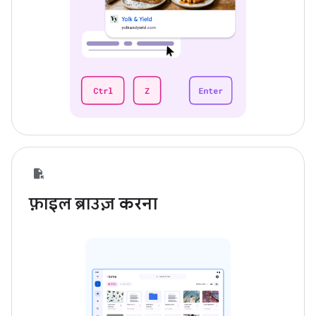
फ़ाइल ब्राउज़ करना