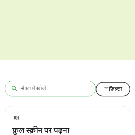
filter_list
फ़िल्टर
फ़ुल स्क्रीन पर पढ़ना