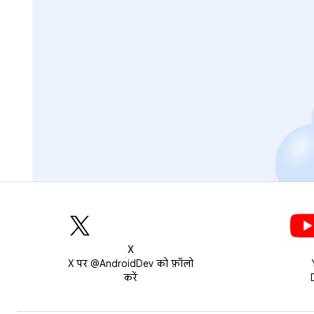
X
X पर @AndroidDev को फ़ॉलो
करें