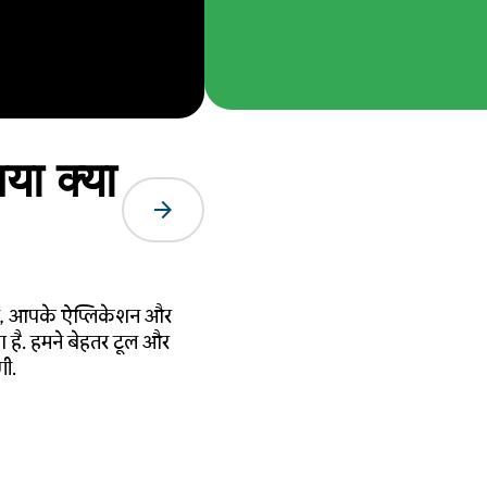
 क्या
arrow_forward
ॉडल, आपके ऐप्लिकेशन और
ा है. हमने बेहतर टूल और
गी.