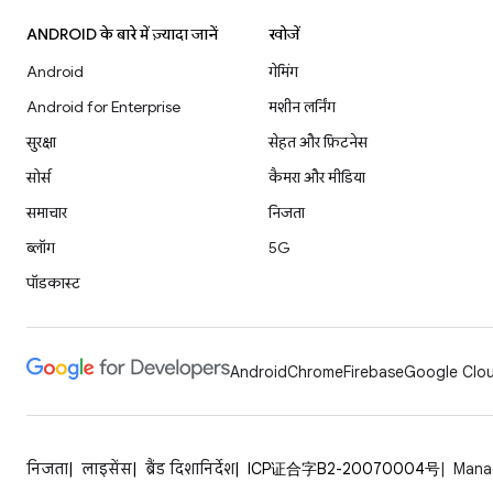
ANDROID के बारे में ज़्यादा जानें
खोजें
Android
गेमिंग
Android for Enterprise
मशीन लर्निंग
सुरक्षा
सेहत और फ़िटनेस
सोर्स
कैमरा और मीडिया
समाचार
निजता
ब्लॉग
5G
पॉडकास्ट
Android
Chrome
Firebase
Google Clou
निजता
लाइसेंस
ब्रैंड दिशानिर्देश
ICP证合字B2-20070004号
Mana