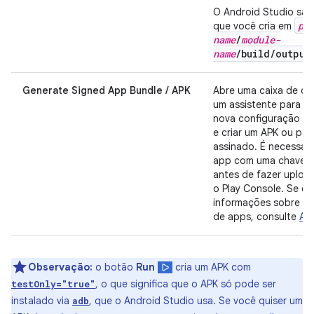
O Android Studio sal
pr
que você cria em
name
/
module-
name
/build/output
Generate Signed App Bundle / APK
Abre uma caixa de di
um assistente para de
nova configuração de
e criar um APK ou pa
assinado. É necessári
app com uma chave d
antes de fazer uploa
o Play Console. Se qu
informações sobre a 
de apps, consulte
Ass
Observação:
o botão
Run
cria um APK com
, o que significa que o APK só pode ser
testOnly="true"
instalado via
, que o Android Studio usa. Se você quiser um
adb