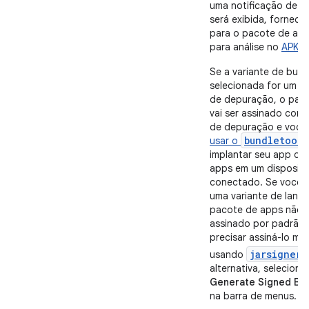
uma notificação de c
será exibida, fornece
para o pacote de app
para análise no
APK A
Se a variante de build
selecionada for um ti
de depuração, o pac
vai ser assinado com
de depuração e você 
bundletool
usar o
implantar seu app do
apps em um dispositi
conectado. Se você 
uma variante de lanç
pacote de apps não v
assinado por padrão, 
precisar assiná-lo m
jarsigner
usando
alternativa, selecione
Generate Signed Bun
na barra de menus.