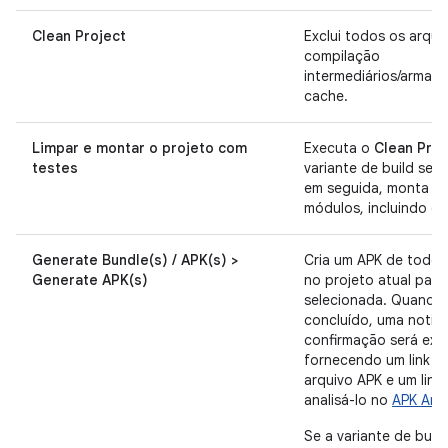
Clean Project
Exclui todos os arqui
compilação
intermediários/armaz
cache.
Limpar e montar o projeto com
Executa o
Clean Proj
testes
variante de build sele
em seguida, monta t
módulos, incluindo os
Generate Bundle(s) / APK(s) >
Cria um APK de todos
Generate APK(s)
no projeto atual para
selecionada. Quando 
concluído, uma notif
confirmação será exib
fornecendo um link p
arquivo APK e um link
analisá-lo no
APK Anal
Se a variante de build