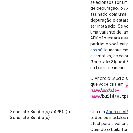
selecionada for um ti
de depuração, o APK 
assinado com uma ch
depuração e estará p
ser instalado. Se voc
uma variante de lanç
APK não estará assin
padrão e você vai pre
assiná-lo
manualment
alternativa, selecione
Generate Signed Bun
na barra de menus.
O Android Studio sal
pr
que você cria em
name
/
module-
name
/build/output
Generate Bundle(s) / APK(s) >
Cria um
Android APP 
Generate Bundle(s)
todos os módulos no 
atual para a variante
Quando o build for c