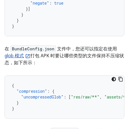
"negate"
:
true
}]
}
}
}
在
BundleConfig.json
文件中，您还可以指定在使用
glob 模式
打包 APK 时要让哪些类型的文件保持不压缩状
态，如下所示：
{
"compression"
:
{
"uncompressedGlob"
:
[
"res/raw/**"
,
"assets/**
}
}