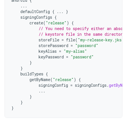
android
{
...
defaultConfig
{
...
}
signingConfigs
{
create
(
"release"
)
{
// You need to specify either an absol
// keystore file in the same directory
storeFile
=
file
(
"my-release-key.jks"
)
storePassword
=
"password"
keyAlias
=
"my-alias"
keyPassword
=
"password"
}
}
buildTypes
{
getByName
(
"release"
)
{
signingConfig
=
signingConfigs
.
getByNa
...
}
}
}