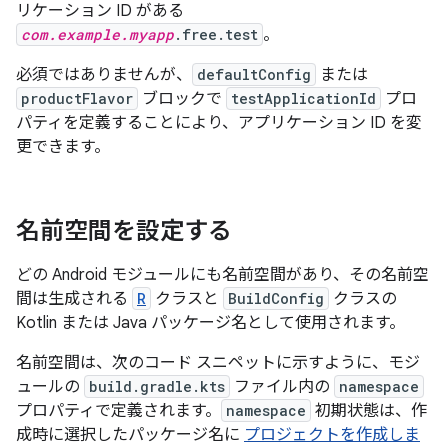
リケーション ID がある
com.example.myapp
.free.test
。
必須ではありませんが、
defaultConfig
または
productFlavor
ブロックで
testApplicationId
プロ
パティを定義することにより、アプリケーション ID を変
更できます。
名前空間を設定する
どの Android モジュールにも名前空間があり、その名前空
間は生成される
R
クラスと
BuildConfig
クラスの
Kotlin または Java パッケージ名として使用されます。
名前空間は、次のコード スニペットに示すように、モジ
ュールの
build.gradle.kts
ファイル内の
namespace
プロパティで定義されます。
namespace
初期状態は、作
成時に選択したパッケージ名に
プロジェクトを作成しま