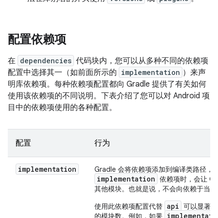
配置依赖项
在
dependencies
代码块内，您可以从多种不同的依赖项
配置中选择其一（如前面所示的
implementation
）来声
明库依赖项。
每种依赖项配置都向 Gradle 提供了有关如何
使用该依赖项的不同说明。下表介绍了您可以对 Android 项
目中的依赖项使用的各种配置。
配置
行为
implementation
Gradle 会将依赖项添加到编译类路径，
implementation
依赖项时，会让 G
其他模块。也就是说，不会向依赖于当前
api
使用此依赖项配置代替
可以显著缩
implementati
的模块数。例如，如果