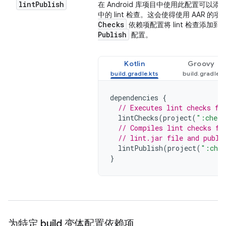
lint
Publish
在 Android 库项目中使用此配置可以添加
中的 lint 检查。这会使得使用 AAR 的
Checks
依赖项配置将 lint 检查添加
Publish
配置。
Kotlin
Groovy
dependencies
{
// Executes lint checks fr
lintChecks
(
project
(
":check
// Compiles lint checks fr
// lint.jar file and publi
lintPublish
(
project
(
":chec
}
为特定 build 变体配置依赖项