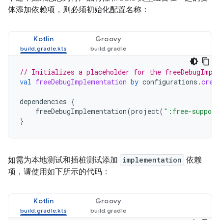
体添加依赖项，则必须初始化配置名称：
Kotlin
Groovy
// Initializes a placeholder for the freeDebugImpl
val
freeDebugImplementation
by
configurations
.
crea
dependencies
{
freeDebugImplementation
(
project
(
":free-support
}
如需为本地测试和插桩测试添加
implementation
依赖
项，请使用如下所示的代码：
Kotlin
Groovy