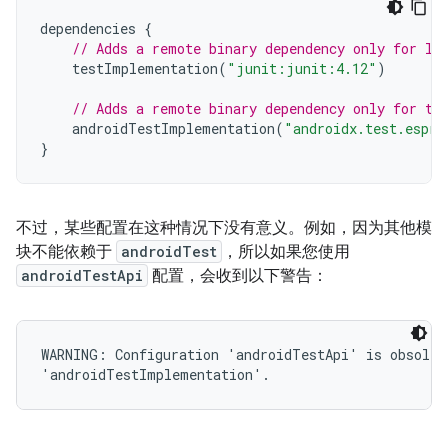
dependencies
{
// Adds a remote binary dependency only for lo
testImplementation
(
"junit:junit:4.12"
)
// Adds a remote binary dependency only for th
androidTestImplementation
(
"androidx.test.espre
}
不过，某些配置在这种情况下没有意义。例如，因为其他模
块不能依赖于
androidTest
，所以如果您使用
androidTestApi
配置，会收到以下警告：
WARNING: Configuration 'androidTestApi' is obsolete