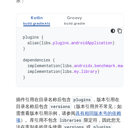
示：
Kotlin
Groovy
plugins
{
alias
(
libs
.
plugins
.
androidApplication
)
}
dependencies
{
implementation
(
libs
.
androidx
.
benchmark
.
macr
implementation
(
libs
.
my
.
library
)
}
插件引用在目录名称后包含
plugins
，版本引用在
目录名称后包含
versions
（版本引用并不常见；如
需查看版本引用示例，请参阅
具有相同版本号的依赖
项
）。库引用不包含
libraries
限定符，因此您无
法在库别名的开头使用
versions
或
plugins
。