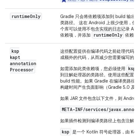
runtime
Only
Gradle 只会将依赖项添加到 buil
类路径。 这在 Android 上很少使
个库可以使用不包含实现的日志记录 AP
runtime
Only
依赖项，并添加
依赖项
ksp
这些配置提供在编译代码之前处理代码中
kapt
成额外的代码，从而减少您需要编写的代
annotation
ksp
如需添加此类依赖项，您必须使用
Processor
到注解处理器的类路径。使用这些配置可
build 性能。如果 Gradle 在编译
构建时间产生负面影响（Gradle 5.
如果 JAR 文件包含以下文件，则 Andro
META-INF/services/javax.annot
如果插件检测到编译类路径上包含注解处理器
ksp
是一个 Kotlin 符号处理器，由 Kot