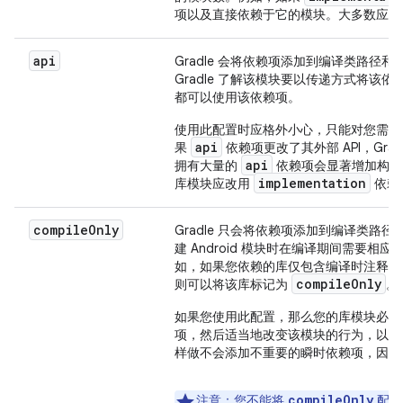
项以及直接依赖于它的模块。大多数应用
api
Gradle 会将依赖项添加到编译类路径和 
Gradle 了解该模块要以传递方式将
都可以使用该依赖项。
使用此配置时应格外小心，只能对您需要
api
果
依赖项更改了其外部 API，Gr
api
拥有大量的
依赖项会显著增加构建时
implementation
库模块应改用
依赖
compile
Only
Gradle 只会将依赖项添加到编译类路径
建 Android 模块时在编译期间需要
如，如果您依赖的库仅包含编译时注释（通
compile
Only
则可以将该库标记为
。
如果您使用此配置，那么您的库模块必须
项，然后适当地改变该模块的行为，以使
样做不会添加不重要的瞬时依赖项，因而
compileOnly
注意
：您不能将
配置与