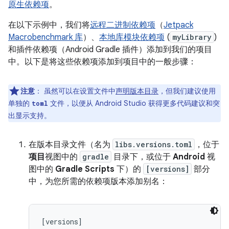
原生依赖项
。
在以下示例中，我们将
远程二进制依赖项
（
Jetpack
Macrobenchmark 库
）、
本地库模块依赖项
(
myLibrary
)
和插件依赖项（Android Gradle 插件）添加到我们的项目
中。以下是将这些依赖项添加到项目中的一般步骤：
注意
：
虽然可以在设置文件中
声明版本目录
，但我们建议使用
单独的
文件，以便从 Android Studio 获得更多代码建议和突
toml
出显示支持。
在版本目录文件（名为
libs.versions.toml
，位于
项目
视图中的
gradle
目录下，或位于
Android
视
图中的
Gradle Scripts
下）的
[versions]
部分
中，为您所需的依赖项版本添加别名：
[versions]
