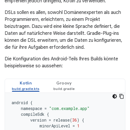
empfehlen jedoch dringend, Kotlin zu verwenden.
DSLs sollen es allen, sowohl Domänenexperten als auch
Programmierern, erleichtern, zu einem Projekt
beizutragen. Dazu wird eine kleine Sprache definiert, die
Daten auf natürlichere Weise darstellt. Gradle-Plug-ins
können die DSL erweitern, um die Daten zu konfigurieren,
die für ihre Aufgaben erforderlich sind.
Die Konfiguration des Android-Teils Ihres Builds könnte
beispielsweise so aussehen:
Kotlin
Groovy
android
{
namespace
=
"com.example.app"
compileSdk
{
version
=
release
(
36
)
{
minorApiLevel
=
1