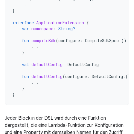
...
}
interface
ApplicationExtension
{
var
namespace
:
String?
fun
compileSdk
(
configure
:
CompileSdkSpec
.()
-
>
...
}
val
defaultConfig
:
DefaultConfig
fun
defaultConfig
(
configure
:
DefaultConfig
.()
...
}
}
Jeder Block in der DSL wird durch eine Funktion
dargestellt, die eine Lambda-Funktion zur Konfiguration
und eine Property mit demselben Namen für den Zugriff