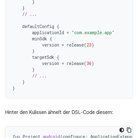
}
}
// ...
defaultConfig
{
applicationId
=
"com.example.app"
minSdk
{
version
=
release
(
23
)
}
targetSdk
{
version
=
release
(
36
)
}
// ...
}
}
Hinter den Kulissen ähnelt der DSL-Code diesem:
fun
Project
.
android
(
configure
:
ApplicationExtensio