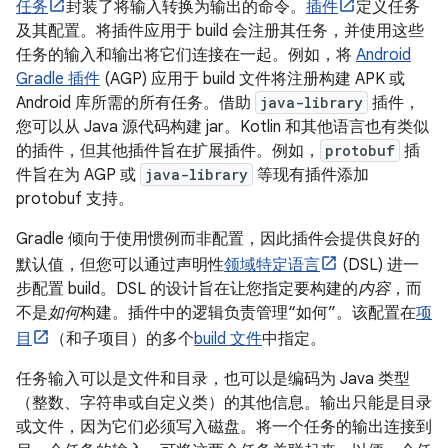
任务
封装了将输入转换为输出的命令。
插件
定义任务
及其配置。将插件应用于 build 会注册其任务，并使用这些
任务的输入和输出将它们连接在一起。例如，将
Android
Gradle 插件
(AGP) 应用于 build 文件将注册构建 APK 或
Android 库所需的所有任务。借助
java-library
插件，
您可以从 Java 源代码构建 jar。Kotlin 和其他语言也有类似
的插件，但其他插件旨在扩展插件。例如，
protobuf
插
件旨在为 AGP 或
java-library
等现有插件添加
protobuf 支持。
Gradle 倾向于使用惯例而非配置，因此插件会提供良好的
默认值，但您可以通过声明性
领域特定语言
(DSL) 进一
步配置 build。DSL 的设计旨在让您指定要构建的
内容
，而
不是
如何
构建。插件中的逻辑负责管理“如何”。该配置在
项
目
（和子项目）的多个
build 文件
中指定。
任务输入可以是文件和目录，也可以是编码为 Java 类型
（整数、字符串或自定义类）的其他信息。输出只能是目录
或文件，因为它们必须写入磁盘。将一个任务的输出连接到