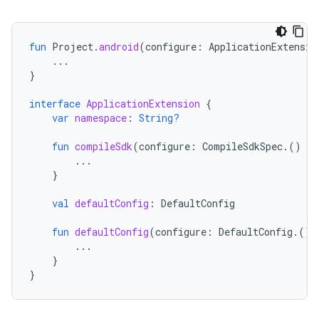
fun
Project
.
android
(
configure
:
ApplicationExtensio
...
}
interface
ApplicationExtension
{
var
namespace
:
String?
fun
compileSdk
(
configure
:
CompileSdkSpec
.()
-
>
...
}
val
defaultConfig
:
DefaultConfig
fun
defaultConfig
(
configure
:
DefaultConfig
.()
...
}
}