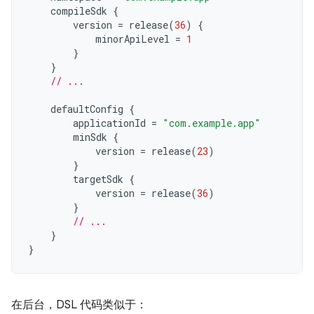
compileSdk
{
version
=
release
(
36
)
{
minorApiLevel
=
1
}
}
// ...
defaultConfig
{
applicationId
=
"com.example.app"
minSdk
{
version
=
release
(
23
)
}
targetSdk
{
version
=
release
(
36
)
}
// ...
}
}
在后台，DSL 代码类似于：