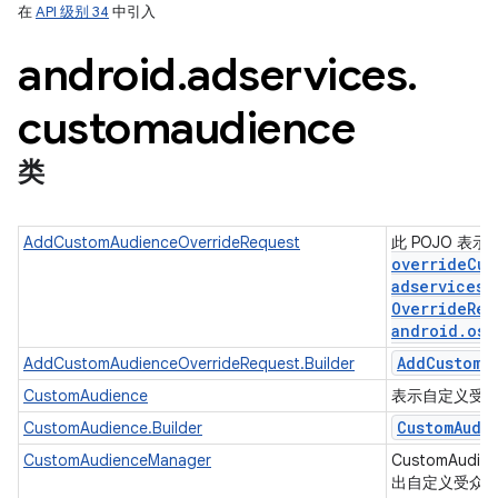
在
API 级别 34
中引入
android
.
adservices
.
customaudience
ation
类
AddCustomAudienceOverrideRequest
此 POJO 表示
overrideCus
adservices
.
Override
Req
android
.
os
.
Add
Custom
A
AddCustomAudienceOverrideRequest.Builder
CustomAudience
表示自定义受
Custom
Audi
CustomAudience.Builder
CustomAudienceManager
CustomAud
出自定义受众群体