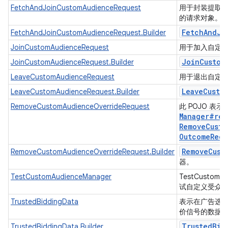
FetchAndJoinCustomAudienceRequest
用于封装提取
的请求对象。
Fetch
And
Jo
FetchAndJoinCustomAudienceRequest.Builder
JoinCustomAudienceRequest
用于加入自定
Join
Custom
JoinCustomAudienceRequest.Builder
LeaveCustomAudienceRequest
用于退出自定
Leave
Custo
LeaveCustomAudienceRequest.Builder
RemoveCustomAudienceOverrideRequest
此 POJO 表示
Manager#
rem
Remove
Custo
Outcome
Rece
Remove
Cust
RemoveCustomAudienceOverrideRequest.Builder
器。
TestCustomAudienceManager
TestCustom
试自定义受众群体
TrustedBiddingData
表示在广告选
价信号的数据
Trusted
Bid
TrustedBiddingData.Builder