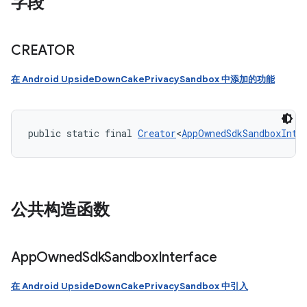
字段
CREATOR
在 Android UpsideDownCakePrivacySandbox 中添加的功能
public static final 
Creator
<
AppOwnedSdkSandboxInte
公共构造函数
App
Owned
Sdk
Sandbox
Interface
在 Android UpsideDownCakePrivacySandbox 中引入