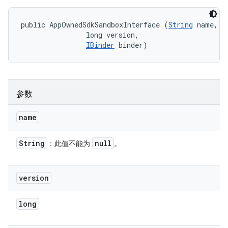
public AppOwnedSdkSandboxInterface (
String
 name, 

                long version, 

IBinder
 binder)
参数
name
String
null
：此值不能为
。
version
long