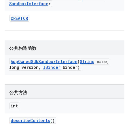
Sandbox
Interface
>
CREATOR
公共构造函数
App
Owned
Sdk
Sandbox
Interface
(
String
name
,
long version
,
IBinder
binder)
公共方法
int
describe
Contents
()