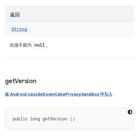
返回
String
null
此值不能为
。
get
Version
在 Android UpsideDownCakePrivacySandbox 中引入
public long getVersion ()