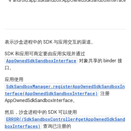
↳
android.app.sdksandbox.AppOwnedSdkSandboxInterface
表示沙盒进程中的 SDK 与应用交互的渠道。
SDK 和应用可商定要由应用实现并通过
AppOwnedSdkSandboxInterface
对象共享的 binder 接
口。
应用使用
SdkSandboxManager.registerAppOwnedSdkSandboxIn
terface(AppOwnedSdkSandboxInterface)
注册
AppOwnedSdkSandboxInterface。
然后，沙盒进程中的 SDK 可以使用
ERROR(/SdkSandboxController#getAppOwnedSdkSand
boxInterfaces)
查询已注册的