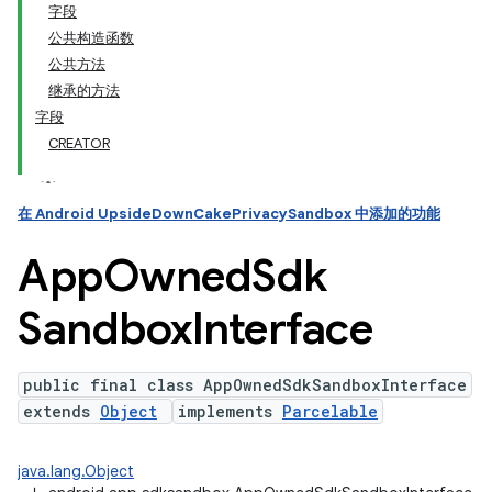
字段
公共构造函数
ation
公共方法
继承的方法
字段
CREATOR
在 Android UpsideDownCakePrivacySandbox 中添加的功能
App
Owned
Sdk
Sandbox
Interface
public final class AppOwnedSdkSandboxInterface
extends
Object
implements
Parcelable
java.lang.Object