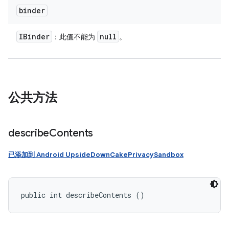
binder
IBinder
null
：此值不能为
。
公共方法
describe
Contents
已添加到 Android UpsideDownCakePrivacySandbox
public int describeContents ()