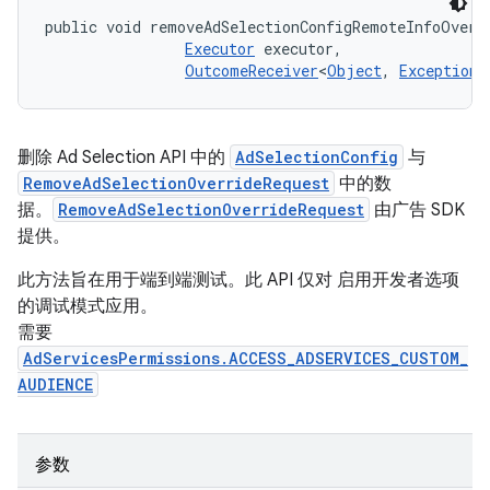
public void removeAdSelectionConfigRemoteInfoOverr
Executor
 executor, 

OutcomeReceiver
<
Object
, 
Exception
>
删除 Ad Selection API 中的
AdSelectionConfig
与
RemoveAdSelectionOverrideRequest
中的数
据。
RemoveAdSelectionOverrideRequest
由广告 SDK
提供。
此方法旨在用于端到端测试。此 API 仅对 启用开发者选项
的调试模式应用。
需要
AdServicesPermissions.ACCESS_ADSERVICES_CUSTOM_
AUDIENCE
参数