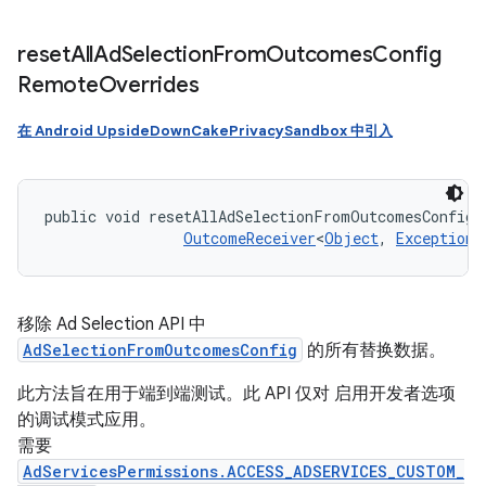
reset
All
Ad
Selection
From
Outcomes
Config
Remote
Overrides
在 Android UpsideDownCakePrivacySandbox 中引入
public void resetAllAdSelectionFromOutcomesConfigR
OutcomeReceiver
<
Object
, 
Exception
>
移除 Ad Selection API 中
AdSelectionFromOutcomesConfig
的所有替换数据。
此方法旨在用于端到端测试。此 API 仅对 启用开发者选项
的调试模式应用。
需要
AdServicesPermissions.ACCESS_ADSERVICES_CUSTOM_