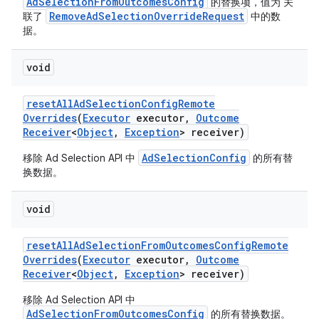
AdSelectionFromOutcomesConfig
的替换项，值为 关
RemoveAdSelectionOverrideRequest
联了
中的数
据。
void
reset
All
Ad
Selection
Config
Remote
Overrides
(
Executor
executor
,
Outcome
Receiver
<
Object
,
Exception
> receiver)
AdSelectionConfig
移除 Ad Selection API 中
的所有替
换数据。
void
reset
All
Ad
Selection
From
Outcomes
Config
Remote
Overrides
(
Executor
executor
,
Outcome
Receiver
<
Object
,
Exception
> receiver)
移除 Ad Selection API 中
AdSelectionFromOutcomesConfig
的所有替换数据。