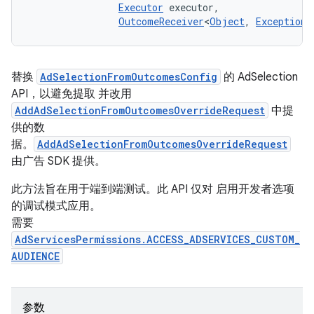
Executor
 executor, 

OutcomeReceiver
<
Object
, 
Exception
>
替换
AdSelectionFromOutcomesConfig
的 AdSelection
API，以避免提取 并改用
AddAdSelectionFromOutcomesOverrideRequest
中提
供的数
据。
AddAdSelectionFromOutcomesOverrideRequest
由广告 SDK 提供。
此方法旨在用于端到端测试。此 API 仅对 启用开发者选项
的调试模式应用。
需要
AdServicesPermissions.ACCESS_ADSERVICES_CUSTOM_
AUDIENCE
参数