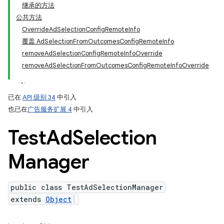
继承的方法
公共方法
OverrideAdSelectionConfigRemoteInfo
覆盖 AdSelectionFromOutcomesConfigRemoteInfo
removeAdSelectionConfigRemoteInfoOverride
removeAdSelectionFromOutcomesConfigRemoteInfoOverride
已在
API 级别 34
中引入
也已在
广告服务扩展 4
中引入
Test
Ad
Selection
Manager
public class TestAdSelectionManager
extends
Object