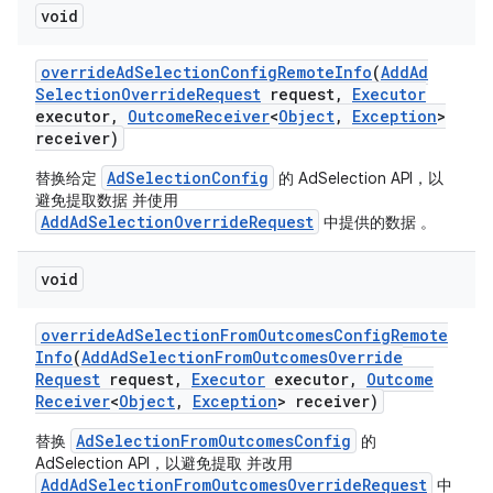
void
ation
override
Ad
Selection
Config
Remote
Info
(
Add
Ad
Selection
Override
Request
request
,
Executor
executor
,
Outcome
Receiver
<
Object
,
Exception
>
receiver)
AdSelectionConfig
替换给定
的 AdSelection API，以
避免提取数据 并使用
AddAdSelectionOverrideRequest
中提供的数据 。
void
override
Ad
Selection
From
Outcomes
Config
Remote
Info
(
Add
Ad
Selection
From
Outcomes
Override
Request
request
,
Executor
executor
,
Outcome
Receiver
<
Object
,
Exception
> receiver)
AdSelectionFromOutcomesConfig
替换
的
AdSelection API，以避免提取 并改用
AddAdSelectionFromOutcomesOverrideRequest
中