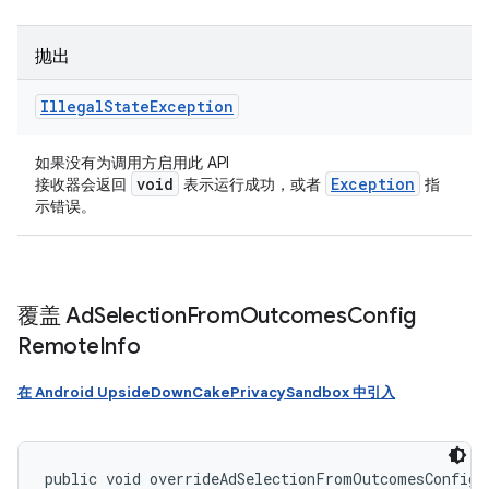
抛出
Illegal
State
Exception
如果没有为调用方启用此 API
void
Exception
接收器会返回
表示运行成功，或者
指
示错误。
覆盖 Ad
Selection
From
Outcomes
Config
Remote
Info
在 Android UpsideDownCakePrivacySandbox 中引入
public void overrideAdSelectionFromOutcomesConfigR