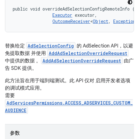
public void overrideAdSelectionConfigRemoteInfo (
A
Executor
 executor, 

OutcomeReceiver
<
Object
, 
Exception
>
替换给定
AdSelectionConfig
的 AdSelection API，以避
免提取数据 并使用
AddAdSelectionOverrideRequest
中提供的数据 。
AddAdSelectionOverrideRequest
由广
告 SDK 提供。
此方法旨在用于端到端测试。此 API 仅对 启用开发者选项
的调试模式应用。
需要
AdServicesPermissions.ACCESS_ADSERVICES_CUSTOM_
AUDIENCE
参数