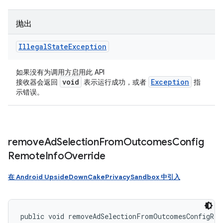
抛出
Illegal
State
Exception
如果没有为调用方启用此 API
void
Exception
接收器会返回
表示运行成功，或者
指
示错误。
remove
Ad
Selection
From
Outcomes
Config
Remote
Info
Override
在 Android UpsideDownCakePrivacySandbox 中引入
public void removeAdSelectionFromOutcomesConfigRem