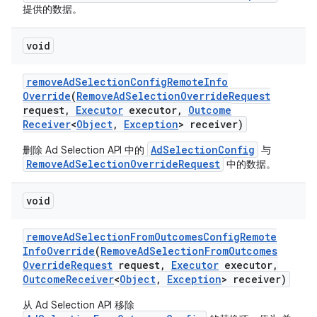
提供的数据。
void
remove
Ad
Selection
Config
Remote
Info
Override
(
Remove
Ad
Selection
Override
Request
request
,
Executor
executor
,
Outcome
Receiver
<
Object
,
Exception
> receiver)
AdSelectionConfig
删除 Ad Selection API 中的
与
RemoveAdSelectionOverrideRequest
中的数据。
void
remove
Ad
Selection
From
Outcomes
Config
Remote
Info
Override
(
Remove
Ad
Selection
From
Outcomes
Override
Request
request
,
Executor
executor
,
Outcome
Receiver
<
Object
,
Exception
> receiver)
从 Ad Selection API 移除