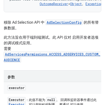
OutcomeReceiver
<
Object
, 
Exception
>
移除 Ad Selection API 中
AdSelectionConfig
的所有替
换数据。
此方法旨在用于端到端测试。此 API 仅对 启用开发者选项
的调试模式应用。
需要
AdServicesPermissions.ACCESS_ADSERVICES_CUSTOM_
AUDIENCE
参数
executor
Executor
null
：此值不能为
。 回调和监听器事件通过此
Executor
，可让您轻松控制要 。要通过 可以使用