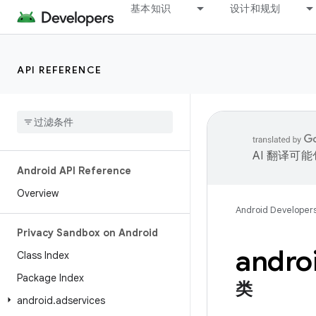
基本知识
设计和规划
API REFERENCE
AI 翻译可
Android API Reference
Overview
Android Developer
Privacy Sandbox on Android
andro
Class Index
Package Index
类
android
.
adservices