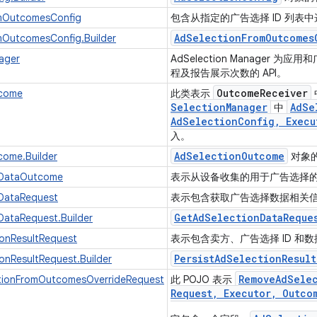
mOutcomesConfig
包含从指定的广告选择 ID 列
Ad
Selection
From
Outcomes
mOutcomesConfig.Builder
ager
AdSelection Manager 
程及报告展示次数的 API。
Outcome
Receiver
tcome
此类表示
Selection
Manager
Ad
Se
中
Ad
Selection
Config
,
Execu
入。
Ad
Selection
Outcome
come.Builder
对象
nDataOutcome
表示从设备收集的用于广告选择
DataRequest
表示包含获取广告选择数据相关
Get
Ad
Selection
Data
Reque
DataRequest.Builder
ionResultRequest
表示包含卖方、广告选择 ID 和
Persist
Ad
Selection
Result
ionResultRequest.Builder
Remove
Ad
Sele
ionFromOutcomesOverrideRequest
此 POJO 表示
Request
,
Executor
,
Outco