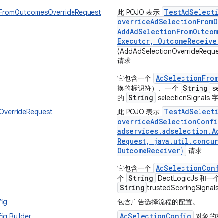
Test
Ad
Select
FromOutcomesOverrideRequest
此 POJO 表示
overrideAdSelectionFromO
Add
Ad
Selection
From
Outcom
Executor
,
Outcome
Receive
(AddAdSelectionOverrideReque
请求
AdSelectionFro
它包含一个
String
换的标识符）、一个
s
String
的
selectionSignals 
Test
Ad
Select
OverrideRequest
此 POJO 表示
overrideAdSelectionConfi
adservices
.
adselection
.
A
Request
,
java
.
util
.
concur
Outcome
Receiver)
请求
AdSelectionCon
它包含一个
String
个
DectLogicJs 
String
trustedScoringSigna
fig
包含广告选择流程的配置。
Ad
Selection
Config
ig.Builder
对象的