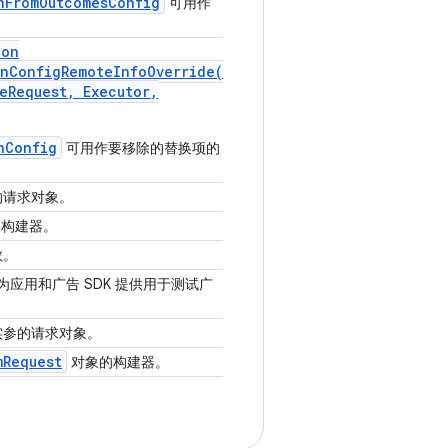
nFromOutcomesConfig
可用作
ion
nConfigRemoteInfoOverride(
e
Request
,
Executor
,
nConfig
可用作要移除的替换项的
的请求对象。
的构建器。
数。
为应用和广告 SDK 提供用于测试广
实参的请求对象。
m
Request
对象的构建器。