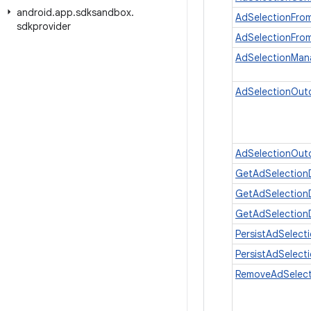
android
.
app
.
sdksandbox
.
AdSelectionFro
sdkprovider
AdSelectionFro
AdSelectionMan
AdSelectionOu
AdSelectionOut
GetAdSelectio
GetAdSelection
GetAdSelection
PersistAdSelect
PersistAdSelect
RemoveAdSelect