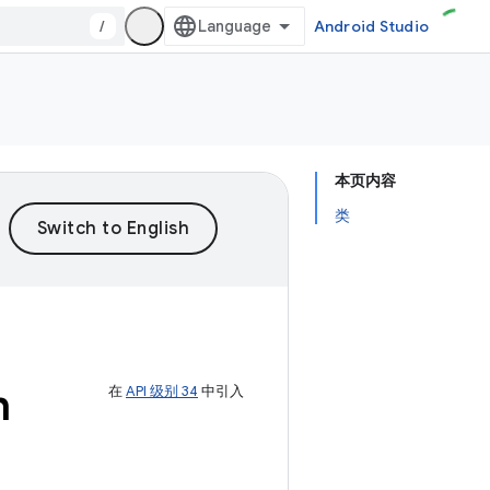
/
Android Studio
本页内容
类
n
在
API 级别 34
中引入