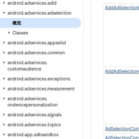
android
.
adservices
.
adid
AddAdSelection
android
.
adservices
.
adselection
概览
Classes
android
.
adservices
.
appsetid
android
.
adservices
.
common
android
.
adservices
.
customaudience
AddAdSelection
android
.
adservices
.
exceptions
android
.
adservices
.
measurement
android
.
adservices
.
ondevicepersonalization
android
.
adservices
.
signals
android
.
adservices
.
topics
AdSelectionCon
android
.
app
.
sdksandbox
AdSelectionConf