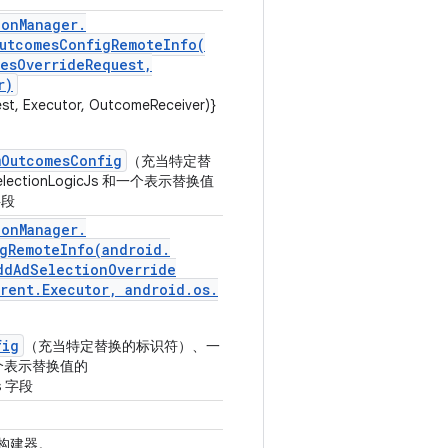
ion
Manager
.
utcomesConfigRemoteInfo(
es
Override
Request
,
r)
st, Executor, OutcomeReceiver)}
mOutcomesConfig
（充当特定替
electionLogicJs 和一个表示替换值
字段
ion
Manager
.
gRemoteInfo(
android
.
dd
Ad
Selection
Override
rent
.
Executor
,
android
.
os
.
fig
（充当特定替换的标识符）、一
和一个表示替换值的
ls 字段
构建器。