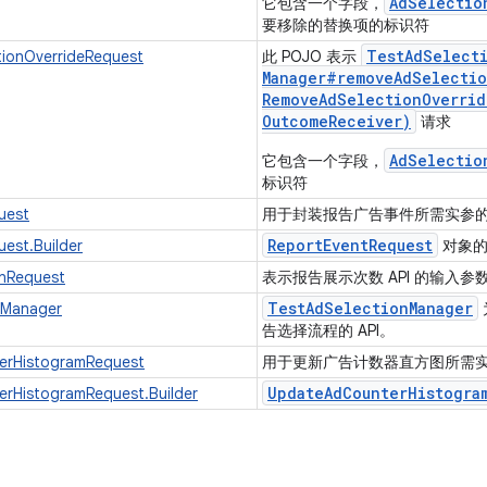
AdSelectio
它包含一个字段，
要移除的替换项的标识符
Test
Ad
Select
ionOverrideRequest
此 POJO 表示
Manager#
removeAdSelectio
Remove
Ad
Selection
Overrid
Outcome
Receiver)
请求
AdSelectio
它包含一个字段，
标识符
uest
用于封装报告广告事件所需实参
Report
Event
Request
est.Builder
对象
onRequest
表示报告展示次数 API 的输入参
Test
Ad
Selection
Manager
nManager
告选择流程的 API。
erHistogramRequest
用于更新广告计数器直方图所需
Update
Ad
Counter
Histogra
rHistogramRequest.Builder