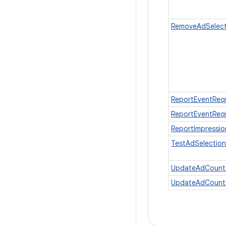
RemoveAdSelect
ReportEventReq
ReportEventRequ
ReportImpressi
TestAdSelectio
UpdateAdCount
UpdateAdCounte