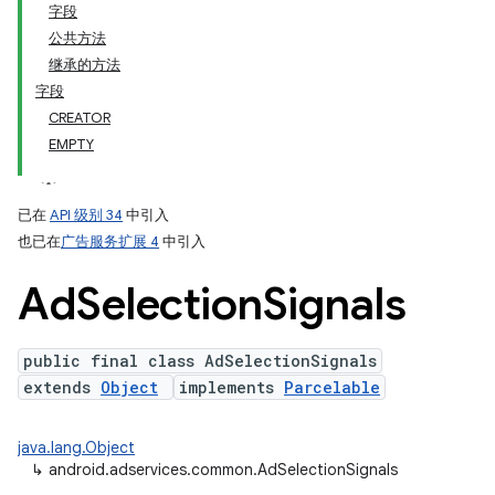
字段
公共方法
继承的方法
字段
CREATOR
EMPTY
已在
API 级别 34
中引入
也已在
广告服务扩展 4
中引入
Ad
Selection
Signals
public final class AdSelectionSignals
extends
Object
implements
Parcelable
java.lang.Object
↳
android.adservices.common.AdSelectionSignals
ation