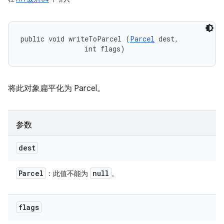
public void writeToParcel (
Parcel
 dest, 

                int flags)
将此对象扁平化为 Parcel。
参数
dest
Parcel
null
：此值不能为
。
flags