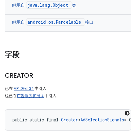
java.lang.Object
继承自
类
android.os.Parcelable
继承自
接口
字段
CREATOR
已在
API 级别 34
中引入
也已在
广告服务扩展 4
中引入
public static final 
Creator
<
AdSelectionSignals
> CR