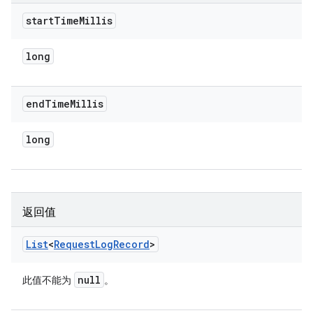
start
Time
Millis
long
end
Time
Millis
long
返回值
List
<
Request
Log
Record
>
null
此值不能为
。