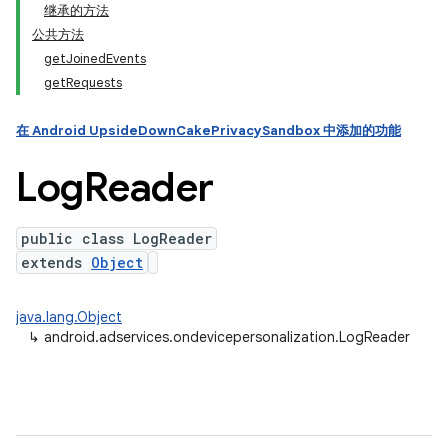
继承的方法
公共方法
ation
getJoinedEvents
getRequests
在 Android UpsideDownCakePrivacySandbox 中添加的功能
Log
Reader
public class LogReader
extends
Object
java.lang.Object
↳
android.adservices.ondevicepersonalization.LogReader