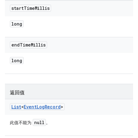
start
Time
Millis
long
end
Time
Millis
long
返回值
List
<
Event
Log
Record
>
null
此值不能为
。