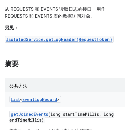
从 REQUESTS 和 EVENTS 读取日志的接口，用作
REQUESTS 和 EVENTS 表的数据访问对象。
另见：
IsolatedService.getLogReader(RequestToken)
摘要
公共方法
List
<
Event
Log
Record
>
get
Joined
Events
(long start
Time
Millis
,
long
end
Time
Millis)