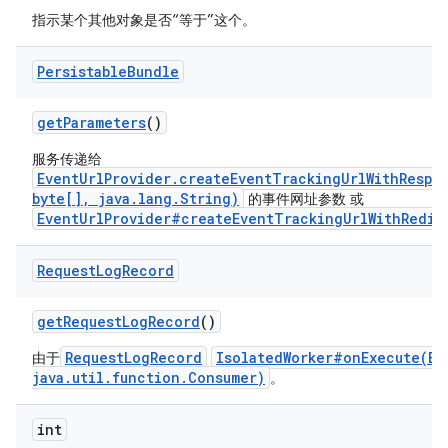
指示某个其他对象是否“等于”这个。
Persistable
Bundle
get
Parameters
()
服务传递给
EventUrlProvider.createEventTrackingUrlWithRespo
byte[], java.lang.String)
的事件网址参数 或
EventUrlProvider#createEventTrackingUrlWithRedir
Request
Log
Record
get
Request
Log
Record
()
RequestLogRecord
IsolatedWorker#onExecute(Ex
由于
java.util.function.Consumer)
。
int