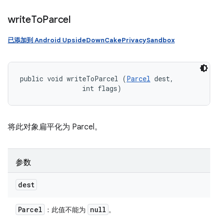
write
To
Parcel
已添加到 Android UpsideDownCakePrivacySandbox
public void writeToParcel (
Parcel
 dest, 

                int flags)
将此对象扁平化为 Parcel。
参数
dest
Parcel
null
：此值不能为
。