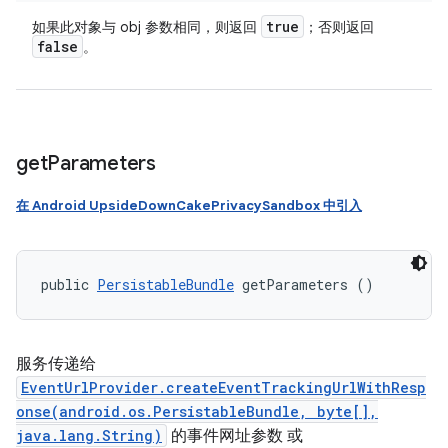
true
如果此对象与 obj 参数相同，则返回
；否则返回
false
。
get
Parameters
在 Android UpsideDownCakePrivacySandbox 中引入
public 
PersistableBundle
 getParameters ()
服务传递给
EventUrlProvider.createEventTrackingUrlWithResp
onse(android.os.PersistableBundle, byte[],
java.lang.String)
的事件网址参数 或