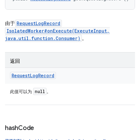
由于
RequestLogRecord
IsolatedWorker#onExecute(ExecuteInput,
java.util.function.Consumer)
。
返回
Request
Log
Record
null
此值可以为
。
hash
Code