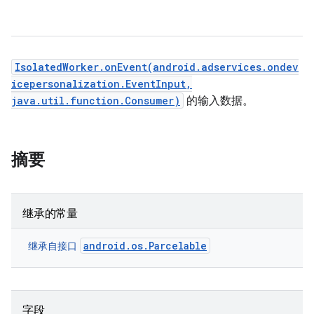
IsolatedWorker.onEvent(android.adservices.ondev
icepersonalization.EventInput,
java.util.function.Consumer)
的输入数据。
摘要
继承的常量
android.os.Parcelable
继承自接口
字段