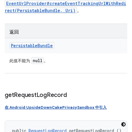
EventUrlProvider#createEventTrackingUrlWithRedi
rect(PersistableBundle, Uri)
。
返回
Persistable
Bundle
null
此值不能为
。
get
Request
Log
Record
在 Android UpsideDownCakePrivacySandbox 中引入
public 
RequestLogRecord
 getRequestLogRecord ()