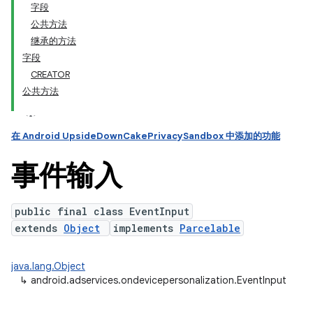
字段
公共方法
ation
继承的方法
字段
CREATOR
公共方法
在 Android UpsideDownCakePrivacySandbox 中添加的功能
事件输入
public final class EventInput
extends
Object
implements
Parcelable
java.lang.Object
↳
android.adservices.ondevicepersonalization.EventInput