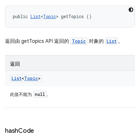
public 
List
<
Topic
> getTopics ()
返回由 getTopics API 返回的
Topic
对象的
List
。
返回
List
<
Topic
>
null
此值不能为
。
hash
Code