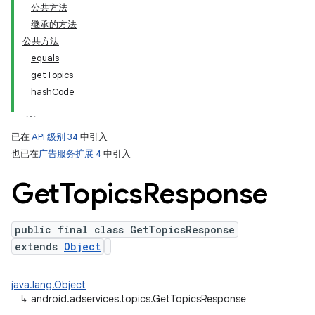
公共方法
继承的方法
ation
公共方法
equals
getTopics
hashCode
已在
API 级别 34
中引入
也已在
广告服务扩展 4
中引入
Get
Topics
Response
public final class GetTopicsResponse
extends
Object
java.lang.Object
↳
android.adservices.topics.GetTopicsResponse