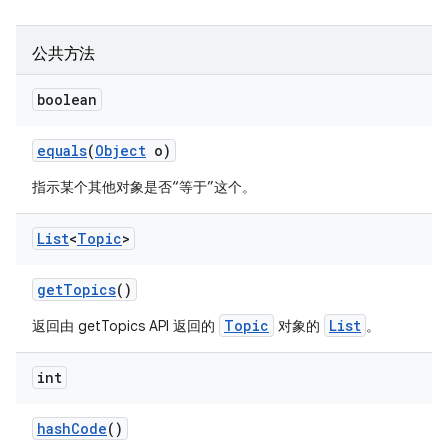
公共方法
boolean
equals
(
Object
o)
指示某个其他对象是否“等于”这个。
List
<
Topic
>
get
Topics
()
Topic
List
返回由 getTopics API 返回的
对象的
。
int
hash
Code
()