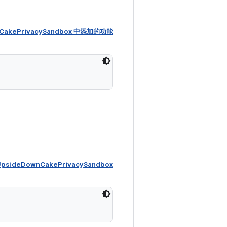
wnCakePrivacySandbox 中添加的功能
psideDownCakePrivacySandbox