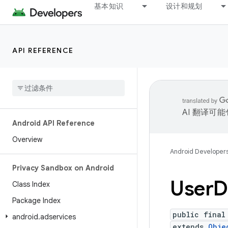
基本知识
设计和规划
API REFERENCE
AI 翻译可
Android API Reference
Overview
Android Developer
Privacy Sandbox on Android
User
D
Class Index
Package Index
public final
android
.
adservices
extends
Obje