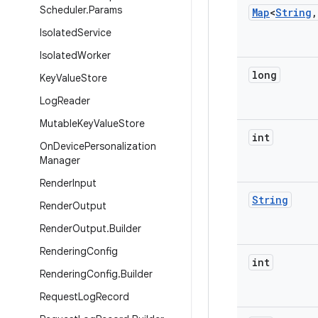
Scheduler
.
Params
Map
<
String
,
Isolated
Service
Isolated
Worker
long
Key
Value
Store
Log
Reader
Mutable
Key
Value
Store
int
On
Device
Personalization
Manager
Render
Input
String
Render
Output
Render
Output
.
Builder
Rendering
Config
int
Rendering
Config
.
Builder
Request
Log
Record