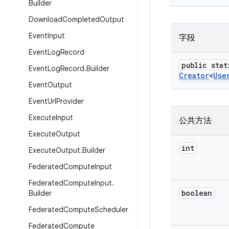
Builder
Download
Completed
Output
Event
Input
字段
Event
Log
Record
public stat
Event
Log
Record
.
Builder
Creator
<
Use
Event
Output
Event
Url
Provider
Execute
Input
公共方法
Execute
Output
int
Execute
Output
.
Builder
Federated
Compute
Input
Federated
Compute
Input
.
boolean
Builder
Federated
Compute
Scheduler
Federated
Compute