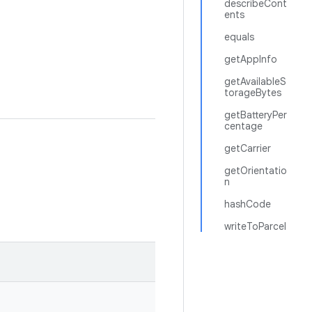
describeCont
ents
equals
getAppInfo
getAvailableS
torageBytes
getBatteryPer
centage
getCarrier
getOrientatio
n
hashCode
writeToParcel