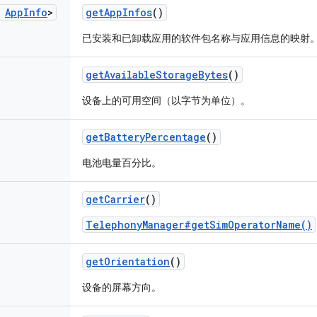
App
Info
>
get
App
Infos
()
已安装和已卸载应用的软件包名称与应用信息的映射
get
Available
Storage
Bytes
()
设备上的可用空间（以字节为单位）。
get
Battery
Percentage
()
电池电量百分比。
get
Carrier
()
TelephonyManager#getSimOperatorName()
get
Orientation
()
设备的屏幕方向。