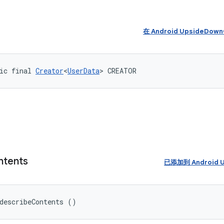
在 Android UpsideDo
ic final 
Creator
<
UserData
> CREATOR
ntents
已添加到 Android U
describeContents ()