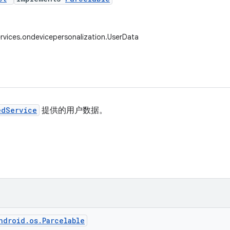
rvices.ondevicepersonalization.UserData
edService
提供的用户数据。
ndroid.os.Parcelable