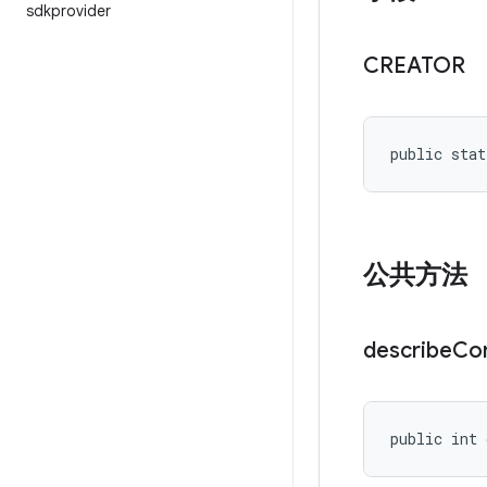
sdkprovider
CREATOR
public stat
公共方法
describe
Co
public int 