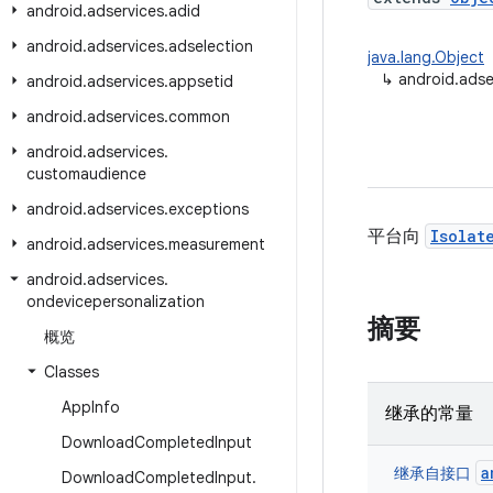
android
.
adservices
.
adid
android
.
adservices
.
adselection
java.lang.Object
↳
android.adse
android
.
adservices
.
appsetid
android
.
adservices
.
common
android
.
adservices
.
customaudience
android
.
adservices
.
exceptions
平台向
Isolat
android
.
adservices
.
measurement
android
.
adservices
.
ondevicepersonalization
摘要
概览
Classes
App
Info
继承的常量
Download
Completed
Input
a
继承自接口
Download
Completed
Input
.