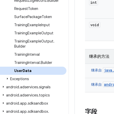
Request
Log
Record
.
Builder
int
Request
Token
Surface
Package
Token
void
Training
Example
Input
Training
Example
Output
Training
Example
Output
.
Builder
Training
Interval
继承的方法
Training
Interval
.
Builder
java
继承自
User
Data
Exceptions
andr
继承自
android
.
adservices
.
signals
android
.
adservices
.
topics
android
.
app
.
sdksandbox
字段
android
.
app
.
sdksandbox
.