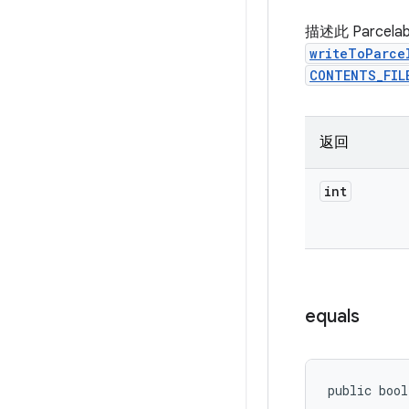
描述此 Parc
writeToParce
CONTENTS_FIL
返回
int
equals
public bool