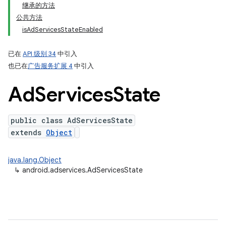
继承的方法
公共方法
isAdServicesStateEnabled
已在
API 级别 34
中引入
也已在
广告服务扩展 4
中引入
ation
Ad
Services
State
public class AdServicesState
extends
Object
java.lang.Object
↳
android.adservices.AdServicesState