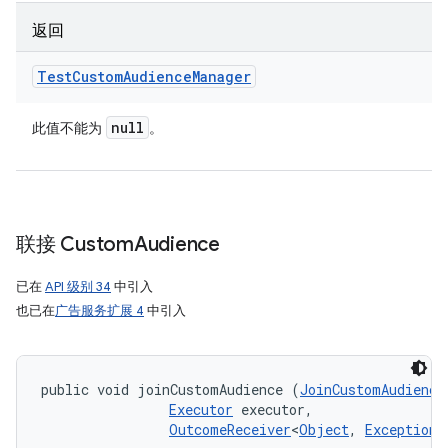
返回
Test
Custom
Audience
Manager
null
此值不能为
。
联接 Custom
Audience
已在
API 级别 34
中引入
也已在
广告服务扩展 4
中引入
public void joinCustomAudience (
JoinCustomAudience
Executor
 executor, 

OutcomeReceiver
<
Object
, 
Exception
>