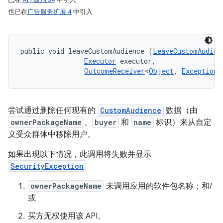
也已在
广告服务扩展 4
中引入
public void leaveCustomAudience (
LeaveCustomAudien
Executor
 executor, 

OutcomeReceiver
<
Object
, 
Exception
>
尝试通过删除任何现有的
CustomAudience
数据（由
ownerPackageName
、
buyer
和
name
标识）来从自定
义受众群体中移除用户。
如果出现以下情况，此调用将失败并显示
SecurityException
ownerPackageName
未调用应用的软件包名称；和/
或
买方无权使用该 API。