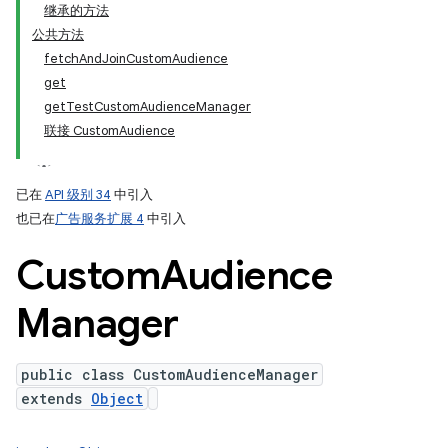
继承的方法
公共方法
fetchAndJoinCustomAudience
get
getTestCustomAudienceManager
联接 CustomAudience
已在
API 级别 34
中引入
也已在
广告服务扩展 4
中引入
Custom
Audience
Manager
public class CustomAudienceManager
extends
Object