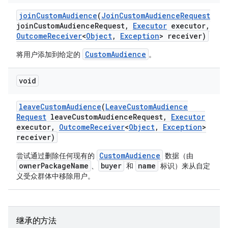
join
Custom
Audience
(
Join
Custom
Audience
Request
join
Custom
Audience
Request
,
Executor
executor
,
Outcome
Receiver
<
Object
,
Exception
> receiver)
CustomAudience
将用户添加到给定的
。
void
leave
Custom
Audience
(
Leave
Custom
Audience
Request
leave
Custom
Audience
Request
,
Executor
executor
,
Outcome
Receiver
<
Object
,
Exception
>
receiver)
CustomAudience
尝试通过删除任何现有的
数据（由
ownerPackageName
buyer
name
、
和
标识）来从自定
义受众群体中移除用户。
继承的方法