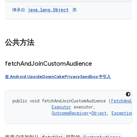
java.lang.Object
继承自
类
公共方法
fetch
And
Join
Custom
Audience
在 Android UpsideDownCakePrivacySandbox 中引入
public void fetchAndJoinCustomAudience (
FetchAndJo
Executor
 executor, 

OutcomeReceiver
<
Object
, 
Exception
>