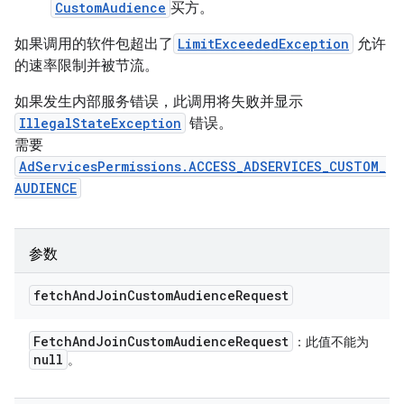
CustomAudience
买方。
如果调用的软件包超出了
LimitExceededException
允许
的速率限制并被节流。
如果发生内部服务错误，此调用将失败并显示
IllegalStateException
错误。
需要
AdServicesPermissions.ACCESS_ADSERVICES_CUSTOM_
AUDIENCE
参数
fetch
And
Join
Custom
Audience
Request
Fetch
And
Join
Custom
Audience
Request
：此值不能为
null
。