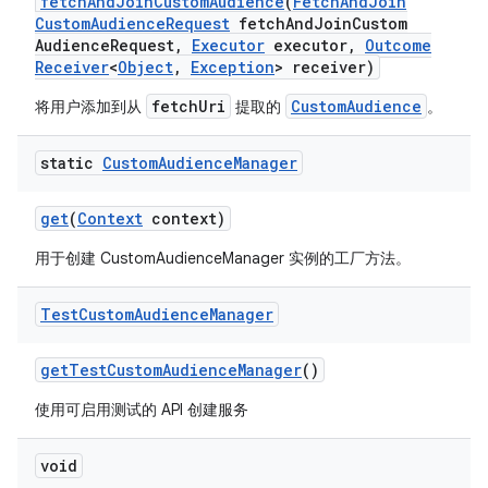
fetch
And
Join
Custom
Audience
(
Fetch
And
Join
Custom
Audience
Request
fetch
And
Join
Custom
Audience
Request
,
Executor
executor
,
Outcome
Receiver
<
Object
,
Exception
> receiver)
fetchUri
CustomAudience
将用户添加到从
提取的
。
static
Custom
Audience
Manager
get
(
Context
context)
用于创建 CustomAudienceManager 实例的工厂方法。
Test
Custom
Audience
Manager
get
Test
Custom
Audience
Manager
()
使用可启用测试的 API 创建服务
void