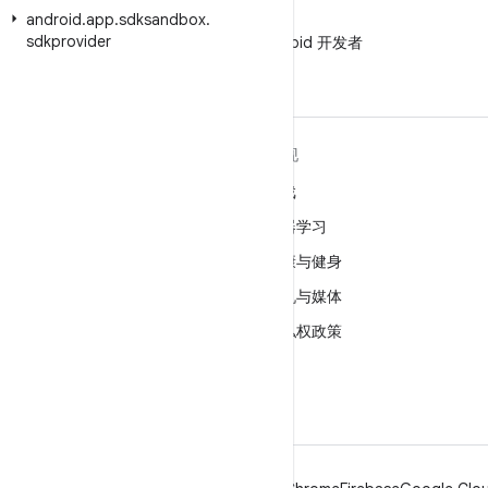
android
.
app
.
sdksandbox
.
微信
sdkprovider
在微信中关注 Android 开发者
关于 ANDROID
发现
Android
游戏
适用于企业的 Android
机器学习
安全
健康与健身
源代码
相机与媒体
新闻
隐私权政策
博客
5G
播客