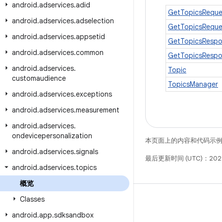
android
.
adservices
.
adid
GetTopicsReque
android
.
adservices
.
adselection
GetTopicsReques
android
.
adservices
.
appsetid
GetTopicsResp
android
.
adservices
.
common
GetTopicsRespo
android
.
adservices
.
Topic
customaudience
TopicsManager
android
.
adservices
.
exceptions
android
.
adservices
.
measurement
android
.
adservices
.
ondevicepersonalization
本页面上的内容和代码示
android
.
adservices
.
signals
最后更新时间 (UTC)：202
android
.
adservices
.
topics
概览
Classes
android
.
app
.
sdksandbox