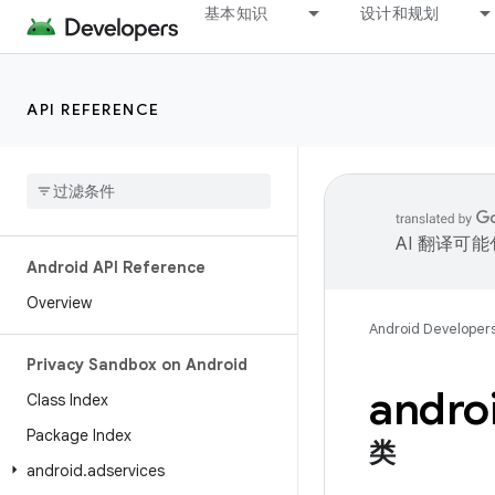
基本知识
设计和规划
API REFERENCE
AI 翻译可
Android API Reference
Overview
Android Developer
Privacy Sandbox on Android
andro
Class Index
Package Index
类
android
.
adservices