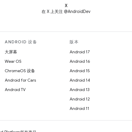
X
在 X 上关注 @AndroidDev
ANDROID 设备
版本
大屏幕
Android 17
Wear OS
Android 16
ChromeOS 设备
Android 15
Android for Cars
Android 14
Android TV
Android 13
Android 12
Android 11